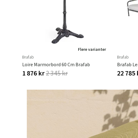
Flere varianter
Brafab
Brafab
Loire Marmorbord 60 Cm Brafab
Brafab Le
1 876 kr
2 345 kr
22 785