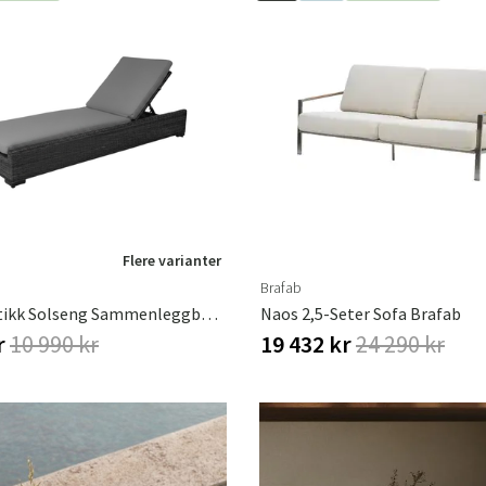
Flere varianter
Brafab
Ninja Rustikk Solseng Sammenleggbar Med Brafab
Naos 2,5-Seter Sofa Brafab
r
10 990 kr
19 432 kr
24 290 kr