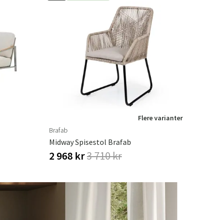
Flere varianter
Brafab
Midway Spisestol Brafab
2 968 kr
3 710 kr