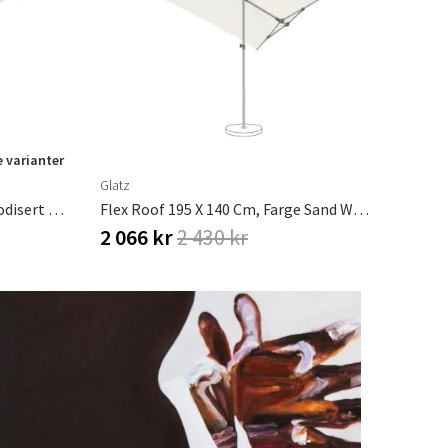
e varianter
Glatz
Sombrano S+ 350 X 350 Cm Anodisert Alu Fritthengende Parasoll Glatz
Flex Roof 195 X 140 Cm, Farge Sand White, Glatz
2 066 kr
2 430 kr