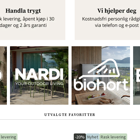
Sverige
Danmark
Norge
Suomi
UTVALGTE FAVORITTER
 levering
-20%
Nyhet
Rask levering