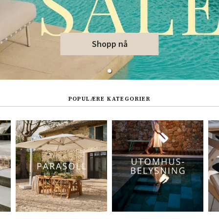
Hengestoler
Baderomstepp
Vedlikeholdsprodukter
Småoppbevaring
Baderomsinn
Shopp nå
POPULÆRE KATEGORIER