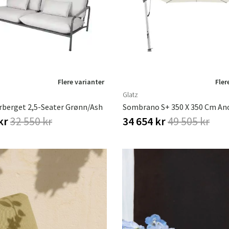
Flere varianter
Fler
Glatz
rberget 2,5-Seater Grønn/Ash
 kr
32 550 kr
34 654 kr
49 505 kr