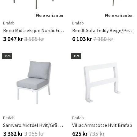
Flere varianter
Flere varianter
Brafab
Brafab
Reno Midtseksjon Nordic Green / Raw Avocado
Bendt Sofa Teddy Beige/Pearl White
3 047 kr
3 585 kr
6 103 kr
7 180 kr
-15%
-15%
Brafab
Brafab
Samvaro Midtdel Hvit/grå Brafab
Villac Armstøtte Hvit Brafab
3 362 kr
3 955 kr
625 kr
735 kr