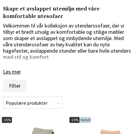
Skape et avslappet utemiljø med våre
komfortable utesofaer
Velkommen til vår kolleksjon av utendørssofaer, der vi
tilbyr et bredt utvalg av komfortable og stilige møbler
som skaper et avslappet og innbydende utemiljø. Med
våre utendørssofaer av høy kvalitet kan du nyte
hagefester, avslappende stunder eller bare hvile utendørs
med stil og komfort.
Stilig design for alle utemiljøer
Les mer
Utendørssofaene våre er nøye utvalgt for å tilby en
Filter
harmonisk kombinasjon av stil og funksjonalitet. Enten
du foretrekker moderne minimalisme, rustikk sjarm eller
klassisk eleganse, har vi utesofaer som passer din smak
og din utendørsinnredning. Med sitt slående design og
sine komfortable puter er sofaene våre det perfekte
stedet for avslapning og sosialt samvær under åpen
-15%
-15%
Nyhet
himmel.