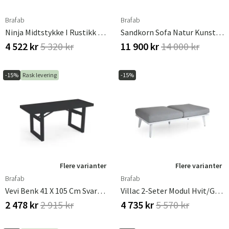
Brafab
Brafab
Ninja Midtstykke I Rustikk Rotting Inkl. Vannavvisende Puter
Sandkorn Sofa Natur Kunstrotting Brafab
4 522 kr
5 320 kr
11 900 kr
14 000 kr
-15%
Rask levering
-15%
Flere varianter
Flere varianter
Brafab
Brafab
Vevi Benk 41 X 105 Cm Svart Brafab
Villac 2-Seter Modul Hvit/grå Brafab
2 478 kr
2 915 kr
4 735 kr
5 570 kr