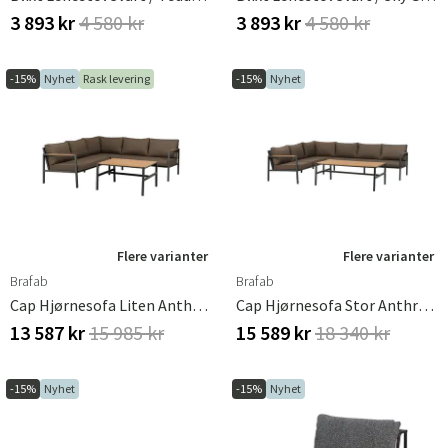
3 893 kr
4 580 kr
3 893 kr
4 580 kr
-15%
Nyhet
Rask levering
-15%
Nyhet
Flere varianter
Flere varianter
Brafab
Brafab
Cap Hjørnesofa Liten Anthracite / Brown
Cap Hjørnesofa Stor Anthracite / Brown
13 587 kr
15 985 kr
15 589 kr
18 340 kr
-15%
Nyhet
-15%
Nyhet