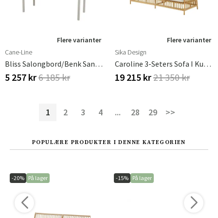
Flere varianter
Flere varianter
Cane-Line
Sika Design
Bliss Salongbord/benk Sand, Aluminium
Caroline 3-Seters Sofa I Kunstrotting I Naturfarge
5 257 kr
6 185 kr
19 215 kr
21 350 kr
1
2
3
4
...
28
29
>>
POPULÆRE PRODUKTER I DENNE KATEGORIEN
-20%
På lager
-15%
På lager