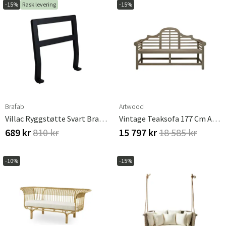
-15%
Rask levering
-15%
Brafab
Artwood
Villac Ryggstøtte Svart Brafab
Vintage Teaksofa 177 Cm Artwood
689 kr
810 kr
15 797 kr
18 585 kr
-10%
-15%