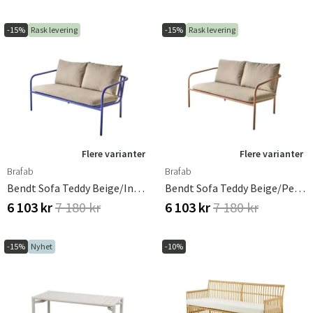
-15%
Rask levering
-15%
Rask levering
Flere varianter
Flere varianter
Brafab
Brafab
Bendt Sofa Teddy Beige/Indigo Blue
Bendt Sofa Teddy Beige/Peach
6 103 kr
7 180 kr
6 103 kr
7 180 kr
-15%
Nyhet
-10%