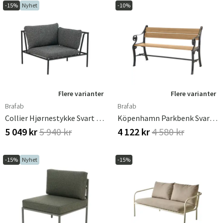
-15%
Nyhet
-10%
Flere varianter
Flere varianter
Brafab
Brafab
Collier Hjørnestykke Svart / Teddy Ant
Köpenhamn Parkbenk Svart/brun
5 049 kr
5 940 kr
4 122 kr
4 580 kr
-15%
Nyhet
-15%