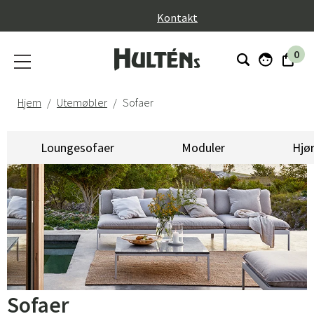
}
Kontakt
0
Hjem
Utemøbler
Sofaer
Loungesofaer
Moduler
Hjø
Sofaer