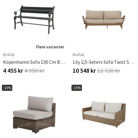
Flere varianter
Brafab
Brafab
Köpenhamn Sofa 130 Cm Black / Black
Lily 2,5-Seters Sofa Twist Straw / Plush Wheat / Teak
4 455 kr
4 950 kr
10 548 kr
11 720 kr
-15%
-15%