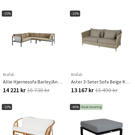
-15%
-15%
Brafab
Brafab
Allie Hjørnesofa Barley/Anthracite
Aster 3-Seter Sofa Beige Kunstrotting Inkl. Puter Brafab
14 221 kr
16 730 kr
13 167 kr
15 490 kr
-10%
-40%
Rask levering