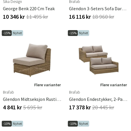
Sika Design
Brafab
George Benk 220 Cm Teak
Glendon 3-Seters Sofa Dark Brown / Soft Moose
Sverige
Danmark
10 346 kr
11 495 kr
16 116 kr
18 960 kr
Norge
Suomi
-15%
Nyhet
-15%
Nyhet
Flere varianter
Flere varianter
Brafab
Brafab
Glendon Midtseksjon Rustic / 220 Beige
Glendon Endestykker, 2-Pakning Rustic / 220 Beige
4 841 kr
5 695 kr
17 378 kr
20 445 kr
-10%
Nyhet
-10%
Nyhet