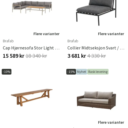
Flere varianter
Flere varianter
Brafab
Brafab
Cap Hjørnesofa Stor Light Grey / Grey
Collier Midtseksjon Svart / Teddy Black
15 589 kr
18 340 kr
3 681 kr
4 330 kr
-10%
-15%
Nyhet
Rask levering
Flere varianter