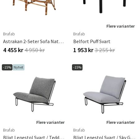
Flere varianter
Brafab
Brafab
Astrakan 2-Seter Sofa Natur/hvit Brafab
Belfort Puff Svart
4 455 kr
4 950 kr
1 953 kr
3 255 kr
-15%
Nyhet
-15%
Flere varianter
Flere varianter
Brafab
Brafab
Blixt Lenestol Svart / Teddy Ant
Blixt Lenestol Svart / Sky Grey Brafab