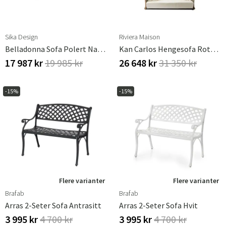
Sika Design
Riviera Maison
Belladonna Sofa Polert Naturlig
Kan Carlos Hengesofa Rotting
17 987 kr
19 985 kr
26 648 kr
31 350 kr
-15%
-15%
Flere varianter
Flere varianter
Brafab
Brafab
Arras 2-Seter Sofa Antrasitt
Arras 2-Seter Sofa Hvit
3 995 kr
4 700 kr
3 995 kr
4 700 kr