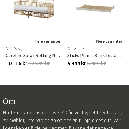
Flere varianter
Flere varianter
Sika Design
Cane-Line
Caroline Sofa I Rotting Nature
Sticks Plante Benk Teak/sand
10 116 kr
12 645 kr
5 444 kr
6 405 kr
Om
Hulténs har eksistert i over 40 år. Vi tilbyr et bredt utvalg
av møbler, interiørdesign og design til hjemmet ditt. Vår
lidenskap er å hjelpe deg med å skape det perfekte