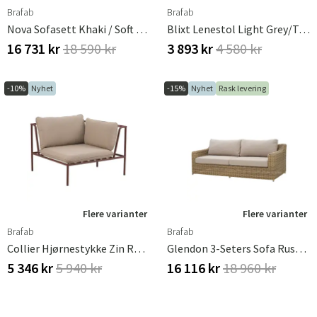
Brafab
Brafab
Nova Sofasett Khaki / Soft Dusk
Blixt Lenestol Light Grey/Teddy Verde
16 731 kr
18 590 kr
3 893 kr
4 580 kr
-10%
Nyhet
-15%
Nyhet
Rask levering
Flere varianter
Flere varianter
Brafab
Brafab
Collier Hjørnestykke Zin Red / Teddy Beige
Glendon 3-Seters Sofa Rustic / Beige
5 346 kr
5 940 kr
16 116 kr
18 960 kr