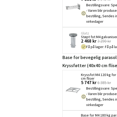
Bestillingsvare
:
Spe
- Varen blir produse
bestilling, Sendes 
virkedager
Glatz
Støpt fot M4 galvaniser
2 468 kr
3 290 kr
Få på lager
:
Få på l
Base for bevegelig parasol
Kryssføtter (40x40 cm flise
Kryssfot M4 120 kg for 
cm fliser
Sverige
Danmark
5 747 kr
6 385 kr
Bestillingsvare
:
Spe
Norge
Suomi
- Varen blir produse
bestilling, Sendes 
virkedager
Base for M4 180 kg para