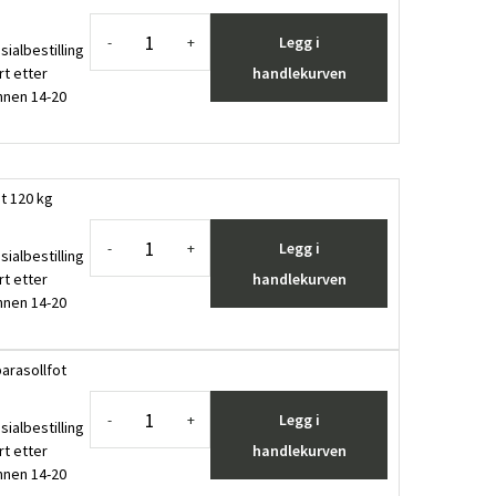
Legg i
-
+
sialbestilling
rt etter
handlekurven
innen 14-20
ot 120 kg
Legg i
-
+
sialbestilling
rt etter
handlekurven
innen 14-20
parasollfot
Legg i
-
+
sialbestilling
rt etter
handlekurven
innen 14-20