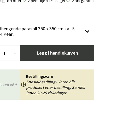
dig fortollet
Åpent kjøp i 30 dager
2 års garanti
er
Hageredskaper
Gangmøbler
redning
thengende parasoll 350 x 350 cm kat.5
64 Pearl
Legg i handlekurven
+
Bestillingsvare
Spesialbestilling - Varen blir
ikken vår!
produsert etter bestilling, Sendes
innen 20-25 virkedager