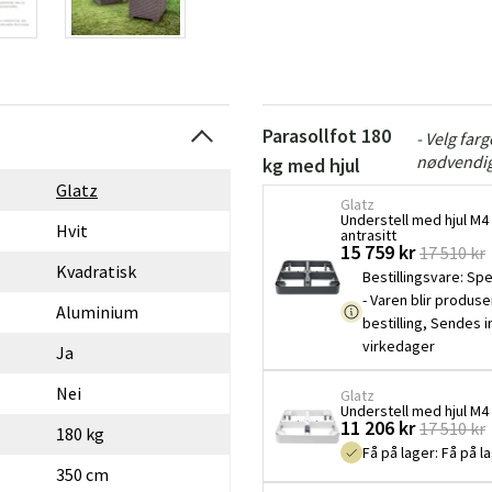
Parasollfot 180
- Velg far
nødvendig
kg med hjul
Glatz
Glatz
Understell med hjul M4
Hvit
antrasitt
15 759 kr
17 510 kr
Kvadratisk
Bestillingsvare
:
Spe
- Varen blir produse
Aluminium
bestilling, Sendes 
virkedager
Ja
Nei
Glatz
Understell med hjul M4 
11 206 kr
17 510 kr
180 kg
Få på lager
:
Få på l
350 cm