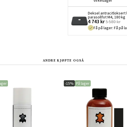
virkedager
Deksel antracitloksert 
parasollfot M4, 180 kg
4 743 kr
5 580 kr
Få på lager
:
Få på l
ANDRE KJØPTE OGSÅ
ager
-15%
På lager