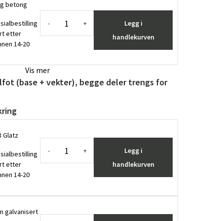
 kg betong
sialbestilling
Legg i
-
+
rt etter
handlekurven
innen 14-20
Vis mer
lfot (base + vekter), begge deler trengs for
kring
Glatz ​
Legg i
-
+
sialbestilling
rt etter
handlekurven
innen 14-20
 galvanisert