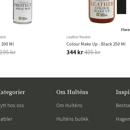
Flere
ster
Leather Master
 200 Ml
Colour Make Up - Black 250 Ml
195 kr
344 kr
405 kr
ategorier
Om Hulténs
Inspi
ytt hos oss
Om Hulténs
Bestse
øbler
Hulténs butikk
Hagem