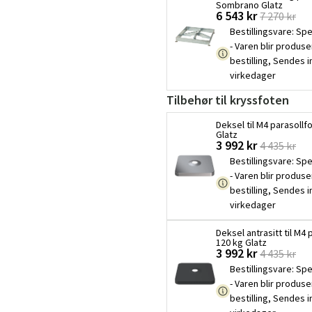
Sombrano Glatz
6 543 kr
7 270 kr
Bestillingsvare
:
Spe
- Varen blir produse
bestilling, Sendes 
virkedager
Tilbehør til kryssfoten
Deksel til M4 parasollf
Glatz
3 992 kr
4 435 kr
Bestillingsvare
:
Spe
- Varen blir produse
bestilling, Sendes 
virkedager
Deksel antrasitt til M4 
120 kg Glatz
3 992 kr
4 435 kr
Bestillingsvare
:
Spe
- Varen blir produse
bestilling, Sendes 