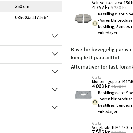
Vektsett 4 stk ca. 150
350 cm
4 752 kr
5 280 kr
Bestillingsvare
:
Spe
08500351171664
- Varen blir produse
bestilling, Sendes 
virkedager
Base for bevegelig parasol
komplett parasollfot
Alternativer for fast foran
Glatz
Monteringsplate M4/M8 
4 068 kr
4 520 kr
Bestillingsvare
:
Spe
- Varen blir produse
bestilling, Sendes 
virkedager
Glatz
Veggbrakett M4 480 mm
7 506 kr
8 340 kr