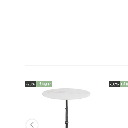
-20%
På lager
-10%
På l