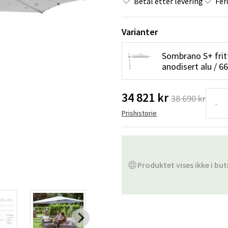
Betal etter levering
Fer
Hengestoler
Baderomstepp
Vedlikeholdsprodukter
Småoppbevaring
Baderomsinn
Varianter
Sombrano S+ frit
anodisert alu / 6
34 821 kr
38 690 kr
-
Prishistorie
Produktet vises ikke i but