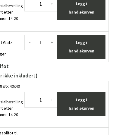
Legg i
-
+
sialbestilling
rt etter
handlekurven
innen 14-20
t Glatz
Legg i
-
+
handlekurven
ager
lfot
r ikke inkludert)
8 stk 40x40
Legg i
-
+
sialbestilling
rt etter
handlekurven
innen 14-20
sollfot til