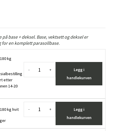
ge på base + deksel. Base, vektsett og deksel er
 for en komplett parasollbase.
 180 kg
Legg i
-
+
sialbestilling
handlekurven
rt etter
innen 14-20
180 kg hvit
Legg i
-
+
handlekurven
ager