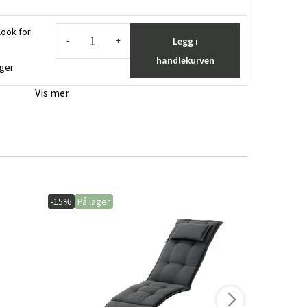
look for
Legg i
-
+
handlekurven
ager
Vis mer
-15%
På lager
-10%
På lage