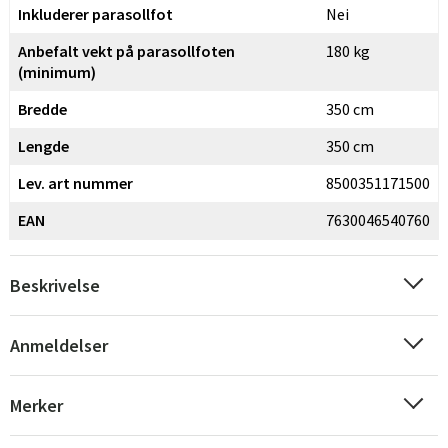
Inkluderer parasollfot
Nei
Anbefalt vekt på parasollfoten
180 kg
(minimum)
Bredde
350 cm
Lengde
350 cm
Lev. art nummer
8500351171500
EAN
7630046540760
Beskrivelse
Anmeldelser
Merker