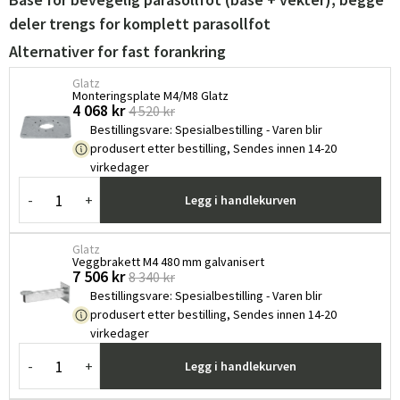
deler trengs for komplett parasollfot
Alternativer for fast forankring
Glatz
Monteringsplate M4/M8 Glatz ​
4 068 kr
4 520 kr
Bestillingsvare
:
Spesialbestilling - Varen blir
produsert etter bestilling, Sendes innen 14-20
virkedager
-
+
Legg i handlekurven
Glatz
Veggbrakett M4 480 mm galvanisert
7 506 kr
8 340 kr
Bestillingsvare
:
Spesialbestilling - Varen blir
produsert etter bestilling, Sendes innen 14-20
virkedager
-
+
Legg i handlekurven