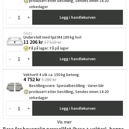
produsert etter bestilling, Sendes innen 14-20
virkedager
-
+
Legg i handlekurven
Glatz
Understell med hjul M4 180 kg hvit
11 206 kr
17 510 kr
Få på lager
:
Få på lager
-
+
Legg i handlekurven
Vektsett 4 stk ca. 150 kg betong
4 752 kr
5 280 kr
Bestillingsvare
:
Spesialbestilling - Varen blir
produsert etter bestilling, Sendes innen 14-20
virkedager
-
+
Legg i handlekurven
Vis mer
Base for bevegelig parasollfot (base + vekter), begge