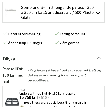
Sombrano S+ fritthengende parasoll 350
x 350 cm kat.5 anodisert alu / 500 Plaster
Glatz
Betal etter levering
Ferdig fortollet
Åpent kjøp i 30 dager
2 års garanti
Tilkjøp
Parasollfot
- Velg farge på base + deksel. Base, vektsett og
180 kg med
deksel er nødvendig for en komplett
parasollbase.
hjul
Glatz
Understell med hjul M4 180 kg antrasitt
15 759 kr
17 510 kr
Bestillingsvare
:
Spesialbestilling - Varen blir