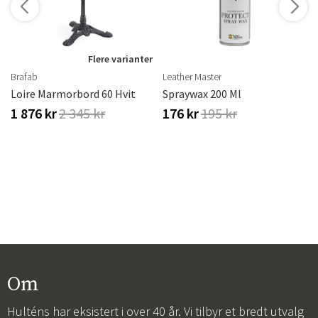
r
Flere varianter
Brafab
Leather Master
Loire Marmorbord 60 Hvit
Spraywax 200 Ml
1 876 kr
2 345 kr
176 kr
195 kr
Om
Hulténs har eksistert i over 40 år. Vi tilbyr et bredt utvalg