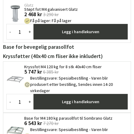
Glatz
Støpt fot M4 galvanisert Glatz
2 468 kr
3 290 kr
Få på lager
:
Få på lager
-
+
Legg i handlekurven
Base for bevegelig parasollfot
Kryssføtter (40x40 cm fliser ikke inkludert)
Kryssfot M4 120 kg for 8 stk 40x40 cm fliser
5 747 kr
6 385 kr
Bestillingsvare
:
Spesialbestilling - Varen blir
produsert etter bestilling, Sendes innen 14-20
virkedager
-
+
Legg i handlekurven
Base for M4 180 kg parasollfot til Sombrano Glatz
6 543 kr
7 270 kr
Bestillingsvare
:
Spesialbestilling - Varen blir