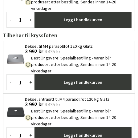
produsert etter bestilling, Sendes innen 14-20
virkedager
-
+
Legg i handlekurven
Sverige
Danmark
Norge
Suomi
Tilbehør til kryssfoten
Deksel til M4 parasollfot 120 kg Glatz
3 992 kr
4 435 kr
Bestillingsvare
:
Spesialbestilling - Varen blir
produsert etter bestilling, Sendes innen 14-20
virkedager
-
+
Legg i handlekurven
Deksel antrasitt til M4 parasollfot 120 kg Glatz
3 992 kr
4 435 kr
Bestillingsvare
:
Spesialbestilling - Varen blir
produsert etter bestilling, Sendes innen 14-20
virkedager
-
+
Legg i handlekurven