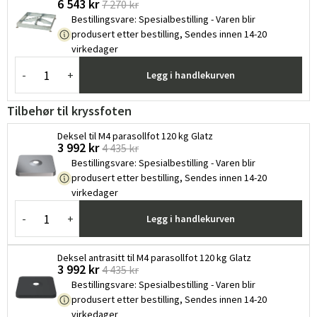
6 543 kr
7 270 kr
Bestillingsvare
:
Spesialbestilling - Varen blir
produsert etter bestilling, Sendes innen 14-20
virkedager
Sverige
Danmark
-
+
Legg i handlekurven
Norge
Suomi
Tilbehør til kryssfoten
Deksel til M4 parasollfot 120 kg Glatz
3 992 kr
4 435 kr
Bestillingsvare
:
Spesialbestilling - Varen blir
produsert etter bestilling, Sendes innen 14-20
virkedager
-
+
Legg i handlekurven
Deksel antrasitt til M4 parasollfot 120 kg Glatz
3 992 kr
4 435 kr
Bestillingsvare
:
Spesialbestilling - Varen blir
produsert etter bestilling, Sendes innen 14-20
virkedager