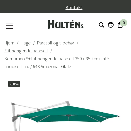
}
Kontakt
0
Hjem
Hage
Parasoll og tilbehør
Fritthengende parasoll
Sombrano S+ fritthengende parasoll 350 x 350 cm kat.5
anodisert alu / 648 Amazonas Glatz
-10%