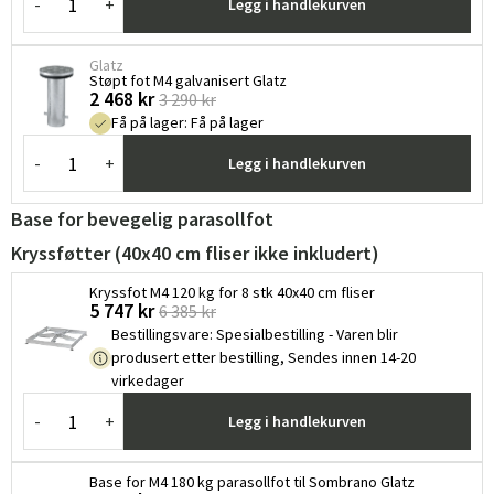
-
+
Legg i handlekurven
Glatz
Støpt fot M4 galvanisert Glatz
2 468 kr
3 290 kr
Få på lager
:
Få på lager
-
+
Legg i handlekurven
Base for bevegelig parasollfot
Kryssføtter (40x40 cm fliser ikke inkludert)
Kryssfot M4 120 kg for 8 stk 40x40 cm fliser
5 747 kr
6 385 kr
Bestillingsvare
:
Spesialbestilling - Varen blir
produsert etter bestilling, Sendes innen 14-20
virkedager
-
+
Legg i handlekurven
Base for M4 180 kg parasollfot til Sombrano Glatz