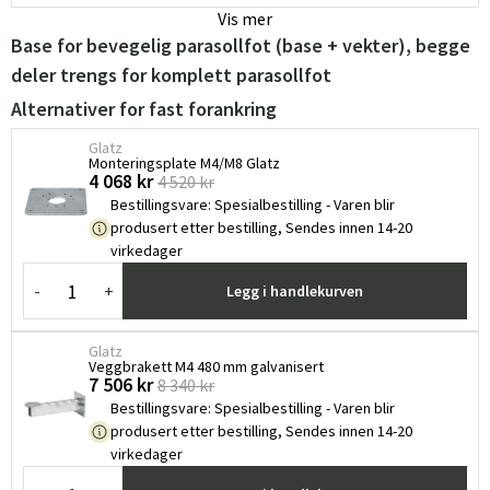
Vis mer
Base for bevegelig parasollfot (base + vekter), begge
deler trengs for komplett parasollfot
Alternativer for fast forankring
Glatz
Monteringsplate M4/M8 Glatz ​
4 068 kr
4 520 kr
Bestillingsvare
:
Spesialbestilling - Varen blir
produsert etter bestilling, Sendes innen 14-20
virkedager
-
+
Legg i handlekurven
Glatz
Veggbrakett M4 480 mm galvanisert
7 506 kr
8 340 kr
Bestillingsvare
:
Spesialbestilling - Varen blir
produsert etter bestilling, Sendes innen 14-20
virkedager