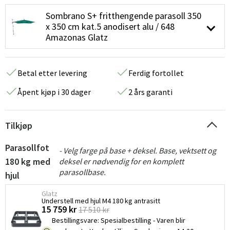
Sombrano S+ fritthengende parasoll 350
x 350 cm kat.5 anodisert alu / 648
Amazonas Glatz
Betal etter levering
Ferdig fortollet
Åpent kjøp i 30 dager
2 års garanti
Tilkjøp
Parasollfot
- Velg farge på base + deksel. Base, vektsett og
180 kg med
deksel er nødvendig for en komplett
parasollbase.
hjul
Glatz
Understell med hjul M4 180 kg antrasitt
15 759 kr
17 510 kr
Bestillingsvare
:
Spesialbestilling - Varen blir