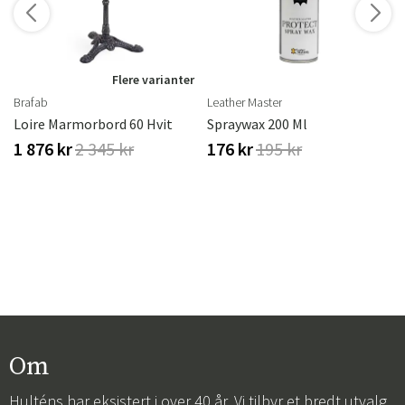
Flere varianter
Brafab
Leather Master
erproof
Loire Marmorbord 60 Hvit
Spraywax 200 Ml
1 876 kr
2 345 kr
176 kr
195 kr
Om
Hulténs har eksistert i over 40 år. Vi tilbyr et bredt utvalg