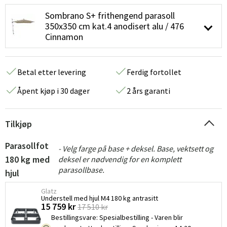
Sombrano S+ frithengend parasoll
350x350 cm kat.4 anodisert alu / 476
Cinnamon
Betal etter levering
Ferdig fortollet
Åpent kjøp i 30 dager
2 års garanti
Tilkjøp
Parasollfot
- Velg farge på base + deksel. Base, vektsett og
180 kg med
deksel er nødvendig for en komplett
parasollbase.
hjul
Glatz
Understell med hjul M4 180 kg antrasitt
15 759 kr
17 510 kr
Bestillingsvare
:
Spesialbestilling - Varen blir