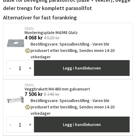
deler trengs for komplett parasollfot
Alternativer for fast forankring
Glatz
Monteringsplate M4/M8 Glatz ​
4 068 kr
4 520 kr
Bestillingsvare
:
Spesialbestilling - Varen blir
produsert etter bestilling, Sendes innen 14-20
virkedager
-
+
Legg i handlekurven
Glatz
Veggbrakett M4 480 mm galvanisert
7 506 kr
8 340 kr
Bestillingsvare
:
Spesialbestilling - Varen blir
produsert etter bestilling, Sendes innen 14-20
virkedager
-
+
Legg i handlekurven