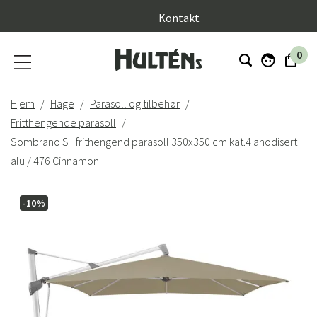
}
Kontakt
0
Hjem
Hage
Parasoll og tilbehør
Fritthengende parasoll
Sombrano S+ frithengend parasoll 350x350 cm kat.4 anodisert
alu / 476 Cinnamon
-10%