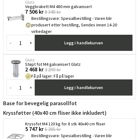
Glatz
Veggbrakett M4 480 mm galvanisert
7 506 kr
8 340 kr
Bestillingsvare
:
Spesialbestilling - Varen blir
produsert etter bestilling, Sendes innen 14-20
virkedager
-
+
Legg i handlekurven
Glatz
Støpt fot M4 galvanisert Glatz
2 468 kr
3 290 kr
Få på lager
:
Få på lager
-
+
Legg i handlekurven
Base for bevegelig parasollfot
Kryssføtter (40x40 cm fliser ikke inkludert)
Kryssfot M4 120 kg for 8 stk 40x40 cm fliser
5 747 kr
6 385 kr
Bestillingsvare
:
Spesialbestilling - Varen blir