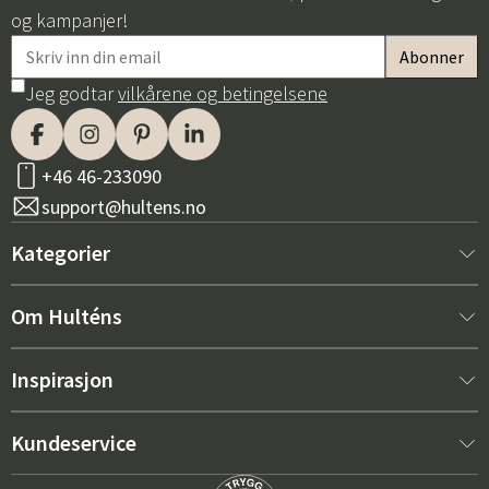
og kampanjer!
Jeg godtar
vilkårene og betingelsene
+46 46-233090
support@hultens.no
Kategorier
Nytt hos oss
Om Hulténs
Møbler
Om Hulténs
Inspirasjon
Innredning
Hulténs butikk
Bestselger
Kundeservice
Utemøbler
Salgsavdeling
Hagemøbeltrender 2026