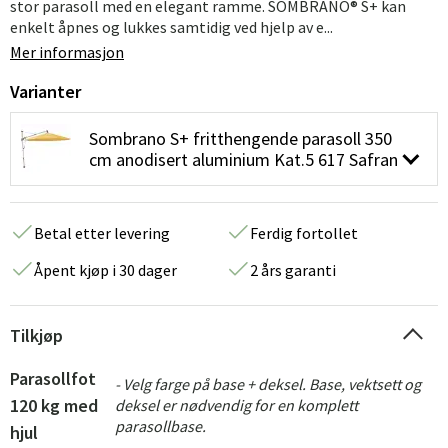
stor parasoll med en elegant ramme. SOMBRANO® S+ kan
enkelt åpnes og lukkes samtidig ved hjelp av e...
Mer informasjon
Varianter
Sombrano S+ fritthengende parasoll 350
cm anodisert aluminium Kat.5 617 Safran
Betal etter levering
Ferdig fortollet
Åpent kjøp i 30 dager
2 års garanti
Tilkjøp
Parasollfot
- Velg farge på base + deksel. Base, vektsett og
120 kg med
deksel er nødvendig for en komplett
parasollbase.
hjul