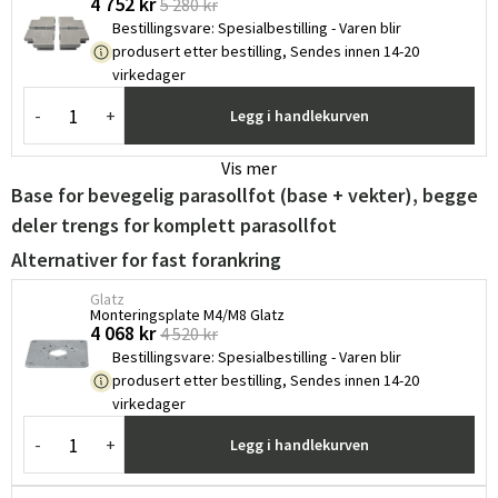
4 752 kr
5 280 kr
Bestillingsvare
:
Spesialbestilling - Varen blir
produsert etter bestilling, Sendes innen 14-20
virkedager
-
+
Legg i handlekurven
Vis mer
Base for bevegelig parasollfot (base + vekter), begge
deler trengs for komplett parasollfot
Alternativer for fast forankring
Glatz
Monteringsplate M4/M8 Glatz ​
4 068 kr
4 520 kr
Bestillingsvare
:
Spesialbestilling - Varen blir
produsert etter bestilling, Sendes innen 14-20
virkedager
-
+
Legg i handlekurven