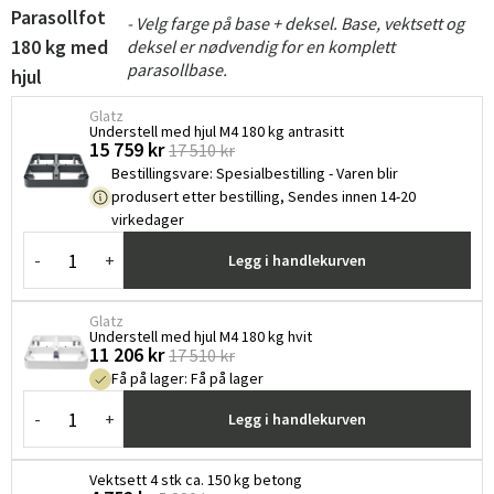
Parasollfot
- Velg farge på base + deksel. Base, vektsett og
180 kg med
deksel er nødvendig for en komplett
parasollbase.
hjul
Glatz
Understell med hjul M4 180 kg antrasitt
15 759 kr
17 510 kr
Bestillingsvare
:
Spesialbestilling - Varen blir
produsert etter bestilling, Sendes innen 14-20
virkedager
-
+
Legg i handlekurven
Glatz
Understell med hjul M4 180 kg hvit
11 206 kr
17 510 kr
Få på lager
:
Få på lager
-
+
Legg i handlekurven
Vektsett 4 stk ca. 150 kg betong