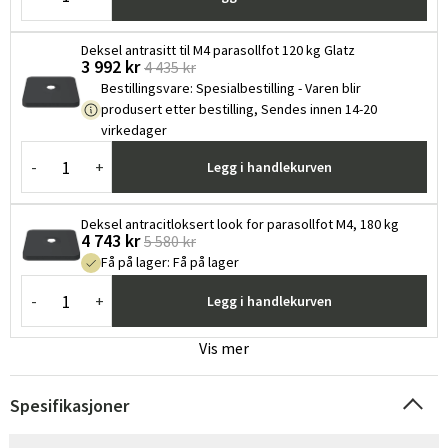
Deksel antrasitt til M4 parasollfot 120 kg Glatz
3 992 kr
4 435 kr
Bestillingsvare
:
Spesialbestilling - Varen blir
produsert etter bestilling, Sendes innen 14-20
virkedager
-
+
Legg i handlekurven
Deksel antracitloksert look for parasollfot M4, 180 kg
4 743 kr
5 580 kr
Få på lager
:
Få på lager
-
+
Legg i handlekurven
Vis mer
Spesifikasjoner