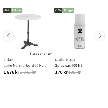
-20%
På lager
-10%
På lager
r
Flere varianter
Brafab
Leather Master
rass
Loire Marmorbord 60 Hvit
Spraywax 200 Ml
1 876 kr
2 345 kr
176 kr
195 kr