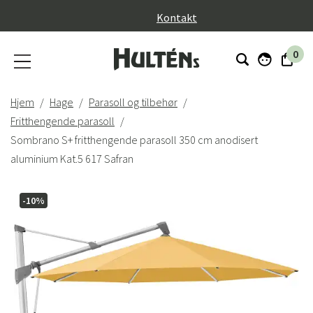
}
Kontakt
0
Hjem
Hage
Parasoll og tilbehør
Fritthengende parasoll
Sombrano S+ fritthengende parasoll 350 cm anodisert
aluminium Kat.5 617 Safran
-10%