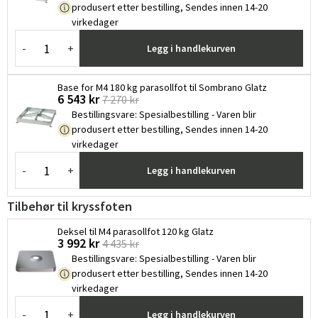
produsert etter bestilling, Sendes innen 14-20
virkedager
-
+
Legg i handlekurven
Base for M4 180 kg parasollfot til Sombrano Glatz
Sverige
Danmark
6 543 kr
7 270 kr
Bestillingsvare
:
Spesialbestilling - Varen blir
Norge
Suomi
produsert etter bestilling, Sendes innen 14-20
virkedager
-
+
Legg i handlekurven
Tilbehør til kryssfoten
Deksel til M4 parasollfot 120 kg Glatz
3 992 kr
4 435 kr
Bestillingsvare
:
Spesialbestilling - Varen blir
produsert etter bestilling, Sendes innen 14-20
virkedager
-
+
Legg i handlekurven