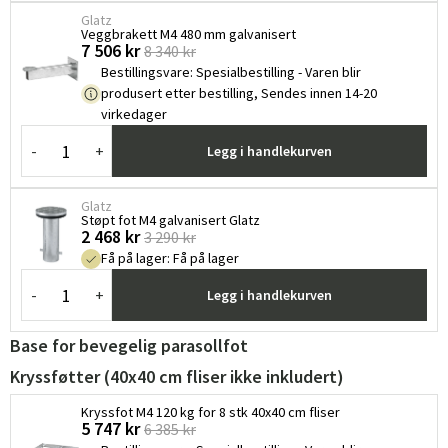
Glatz
Veggbrakett M4 480 mm galvanisert
7 506 kr
8 340 kr
Bestillingsvare
:
Spesialbestilling - Varen blir
produsert etter bestilling, Sendes innen 14-20
virkedager
-
+
Legg i handlekurven
Glatz
Støpt fot M4 galvanisert Glatz
2 468 kr
3 290 kr
Få på lager
:
Få på lager
-
+
Legg i handlekurven
Base for bevegelig parasollfot
Kryssføtter (40x40 cm fliser ikke inkludert)
Kryssfot M4 120 kg for 8 stk 40x40 cm fliser
5 747 kr
6 385 kr