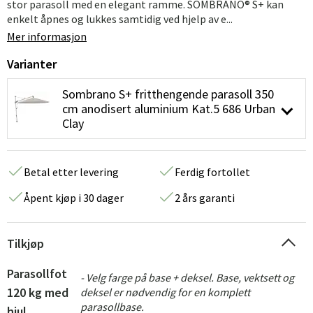
stor parasoll med en elegant ramme. SOMBRANO® S+ kan
enkelt åpnes og lukkes samtidig ved hjelp av e...
Mer informasjon
Varianter
Sombrano S+ fritthengende parasoll 350
cm anodisert aluminium Kat.5 686 Urban
Clay
Betal etter levering
Ferdig fortollet
Åpent kjøp i 30 dager
2 års garanti
Tilkjøp
Parasollfot
- Velg farge på base + deksel. Base, vektsett og
120 kg med
deksel er nødvendig for en komplett
parasollbase.
hjul