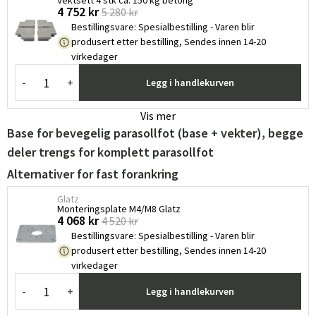
Vektsett 4 stk ca. 150 kg betong
4 752 kr
5 280 kr
Bestillingsvare
:
Spesialbestilling - Varen blir
produsert etter bestilling, Sendes innen 14-20
virkedager
-
+
Legg i handlekurven
Vis mer
Base for bevegelig parasollfot (base + vekter), begge
deler trengs for komplett parasollfot
Alternativer for fast forankring
Glatz
Monteringsplate M4/M8 Glatz ​
4 068 kr
4 520 kr
Bestillingsvare
:
Spesialbestilling - Varen blir
produsert etter bestilling, Sendes innen 14-20
virkedager
-
+
Legg i handlekurven