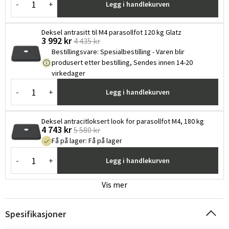
-
+
Legg i handlekurven
Deksel antrasitt til M4 parasollfot 120 kg Glatz
3 992 kr
4 435 kr
Bestillingsvare
:
Spesialbestilling - Varen blir
produsert etter bestilling, Sendes innen 14-20
virkedager
-
+
Legg i handlekurven
Deksel antracitloksert look for parasollfot M4, 180 kg
4 743 kr
5 580 kr
Få på lager
:
Få på lager
-
+
Legg i handlekurven
Vis mer
Spesifikasjoner