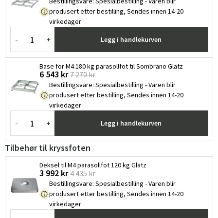
Bestillingsvare
:
Spesialbestilling - Varen blir
produsert etter bestilling, Sendes innen 14-20
virkedager
-
+
Legg i handlekurven
Base for M4 180 kg parasollfot til Sombrano Glatz
6 543 kr
7 270 kr
Sverige
Danmark
Bestillingsvare
:
Spesialbestilling - Varen blir
produsert etter bestilling, Sendes innen 14-20
Norge
Suomi
virkedager
-
+
Legg i handlekurven
Tilbehør til kryssfoten
Deksel til M4 parasollfot 120 kg Glatz
3 992 kr
4 435 kr
Bestillingsvare
:
Spesialbestilling - Varen blir
produsert etter bestilling, Sendes innen 14-20
virkedager