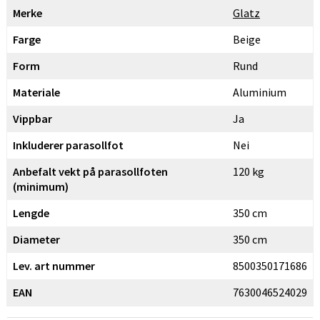
Merke
Glatz
Farge
Beige
Form
Rund
Materiale
Aluminium
Vippbar
Ja
Inkluderer parasollfot
Nei
Anbefalt vekt på parasollfoten
120 kg
(minimum)
Lengde
350 cm
Diameter
350 cm
Lev. art nummer
8500350171686
EAN
7630046524029