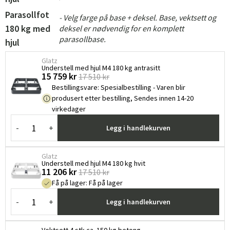
Parasollfot
- Velg farge på base + deksel. Base, vektsett og
180 kg med
deksel er nødvendig for en komplett
parasollbase.
hjul
Glatz
Understell med hjul M4 180 kg antrasitt
15 759 kr
17 510 kr
Bestillingsvare
:
Spesialbestilling - Varen blir
produsert etter bestilling, Sendes innen 14-20
virkedager
-
+
Legg i handlekurven
Glatz
Understell med hjul M4 180 kg hvit
11 206 kr
17 510 kr
Få på lager
:
Få på lager
-
+
Legg i handlekurven