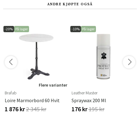
ANDRE KJØPTE OGSÅ
-20%
På lager
-10%
På lager
Flere varianter
Brafab
Leather Master
Loire Marmorbord 60 Hvit
Spraywax 200 Ml
1 876 kr
2 345 kr
176 kr
195 kr