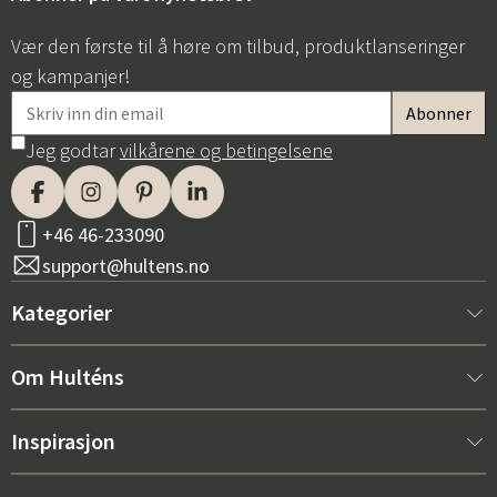
Vær den første til å høre om tilbud, produktlanseringer
og kampanjer!
Jeg godtar
vilkårene og betingelsene
+46 46-233090
support@hultens.no
Kategorier
Nytt hos oss
Om Hulténs
Møbler
Om Hulténs
Inspirasjon
Innredning
Hulténs butikk