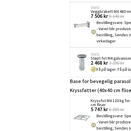
Glatz
Veggbrakett M4 480 mm
7 506 kr
8 340 kr
Bestillingsvare
:
Spe
- Varen blir produse
bestilling, Sendes 
virkedager
Glatz
Støpt fot M4 galvaniser
2 468 kr
3 290 kr
Få på lager
:
Få på l
Base for bevegelig parasol
Kryssføtter (40x40 cm flise
Sverige
Danmark
Kryssfot M4 120 kg for 
cm fliser
5 747 kr
6 385 kr
Norge
Suomi
Bestillingsvare
:
Spe
- Varen blir produse
bestilling, Sendes 