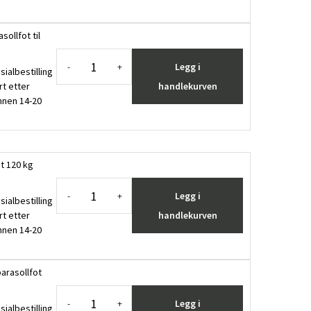
sollfot til
Legg i
-
+
sialbestilling
rt etter
handlekurven
innen 14-20
ot 120 kg
Legg i
-
+
sialbestilling
rt etter
handlekurven
innen 14-20
parasollfot
Legg i
-
+
sialbestilling