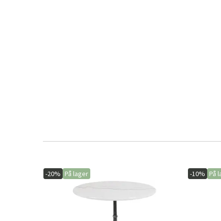
-20%
På lager
-10%
På l