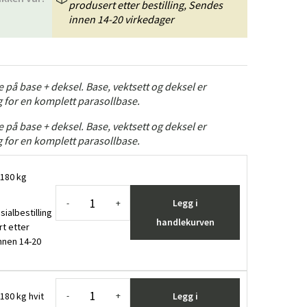
produsert etter bestilling, Sendes
innen 14-20 virkedager
ge på base + deksel. Base, vektsett og deksel er
 for en komplett parasollbase.
ge på base + deksel. Base, vektsett og deksel er
 for en komplett parasollbase.
 180 kg
Legg i
-
+
sialbestilling
handlekurven
rt etter
innen 14-20
180 kg hvit
Legg i
-
+