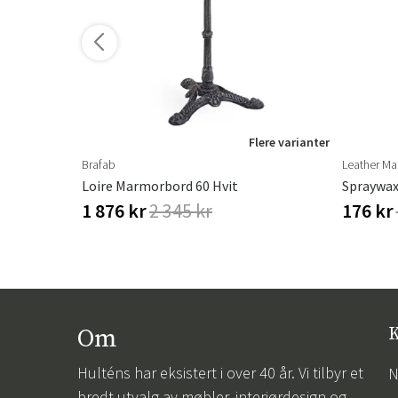
Flere varianter
Brafab
Leather Ma
Loire Marmorbord 60 Hvit
Spraywax
1 876 kr
2 345 kr
176 kr
Om
K
Hulténs har eksistert i over 40 år. Vi tilbyr et
N
bredt utvalg av møbler, interiørdesign og