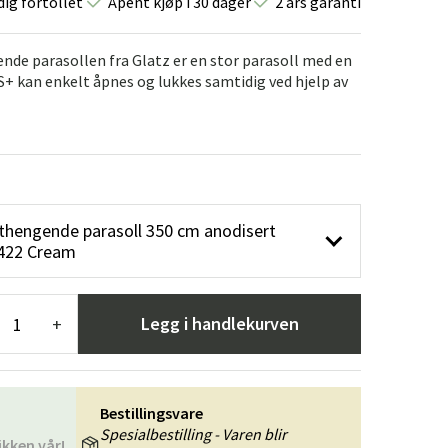
dig fortollet
Åpent kjøp i 30 dager
2 års garanti
er
Hageredskaper
Gangmøbler
redning
nde parasollen fra Glatz er en stor parasoll med en
kan enkelt åpnes og lukkes samtidig ved hjelp av
thengende parasoll 350 cm anodisert
 422 Cream
Legg i handlekurven
+
Bestillingsvare
Spesialbestilling - Varen blir
ikken vår!