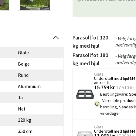
Parasollfot 120
- Velg far
nødvendig
kg med hjul
Glatz
Parasollfot 180
- Velg far
nødvendig
kg med hjul
Beige
Glatz
Rund
Understell med hjul M4
antrasitt
Aluminium
15 759 kr
17 510 kr
Bestillingsvare
:
Spe
Ja
- Varen blir produse
bestilling, Sendes 
Nei
virkedager
120 kg
Glatz
350 cm
Understell med hjul M4 
11 008 kr
17 200 kr