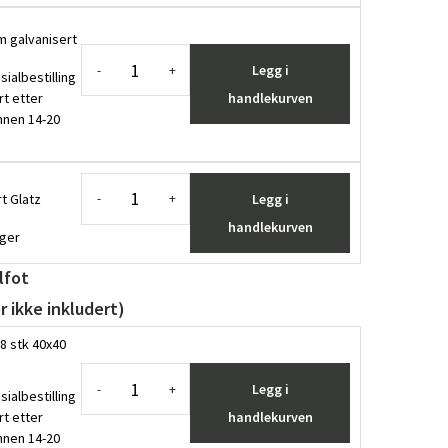
 galvanisert
Legg i
-
+
sialbestilling
rt etter
handlekurven
innen 14-20
t Glatz
Legg i
-
+
handlekurven
ager
lfot
r ikke inkludert)
8 stk 40x40
Legg i
-
+
sialbestilling
rt etter
handlekurven
innen 14-20