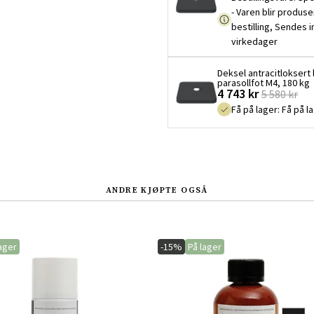
- Varen blir produse
bestilling, Sendes 
virkedager
Deksel antracitloksert 
parasollfot M4, 180 kg
4 743 kr
5 580 kr
Få på lager
:
Få på l
ANDRE KJØPTE OGSÅ
ager
-15%
På lager