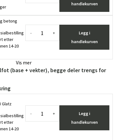
handlekurven
ager
 kg betong
sialbestilling
Legg i
-
+
rt etter
handlekurven
innen 14-20
Vis mer
lfot (base + vekter), begge deler trengs for
kring
Glatz ​
Legg i
-
+
sialbestilling
rt etter
handlekurven
innen 14-20