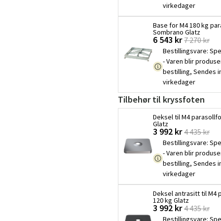
virkedager
Base for M4 180 kg para
Sombrano Glatz
6 543 kr
7 270 kr
Bestillingsvare
:
Spe
- Varen blir produse
bestilling, Sendes 
virkedager
Tilbehør til kryssfoten
Deksel til M4 parasollf
Glatz
3 992 kr
4 435 kr
Bestillingsvare
:
Spe
- Varen blir produse
bestilling, Sendes 
virkedager
Deksel antrasitt til M4 
120 kg Glatz
3 992 kr
4 435 kr
Bestillingsvare
:
Spe