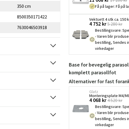
350 cm
Få på lager
:
Få på l
8500350171422
Vektsett 4 stk ca. 150
4 752 kr
5 280 kr
7630046503918
Bestillingsvare
:
Spe
- Varen blir produse
bestilling, Sendes 
virkedager
Base for bevegelig parasol
komplett parasollfot
Alternativer for fast foran
Glatz
Monteringsplate M4/M8 
4 068 kr
4 520 kr
Bestillingsvare
:
Spe
- Varen blir produse
bestilling, Sendes 
virkedager