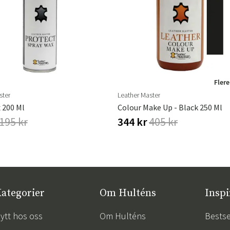
Flere
ster
Leather Master
 200 Ml
Colour Make Up - Black 250 Ml
195 kr
344 kr
405 kr
ategorier
Om Hulténs
Inspi
ytt hos oss
Om Hulténs
Bestse