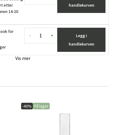
rt etter
handlekurven
innen 14-20
look for
Legg i
-
+
handlekurven
ager
Vis mer
-40%
På lager
-15%
På lage