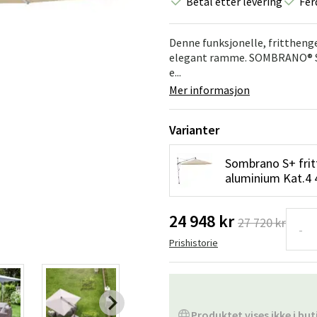
Betal etter levering
Fer
Hengestoler
Baderomstepp
Vedlikeholdsprodukter
Småoppbevaring
Baderomsinn
Denne funksjonelle, fritthenge
elegant ramme. SOMBRANO® S+ 
e...
Mer informasjon
Varianter
Sombrano S+ frit
aluminium Kat.4
24 948 kr
27 720 kr
-
Prishistorie
Produktet vises ikke i but