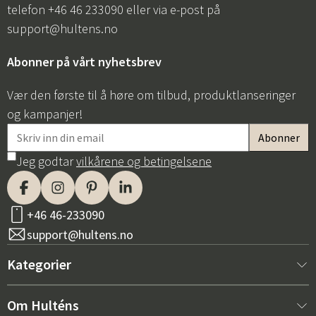
telefon +46 46 233090 eller via e-post på
support@hultens.no
Abonner på vårt nyhetsbrev
Vær den første til å høre om tilbud, produktlanseringer
og kampanjer!
Jeg godtar
vilkårene og betingelsene
+46 46-233090
support@hultens.no
Kategorier
Nytt hos oss
Om Hulténs