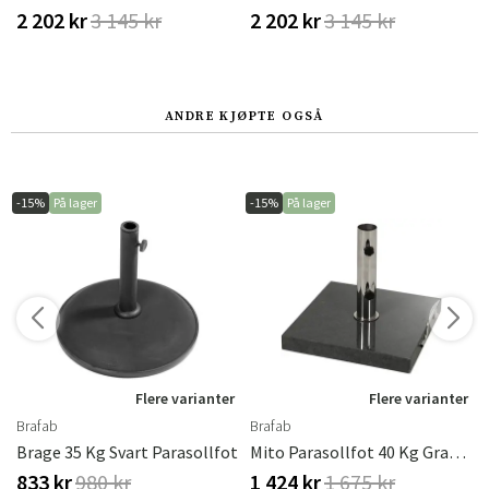
2 202 kr
3 145 kr
2 202 kr
3 145 kr
ANDRE KJØPTE OGSÅ
-15%
På lager
-15%
På lager
Flere varianter
Flere varianter
Brafab
Brafab
Brage 35 Kg Svart Parasollfot
Mito Parasollfot 40 Kg Granitt Brafab
833 kr
980 kr
1 424 kr
1 675 kr