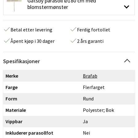
Gatsby parasoll Ø180 cm med
blomstermønster
Betal etter levering
Ferdig fortollet
Åpent kjøp i 30 dager
2 års garanti
Spesifikasjoner
Merke
Brafab
Farge
Flerfarget
Form
Rund
Materiale
Polyester; Bok
Vippbar
Ja
Inkluderer parasollfot
Nei