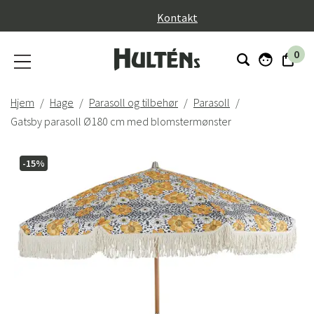
}
Kontakt
0
Hjem
Hage
Parasoll og tilbehør
Parasoll
Gatsby parasoll Ø180 cm med blomstermønster
-15%