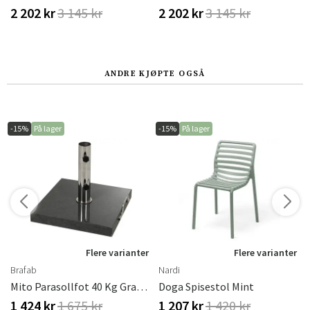
2 202 kr
3 145 kr
2 202 kr
3 145 kr
ANDRE KJØPTE OGSÅ
-15%
På lager
-15%
På lager
Flere varianter
Flere varianter
Brafab
Nardi
Mito Parasollfot 40 Kg Granitt Brafab
Doga Spisestol Mint
1 424 kr
1 675 kr
1 207 kr
1 420 kr