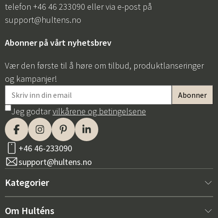
telefon +46 46 233090 eller via e-post på
support@hultens.no
Abonner på vårt nyhetsbrev
Vær den første til å høre om tilbud, produktlanseringer
og kampanjer!
Jeg godtar
vilkårene og betingelsene
+46 46-233090
support@hultens.no
Kategorier
Nytt hos oss
Om Hulténs