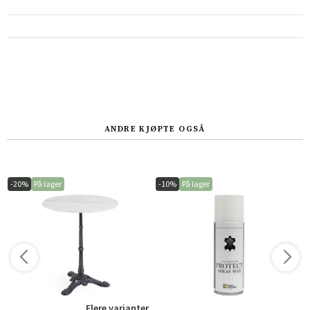
ANDRE KJØPTE OGSÅ
-20%
På lager
-10%
På lager
r
Flere varianter