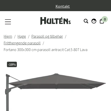
}
Kontakt
0
Hjem
Hage
Parasoll og tilbehør
Fritthengende parasoll
Fortano 300x300 cm parasoll antracit Cat.5 807 Lava
-10%