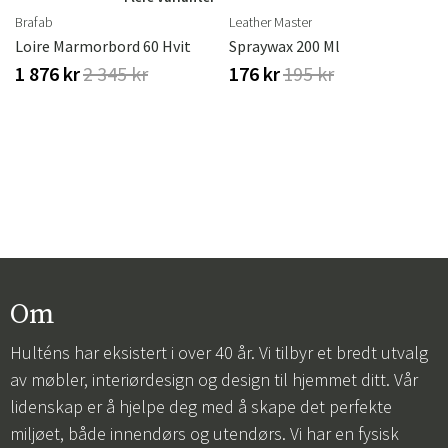
Brafab
Leather Master
Loire Marmorbord 60 Hvit
Spraywax 200 Ml
1 876 kr
2 345 kr
176 kr
195 kr
Om
Hulténs har eksistert i over 40 år. Vi tilbyr et bredt utvalg
av møbler, interiørdesign og design til hjemmet ditt. Vår
lidenskap er å hjelpe deg med å skape det perfekte
miljøet, både innendørs og utendørs. Vi har en fysisk