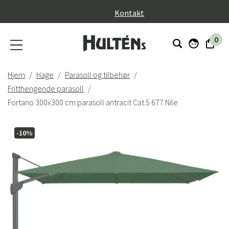
}
Kontakt
0
Hjem
Hage
Parasoll og tilbehør
Fritthengende parasoll
Fortano 300x300 cm parasoll antracit Cat.5 677 Nile
-10%