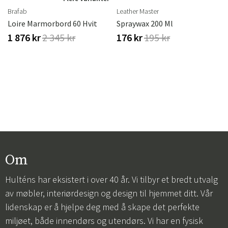
Brafab
Leather Master
Loire Marmorbord 60 Hvit
Spraywax 200 Ml
1 876 kr
2 345 kr
176 kr
195 kr
Om
Hulténs har eksistert i over 40 år. Vi tilbyr et bredt utvalg
av møbler, interiørdesign og design til hjemmet ditt. Vår
lidenskap er å hjelpe deg med å skape det perfekte
miljøet, både innendørs og utendørs. Vi har en fysisk