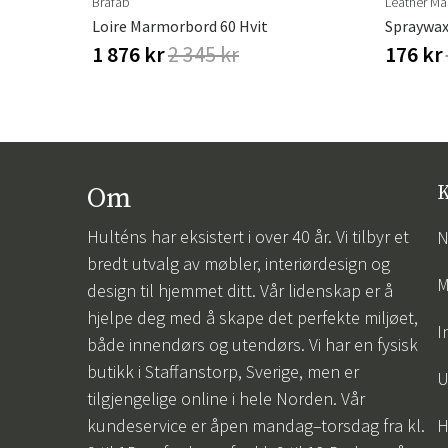
Brafab
Leather Ma
Loire Marmorbord 60 Hvit
Spraywax
1 876 kr
2 345 kr
176 kr
Om
K
Hulténs har eksistert i over 40 år. Vi tilbyr et
N
bredt utvalg av møbler, interiørdesign og
M
design til hjemmet ditt. Vår lidenskap er å
hjelpe deg med å skape det perfekte miljøet,
I
både innendørs og utendørs. Vi har en fysisk
butikk i Staffanstorp, Sverige, men er
U
tilgjengelige online i hele Norden. Vår
kundeservice er åpen mandag–torsdag fra kl.
H