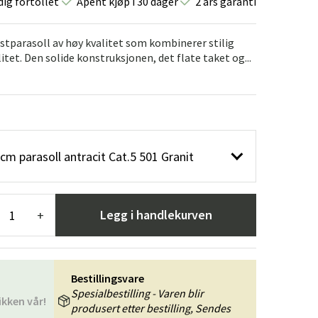
dig fortollet
Åpent kjøp i 30 dager
2 års garanti
er
Hageredskaper
Gangmøbler
redning
stparasoll av høy kvalitet som kombinerer stilig
tet. Den solide konstruksjonen, det flate taket og...
m parasoll antracit Cat.5 501 Granit
Legg i handlekurven
+
Bestillingsvare
Spesialbestilling - Varen blir
ikken vår!
produsert etter bestilling, Sendes