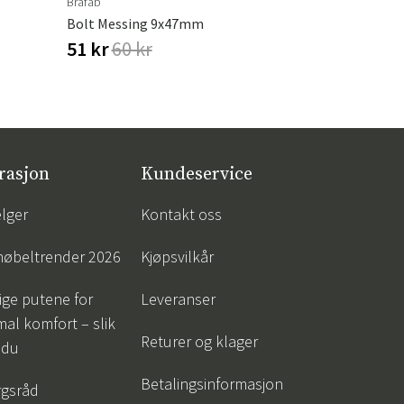
Brafab
Platinum Aero
Bolt Messing 9x47mm
Møbeltrekk 
51 kr
60 kr
1 900 kr
rasjon
Kundeservice
lger
Kontakt oss
øbeltrender 2026
Kjøpsvilkår
tige putene for
Leveranser
al komfort – slik
Returer og klager
 du
Betalingsinformasjon
gsråd