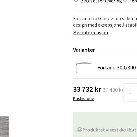
Betal etter levering
Fer
Hengestoler
Baderomstepp
Vedlikeholdsprodukter
Småoppbevaring
Baderomsinn
Fortano fra Glatz er en sidema
design med eksepsjonell stabili
Mer informasjon
Varianter
Fortano 300x300 c
33 732 kr
37 480 kr
-
Prishistorie
Produktet vises ikke i but