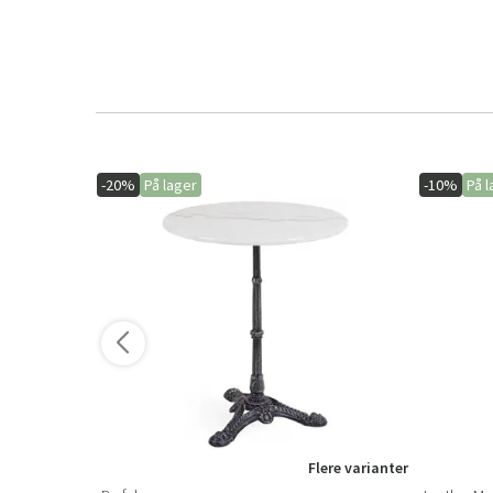
-20%
På lager
-10%
På l
Flere varianter