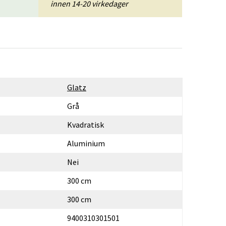
innen 14-20 virkedager
Glatz
Grå
Kvadratisk
Aluminium
Nei
300 cm
300 cm
9400310301501