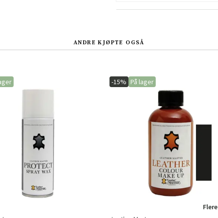
Sverige
Danmark
Norge
Suomi
ANDRE KJØPTE OGSÅ
ager
-15%
På lager
Flere