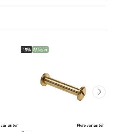
-15%
På lager
-20%
På lage
 varianter
Flere varianter