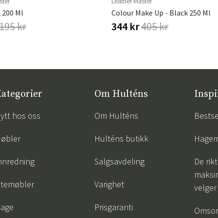
ster
Leather Master
 200 Ml
Colour Make Up - Black 250 Ml
195 kr
344 kr
405 kr
ategorier
Om Hulténs
Inspi
ytt hos oss
Om Hulténs
Bestse
øbler
Hulténs butikk
Hagem
nnredning
Salgsavdeling
De rik
maksim
temøbler
Varighet
velger
age
Prisgaranti
Omsor