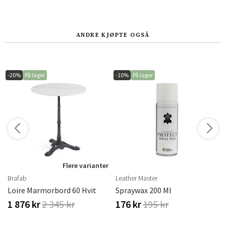
ANDRE KJØPTE OGSÅ
-20%
På lager
-10%
På lager
r
Flere varianter
Brafab
Leather Master
Loire Marmorbord 60 Hvit
Spraywax 200 Ml
1 876 kr
2 345 kr
176 kr
195 kr