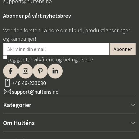
support@hultens.no
Abonner på vårt nyhetsbrev
Vær den første til å høre om tilbud, produktlanseringer
og kampanjer!
Jeg godtar
vilkårene og betingelsene
+46 46-233090
support@hultens.no
Kategorier
Nytt hos oss
Om Hulténs
Møbler
Om Hulténs