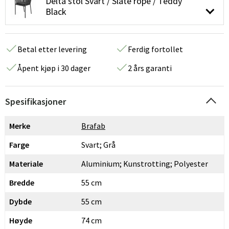
Delta stol Svart / Slate rope / Teddy
Black
Betal etter levering
Ferdig fortollet
Åpent kjøp i 30 dager
2 års garanti
Spesifikasjoner
Merke
Brafab
Farge
Svart; Grå
Materiale
Aluminium; Kunstrotting; Polyester
Bredde
55 cm
Dybde
55 cm
Høyde
74 cm