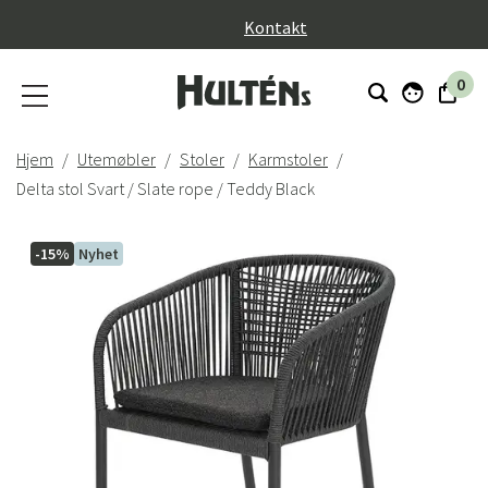
}
Kontakt
0
Hjem
Utemøbler
Stoler
Karmstoler
Delta stol Svart / Slate rope / Teddy Black
-15%
Nyhet