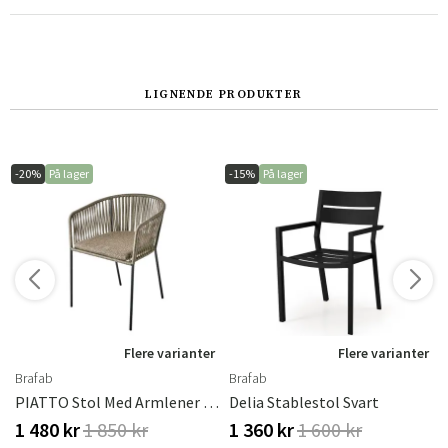
Norge
Suomi
LIGNENDE PRODUKTER
-20%
På lager
-15%
På lager
r
Flere varianter
Flere varianter
Brafab
Brafab
ty Green
PIATTO Stol Med Armlener - Raw Peanut / Black
Delia Stablestol Svart
1 480 kr
1 850 kr
1 360 kr
1 600 kr