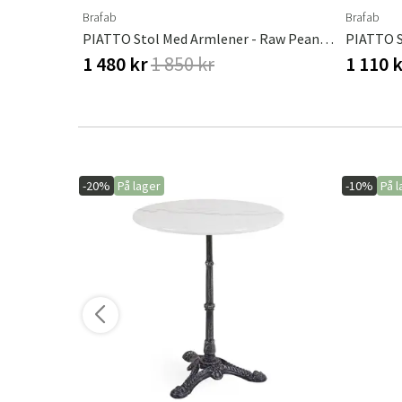
Brafab
Brafab
PIATTO Stol Med Armlener - Raw Peanut / Black
1 480 kr
1 850 kr
1 110 
-20%
På lager
-10%
På l