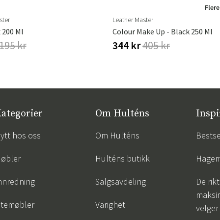
Flere
ster
Leather Master
 200 Ml
Colour Make Up - Black 250 Ml
195 kr
344 kr
405 kr
ategorier
Om Hulténs
Inspi
ytt hos oss
Om Hulténs
Bestse
øbler
Hulténs butikk
Hagem
nnredning
Salgsavdeling
De rik
maksim
temøbler
Varighet
velger