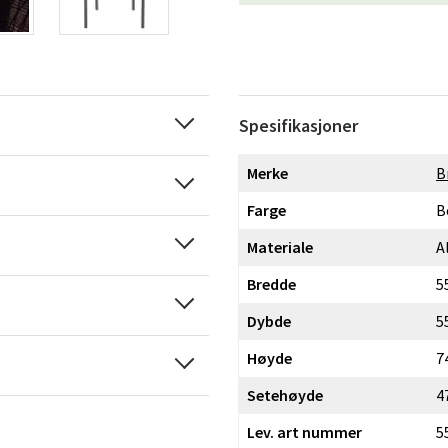
Spesifikasjoner
Merke
B
Farge
B
Materiale
A
Bredde
5
Dybde
5
Høyde
7
Setehøyde
4
Lev. art nummer
5