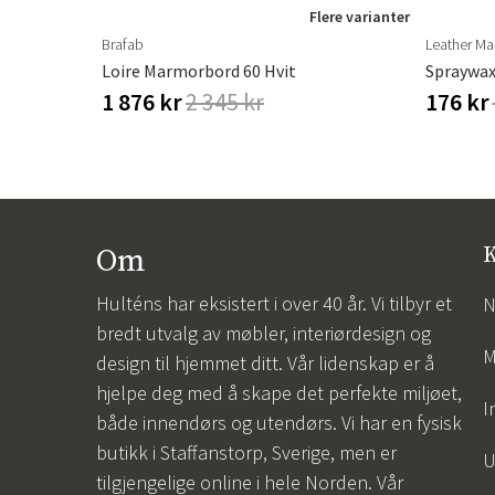
Flere varianter
Brafab
Leather Ma
erproof
Loire Marmorbord 60 Hvit
Spraywax
1 876 kr
2 345 kr
176 kr
Om
K
Hulténs har eksistert i over 40 år. Vi tilbyr et
N
bredt utvalg av møbler, interiørdesign og
M
design til hjemmet ditt. Vår lidenskap er å
hjelpe deg med å skape det perfekte miljøet,
I
både innendørs og utendørs. Vi har en fysisk
butikk i Staffanstorp, Sverige, men er
U
tilgjengelige online i hele Norden. Vår