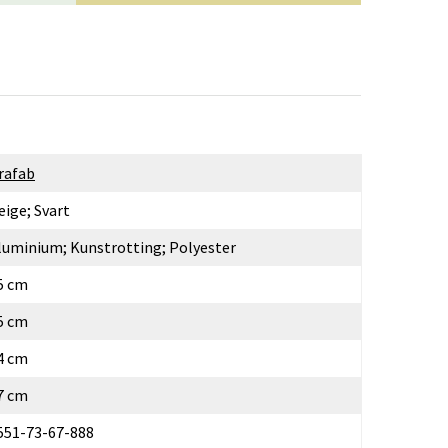
rafab
eige; Svart
luminium; Kunstrotting; Polyester
5 cm
5 cm
4 cm
7 cm
551-73-67-888