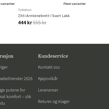
 varianter
Flere varianter
Torkelson
Leather Maste
Zitti Armlenebrett I Svart Lakk
Kompositt 
444 kr
555 kr
477 kr
53
rasjon
Kundeservice
lger
Kontakt oss
øbeltrender 2026
Kjøpsvilkår
tige putene for
Leveranser
al komfort – slik
Returer og klager
 du