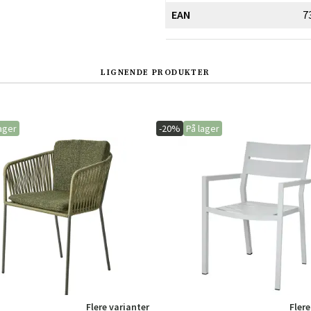
EAN
7
LIGNENDE PRODUKTER
ager
-20%
På lager
Sverige
Danmark
Norge
Suomi
Flere varianter
Flere