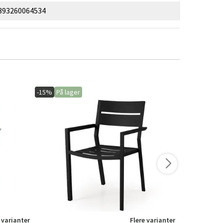
393260064534
-15%
På lager
-15%
På lage
 varianter
Flere varianter