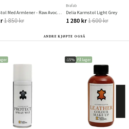
Brafab
PIATTO Stol Med Armlener - Raw Avocado/Nordic Green
Delia Karmstol Light Grey
kr
1 850 kr
1 280 kr
1 600 kr
ANDRE KJØPTE OGSÅ
ager
-15%
På lager