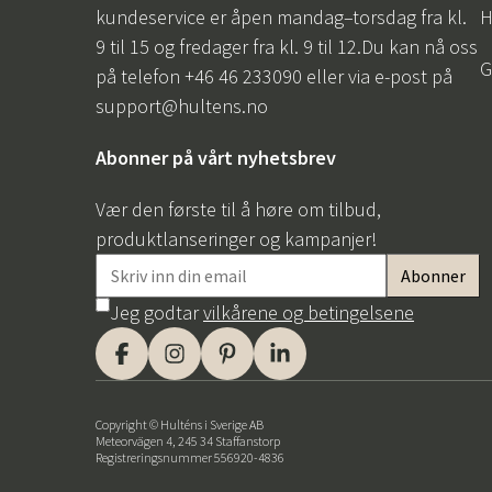
kundeservice er åpen mandag–torsdag fra kl.
H
9 til 15 og fredager fra kl. 9 til 12.Du kan nå oss
G
på telefon +46 46 233090 eller via e-post på
support@hultens.no
Abonner på vårt nyhetsbrev
Vær den første til å høre om tilbud,
produktlanseringer og kampanjer!
Jeg godtar
vilkårene og betingelsene
Copyright © Hulténs i Sverige AB
Meteorvägen 4, 245 34 Staffanstorp
Registreringsnummer 556920-4836