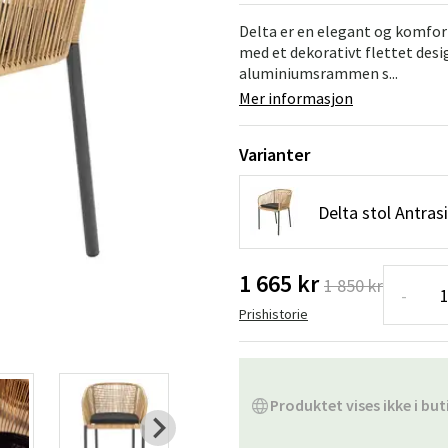
Hengestoler
Baderomstepp
Delta er en elegant og komfo
med et dekorativt flettet desig
Vedlikeholdsprodukter
Småoppbevaring
Baderomsinn
aluminiumsrammen s...
Mer informasjon
Varianter
Delta stol Antras
1 665 kr
1 850 kr
-
Prishistorie
Produktet vises ikke i but