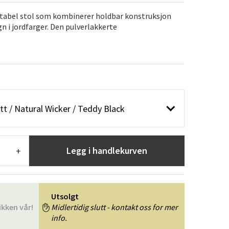
er
Hageredskaper
Gangmøbler
rtabel stol som kombinerer holdbar konstruksjon
n i jordfarger. Den pulverlakkerte
redning
itt / Natural Wicker / Teddy Black
Legg i handlekurven
+
Utsolgt
ikken vår!
Midlertidig slutt - kontakt oss for mer
info.