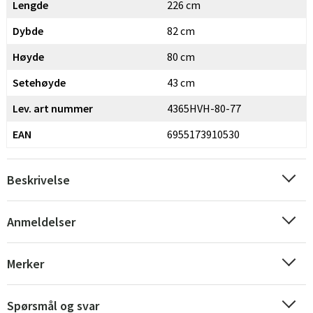
Lengde
226 cm
Dybde
82 cm
Sverige
Danmark
Høyde
80 cm
Norge
Suomi
Setehøyde
43 cm
Lev. art nummer
4365HVH-80-77
EAN
6955173910530
Beskrivelse
Anmeldelser
Merker
Spørsmål og svar