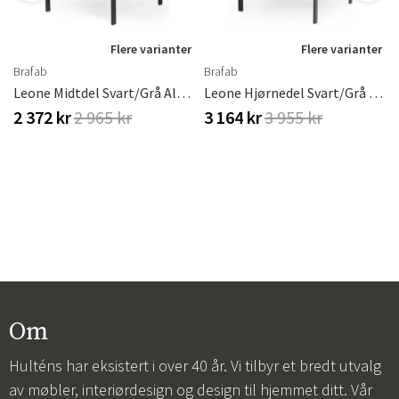
r
Flere varianter
Flere varianter
Brafab
Brafab
Leone Midtdel Svart/grå Aluminium Brafab
Leone Hjørnedel Svart/Grå Aluminium
2 372 kr
2 965 kr
3 164 kr
3 955 kr
Om
Hulténs har eksistert i over 40 år. Vi tilbyr et bredt utvalg
av møbler, interiørdesign og design til hjemmet ditt. Vår