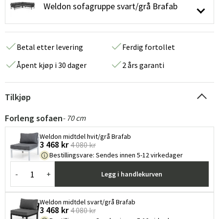
Weldon sofagruppe svart/grå Brafab
Betal etter levering
Ferdig fortollet
Åpent kjøp i 30 dager
2 års garanti
Tilkjøp
Forleng sofaen
- 70 cm
Weldon midtdel hvit/grå Brafab
3 468 kr
4 080 kr
Bestillingsvare
:
Sendes innen 5-12 virkedager
-
+
Legg i handlekurven
Weldon midtdel svart/grå Brafab
3 468 kr
4 080 kr