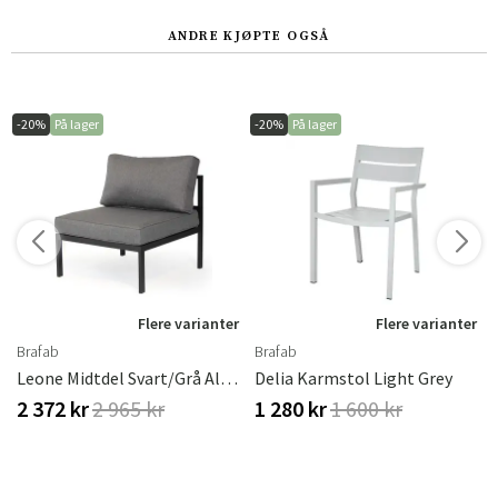
ANDRE KJØPTE OGSÅ
-20%
På lager
-20%
På lager
Flere varianter
Flere varianter
Brafab
Brafab
Leone Midtdel Svart/grå Aluminium Brafab
Delia Karmstol Light Grey
2 372 kr
2 965 kr
1 280 kr
1 600 kr