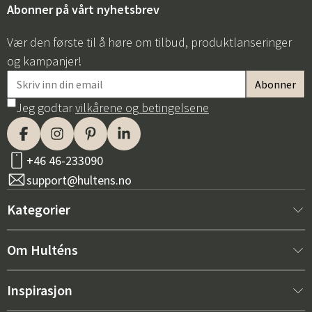
Abonner på vårt nyhetsbrev
Vær den første til å høre om tilbud, produktlanseringer
og kampanjer!
Jeg godtar
vilkårene og betingelsene
+46 46-233090
support@hultens.no
Kategorier
Nytt hos oss
Om Hulténs
Møbler
Om Hulténs
Inspirasjon
Innredning