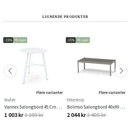
LIGNENDE PRODUKTER
-15%
På lager
-15%
På lager
r
Flere varianter
Flere varianter
Brafab
Hillerstorp
Vannes Salongbord 45 Cm Hvit Brafab
Bolmsö Salongbord 40x90 Cm Sand
1 003 kr
1 180 kr
2 044 kr
2 405 kr