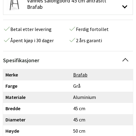
Vannes salongbord 45 cm antrasitt
Brafab
Betal etter levering
Ferdig fortollet
Åpent kjøp i 30 dager
2 års garanti
Spesifikasjoner
Merke
Brafab
Farge
Grå
Materiale
Aluminium
Bredde
45 cm
Diameter
45 cm
Høyde
50 cm