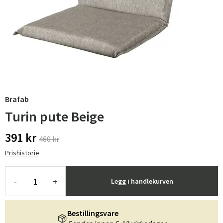
Brafab
Turin pute Beige
391 kr
460 kr
Prishistorie
-
+
Legg i handlekurven
Bestillingsvare