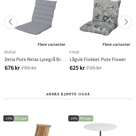
r
Flere varianter
Flere varianter
Brafab
Fritab
Delia Pute Relax Lysegrå Brafab
Lågvik Flokket Pute Flower
676 kr
795 kr
625 kr
735 kr
ANDRE KJØPTE OGSÅ
-15%
På lager
-20%
På lager