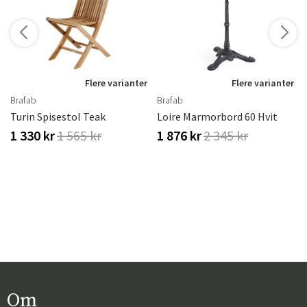
r
Flere varianter
Flere varianter
Brafab
Brafab
 Ml
Turin Spisestol Teak
Loire Marmorbord 60 Hvit
1 330 kr
1 565 kr
1 876 kr
2 345 kr
Om