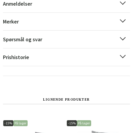
Anmeldelser
Merker
Spørsmål og svar
Prishistorie
Sverige
Danmark
LIGNENDE PRODUKTER
Norge
Suomi
-15%
På lager
-15%
På lager