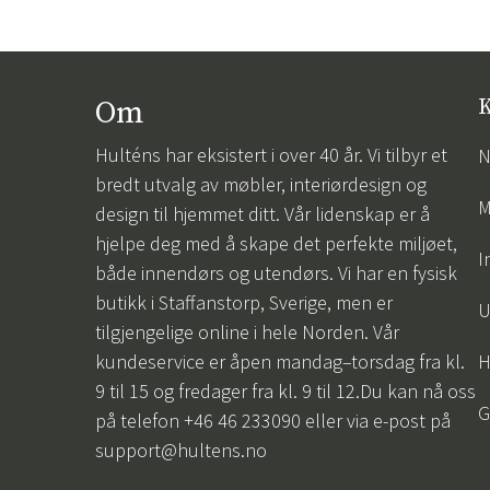
Om
K
Hulténs har eksistert i over 40 år. Vi tilbyr et
N
bredt utvalg av møbler, interiørdesign og
M
design til hjemmet ditt. Vår lidenskap er å
hjelpe deg med å skape det perfekte miljøet,
I
både innendørs og utendørs. Vi har en fysisk
butikk i Staffanstorp, Sverige, men er
U
tilgjengelige online i hele Norden. Vår
kundeservice er åpen mandag–torsdag fra kl.
H
9 til 15 og fredager fra kl. 9 til 12.Du kan nå oss
G
på telefon +46 46 233090 eller via e-post på
support@hultens.no