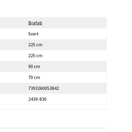
Brafab
Svart
225 cm
225 cm
90 cm
70 cm
7393260053842
2439-830