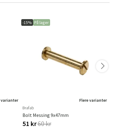
-15%
På lager
-20%
På lage
 varianter
Flere varianter
Brafab
Platinum Aero
Bolt Messing 9x47mm
Møbeltrekk 
51 kr
60 kr
1 900 kr