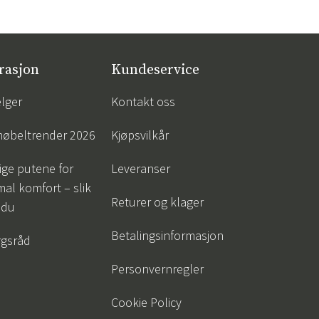
rasjon
Kundeservice
lger
Kontakt oss
øbeltrender 2026
Kjøpsvilkår
tige putene for
Leveranser
al komfort – slik
Returer og klager
 du
Betalingsinformasjon
gsråd
Personvernregler
Cookie Policy