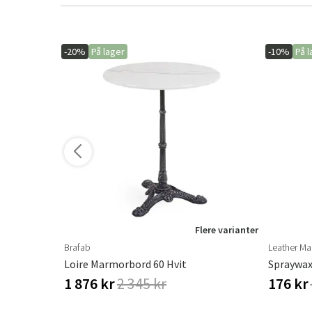
-20%
På lager
-10%
På l
ere varianter
Flere varianter
Brafab
Leather Ma
Loire Marmorbord 60 Hvit
Spraywax
1 876 kr
2 345 kr
176 kr