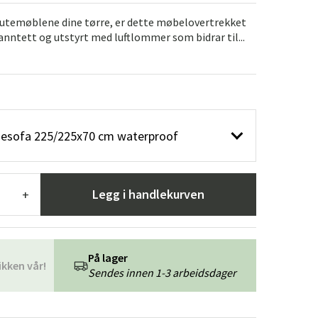
er
Hageredskaper
Gangmøbler
e utemøblene dine tørre, er dette møbelovertrekket
vanntett og utstyrt med luftlommer som bidrar til...
redning
nesofa 225/225x70 cm waterproof
Legg i handlekurven
+
På lager
ikken vår!
Sendes innen 1-3 arbeidsdager