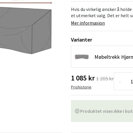
Hengestoler
Baderomstepp
Hvis du virkelig ønsker å hold
et utmerket valg. Det er helt 
Vedlikeholdsprodukter
Småoppbevaring
Baderomsinn
Mer informasjon
Varianter
Møbeltrekk Hjør
1 085 kr
1 205 kr
-
Prishistorie
Produktet vises ikke i but