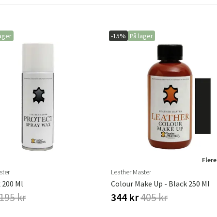
ager
-15%
På lager
Flere
ster
Leather Master
 200 Ml
Colour Make Up - Black 250 Ml
195 kr
344 kr
405 kr