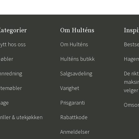
ategorier
Om Hulténs
Inspi
ytt hos oss
Om Hulténs
Bestse
øbler
Hulténs butikk
Hagem
nnredning
Salgsavdeling
De rik
maksim
temøbler
Varighet
velger
age
Prisgaranti
Omsor
riller & utekjøkken
Rabattkode
Anmeldelser