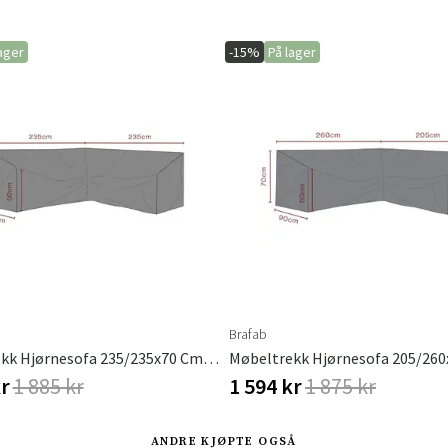
ager
-15%
På lager
Sverige
Danmark
Norge
Suomi
Brafab
Møbeltrekk Hjørnesofa 235/235x70 Cm Premium
kr
1 885 kr
1 594 kr
1 875 kr
ANDRE KJØPTE OGSÅ