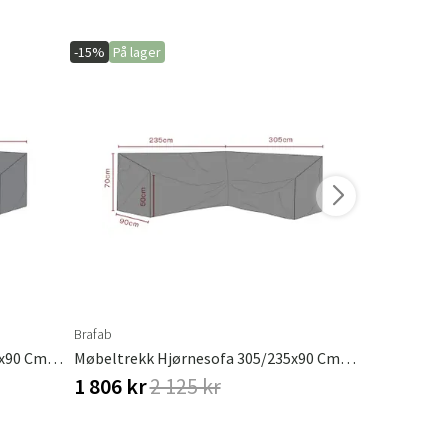
-15%
På lager
-15%
På lage
Brafab
Brafab
Møbeltrekk Hjørnesofa 205/260x90 Cm Premium
Møbeltrekk Hjørnesofa 305/235x90 Cm Premium
1 806 kr
2 125 kr
1 806 kr