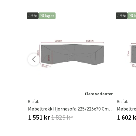
-15%
På lager
-15%
På l
Flere varianter
Brafab
Brafab
Møbelovertrekk Loungeplattform 255x255x90xH30/45/70
Møbeltrekk Hjørnesofa 225/225x70 Cm Premium
1 551 kr
1 825 kr
1 602 