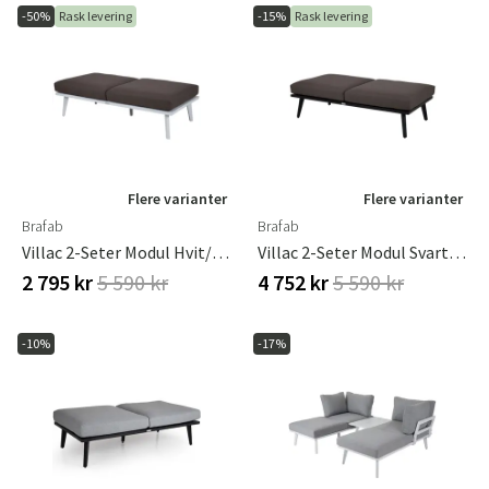
-50%
Rask levering
-15%
Rask levering
Flere varianter
Flere varianter
Brafab
Brafab
Villac 2-Seter Modul Hvit/brun Brafab
Villac 2-Seter Modul Svart/brun Brafab
2 795 kr
5 590 kr
4 752 kr
5 590 kr
-10%
-17%