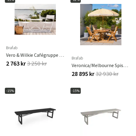
Brafab
Vero & Wilkie Cafégruppe Brafab
Brafab
2 763 kr
3 250 kr
Veronica/Melbourne Spisegruppe
28 895 kr
32 930 kr
-15%
-15%