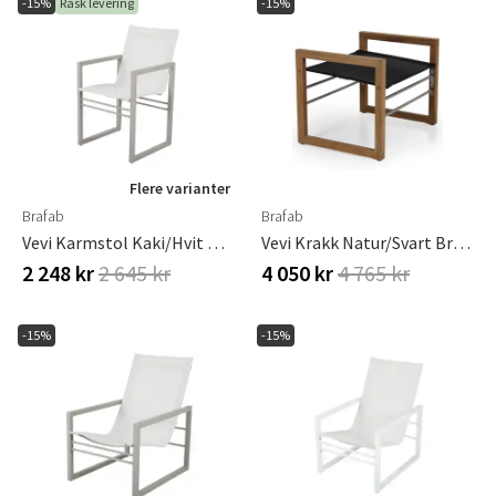
-15%
Rask levering
-15%
Flere varianter
Brafab
Brafab
Vevi Karmstol Kaki/hvit Brafab
Vevi Krakk Natur/svart Brafab
2 248 kr
2 645 kr
4 050 kr
4 765 kr
-15%
-15%