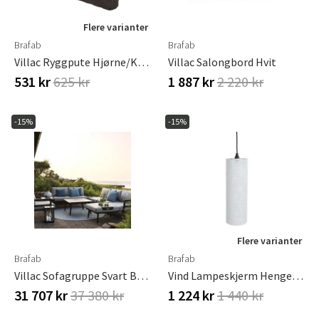
Flere varianter
Brafab
Brafab
Villac Ryggpute Hjørne/kort Brun Brafab
Villac Salongbord Hvit
531 kr
625 kr
1 887 kr
2 220 kr
-15%
-15%
Flere varianter
Brafab
Brafab
Villac Sofagruppe Svart Brafab
Vind Lampeskjerm Hengende Hvit Brafab
31 707 kr
37 380 kr
1 224 kr
1 440 kr