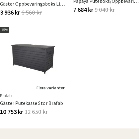
Papaya Puteboks/oppbevaringsboks Brafab
Gäster Oppbevaringsboks Liten Antrasitt
7 684 kr
9 040 kr
3 936 kr
6 560 kr
-15%
Flere varianter
Brafab
Gäster Putekasse Stor Brafab
10 753 kr
12 650 kr