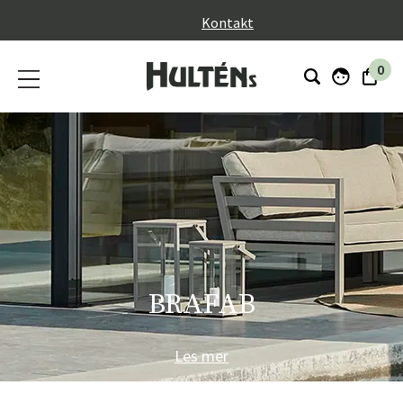
}
Kontakt
0
BRAFAB
Les mer