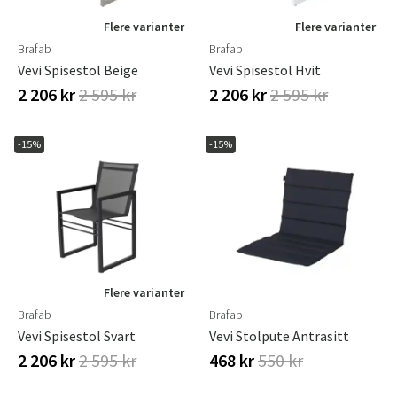
Flere varianter
Flere varianter
Brafab
Brafab
Vevi Spisestol Beige
Vevi Spisestol Hvit
2 206 kr
2 595 kr
2 206 kr
2 595 kr
-15%
-15%
Flere varianter
Brafab
Brafab
Vevi Spisestol Svart
Vevi Stolpute Antrasitt
2 206 kr
2 595 kr
468 kr
550 kr