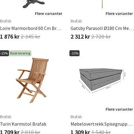
Flere varianter
Flere varianter
Brafab
Brafab
Loire Marmorbord 60 Cm Brafab
Gatsby Parasoll Ø180 Cm Med Grå Striper
1 876 kr
2 345 kr
2 312 kr
2 720 kr
-15%
Rask levering
-15%
Flere varianter
Brafab
Brafab
Turin Karmstol Brafab
Møbelovertrekk Spisegruppe 245x155 Cm Waterproof
1 709 kr
2 010 kr
1 309 kr
1 540 kr