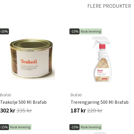
FLERE PRODUKTER
-10%
-15%
Rask levering
Brafab
Brafab
Teakolje 500 Ml Brafab
Trerengjøring 500 Ml Brafab
302 kr
335 kr
187 kr
220 kr
-15%
Rask levering
-15%
Rask levering