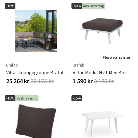
-16%
-50%
Rask levering
Flere varianter
Brafab
Brafab
Villac Loungegruppe Brafab
Villac Modul Hvit Med Brun Pute Brafab
25 264 kr
30 175 kr
1 590 kr
3 180 kr
-15%
Rask levering
-15%