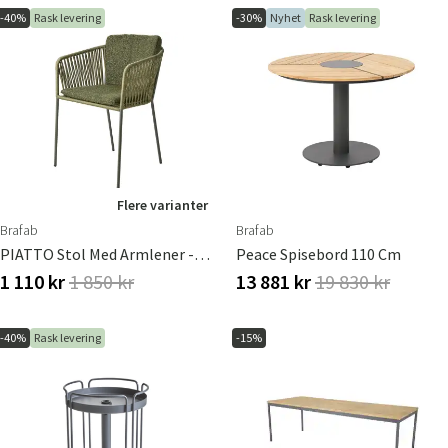
-40%
Rask levering
-30%
Nyhet
Rask levering
Flere varianter
Brafab
Brafab
PIATTO Stol Med Armlener - Raw Avocado/Nordic Green
Peace Spisebord 110 Cm
1 110 kr
1 850 kr
13 881 kr
19 830 kr
-40%
Rask levering
-15%