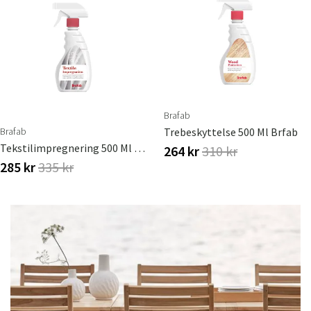
Sverige
Danmark
Norge
Suomi
Brafab
Brafab
Trebeskyttelse 500 Ml Brfab
Tekstilimpregnering 500 Ml Brafab
264 kr
310 kr
285 kr
335 kr