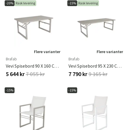
-20%
Rask levering
-15%
Rask levering
Flere varianter
Flere varianter
Brafab
Brafab
Vevi Spisebord 90 X 160 Cm Kaki Brafab
Vevi Spisebord 95 X 230 Cm Kaki Brafab
5 644 kr
7 055 kr
7 790 kr
9 165 kr
-15%
-15%