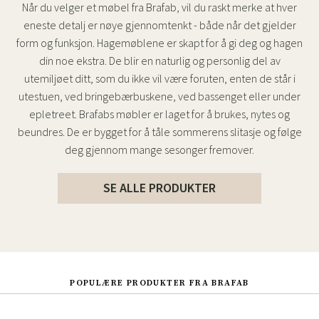
Når du velger et møbel fra Brafab, vil du raskt merke at hver
eneste detalj er nøye gjennomtenkt - både når det gjelder
form og funksjon. Hagemøblene er skapt for å gi deg og hagen
din noe ekstra. De blir en naturlig og personlig del av
utemiljøet ditt, som du ikke vil være foruten, enten de står i
utestuen, ved bringebærbuskene, ved bassenget eller under
epletreet. Brafabs møbler er laget for å brukes, nytes og
beundres. De er bygget for å tåle sommerens slitasje og følge
deg gjennom mange sesonger fremover.
SE ALLE PRODUKTER
POPULÆRE PRODUKTER FRA BRAFAB