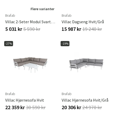
Flere varianter
Brafab
Brafab
Villac 2-Seter Modul Svart/grå Brafab
Villac Dagseng Hvit/grå
5 031 kr
5 590 kr
15 987 kr
19 240 kr
-27%
-19%
Brafab
Brafab
Villac Hjørnesofa Hvit
Villac Hjørnesofa Hvit/grå
22 359 kr
30 590 kr
20 306 kr
24 970 kr