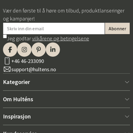
Vær den første til å høre om tilbud, produktlanseringer
og kampanjer!
Jeg godtar
vilkårene og betingelsene
+46 46-233090
support@hultens.no
Kategorier
Nytt hos oss
Om Hulténs
Møbler
Om Hulténs
Inspirasjon
Innredning
Hulténs butikk
Bestselger