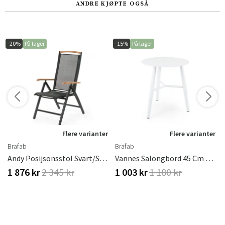
ANDRE KJØPTE OGSÅ
-20%
På lager
-15%
På lager
r
Flere varianter
Flere varianter
Brafab
Brafab
l
Andy Posijsonsstol Svart/Svart
Vannes Salongbord 45 Cm Hvit Brafab
1 876 kr
2 345 kr
1 003 kr
1 180 kr