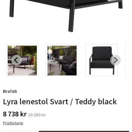
Brafab
Lyra lenestol Svart / Teddy black
8 738 kr
10 280 kr
Prishistorie