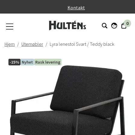
}
Kontakt
0
Hjem
Utemøbler
Lyra lenestol Svart / Teddy black
-15%
Nyhet
Rask levering