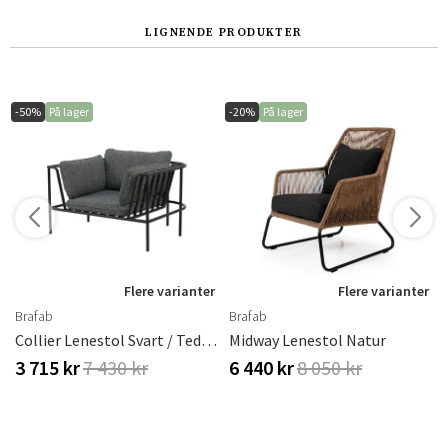
LIGNENDE PRODUKTER
-50%
På lager
-20%
På lager
r
Flere varianter
Flere varianter
Brafab
Brafab
Collier Lenestol Svart / Teddy Black
Midway Lenestol Natur
3 715 kr
7 430 kr
6 440 kr
8 050 kr