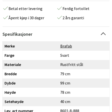
Betal etter levering
Ferdig fortollet
Åpent kjøp i 30 dager
2 års garanti
Spesifikasjoner
Merke
Brafab
Farge
Svart
Materiale
Rustfritt stål
Bredde
79 cm
Dybde
99 cm
Høyde
78 cm
Setehøyde
40 cm
Lev. art nummer
8601-8-888