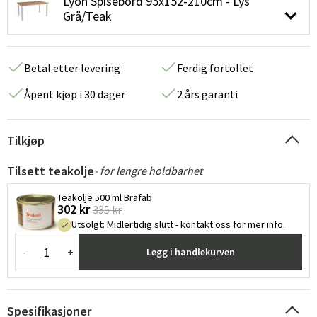
Lyon Spisebord 95x152-210cm - Lys
Grå/Teak
Betal etter levering
Ferdig fortollet
Åpent kjøp i 30 dager
2 års garanti
Tilkjøp
Tilsett teakolje
- for lengre holdbarhet
Teakolje 500 ml Brafab
302 kr
335 kr
Utsolgt
:
Midlertidig slutt - kontakt oss for mer info.
-
+
Legg i handlekurven
Spesifikasjoner