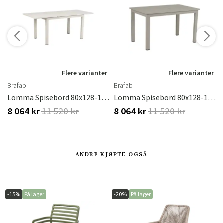
r
Flere varianter
Flere varianter
Brafab
Brafab
rdic Green
Lomma Spisebord 80x128-187 Cm Light Grey
Lomma Spisebord 80x128-187 Cm Khaki
8 064 kr
11 520 kr
8 064 kr
11 520 kr
ANDRE KJØPTE OGSÅ
-15%
På lager
-20%
På lager