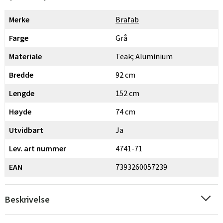
Merke
Brafab
Farge
Grå
Materiale
Teak; Aluminium
Bredde
92 cm
Lengde
152 cm
Høyde
74 cm
Utvidbart
Ja
Lev. art nummer
4741-71
EAN
7393260057239
Beskrivelse