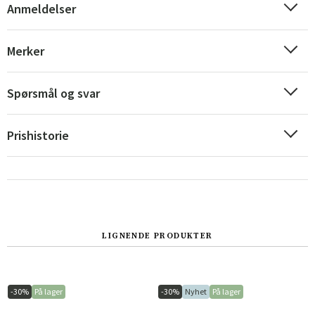
Anmeldelser
Merker
Sverige
Danmark
Norge
Suomi
Spørsmål og svar
Prishistorie
LIGNENDE PRODUKTER
-30%
På lager
-30%
Nyhet
På lager