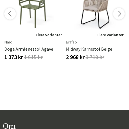
r
Flere varianter
Flere varianter
Nardi
Brafab
Doga Armlenestol Agave
Midway Karmstol Beige
1 373 kr
1 615 kr
2 968 kr
3 710 kr
Om