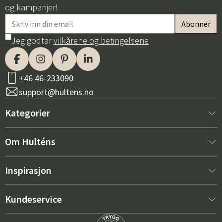
og kampanjer!
Jeg godtar
vilkårene og betingelsene
+46 46-233090
support@hultens.no
Kategorier
Nytt hos oss
Om Hulténs
Møbler
Om Hulténs
Inspirasjon
Innredning
Hulténs butikk
Bestselger
Kundeservice
Utemøbler
Salgsavdeling
Hagemøbeltrender 2026