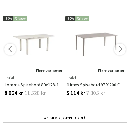
-30%
På lager
-30%
På lager
r
Flere varianter
Flere varianter
Brafab
Brafab
fab
Lomma Spisebord 80x128-187 Cm Light Grey
Nimes Spisebord 97 X 200 Cm Kaki Brafab
8 064 kr
11 520 kr
5 114 kr
7 305 kr
ANDRE KJØPTE OGSÅ