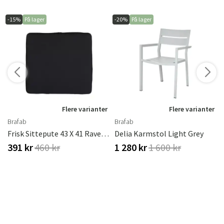
-15%
På lager
-20%
På lager
r
Flere varianter
Flere varianter
Brafab
Brafab
lco Blue
Frisk Sittepute 43 X 41 Raven Brafab
Delia Karmstol Light Grey
391 kr
460 kr
1 280 kr
1 600 kr