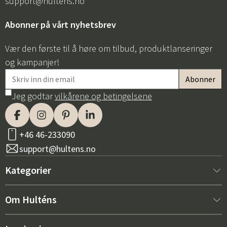
support@hultens.no
Abonner på vårt nyhetsbrev
Vær den første til å høre om tilbud, produktlanseringer
og kampanjer!
Jeg godtar
vilkårene og betingelsene
+46 46-233090
support@hultens.no
Kategorier
Nytt hos oss
Om Hulténs
Møbler
Om Hulténs