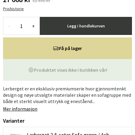
32 550 kr
Prishistorie
-
+
Legg i handlekurven
Få på lager
Produktet vises ikke i butikken vår!
Lerberget er en eksklusiv premiumserie hvor gjennomtenkt
design og nøye utvalgte materialer skaper en sofagruppe med
både et sterkt visuelt uttrykk og eneståend...
Mer informasjon
Varianter
Lerberget 2,5-seter Sofa grønn / Ash