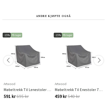
ANDRE KJØPTE OGSÅ
-15%
På lager
-15%
På lager
Artwood
Artwood
Møbeltrekk Til Lenestoler 83 X 93 Cm Artwood
Møbeltrekk Til Enestoler 72 X 83 Cm Artwood
591 kr
695 kr
459 kr
540 kr