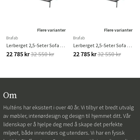
Flere varianter
Flere varianter
Brafab
Brafab
Lerberget 2,5-Seter Sofa Antrasitt/Ash Brafab
Lerberget 2,5-Seter Sofa Antrasitt/Ash Brafab
22 785 kr
32 550 kr
22 785 kr
32 550 kr
Om
Hulténs har eksistert i over 40 år. Vi tilbyr et bredt utvalg
av møbler, interiørdesign og design til hjemmet ditt. Vår
lidenskap er å hjelpe deg med å skape det perfekte
miljøet, både innendørs og utendørs. Vi har en fysisk