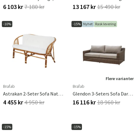
6 103 kr
7 180 kr
13 167 kr
15 490 kr
-10%
-15%
Nyhet
Rask levering
Flere varianter
Brafab
Brafab
Astrakan 2-Seter Sofa Natur/hvit Brafab
Glendon 3-Seters Sofa Dark Brown / Soft Moose
4 455 kr
4 950 kr
16 116 kr
18 960 kr
-15%
-15%