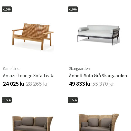
-15%
-10%
Cane-Line
Skargaarden
Amaze Lounge Sofa Teak
Anholt Sofa Grå Skargaarden
24 025 kr
28 265 kr
49 833 kr
55 370 kr
-15%
-15%