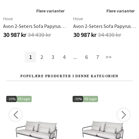
Flere varianter
Flere varianter
Houe
Houe
Avon 2-Seters Sofa Papyrus/Black
Avon 2-Seters Sofa Papyrus/White
30 987 kr
34 430 kr
30 987 kr
34 430 kr
1
2
3
4
...
6
7
>>
POPULÆRE PRODUKTER I DENNE KATEGORIEN
-30%
På lager
-30%
På lager