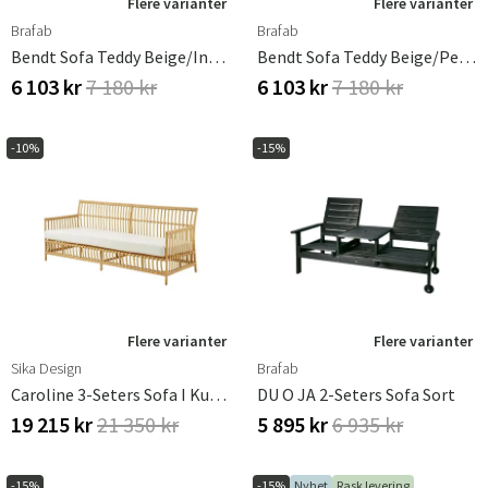
Flere varianter
Flere varianter
Brafab
Brafab
Bendt Sofa Teddy Beige/Indigo Blue
Bendt Sofa Teddy Beige/Peach
6 103 kr
7 180 kr
6 103 kr
7 180 kr
-10%
-15%
Flere varianter
Flere varianter
Sika Design
Brafab
Caroline 3-Seters Sofa I Kunstrotting I Naturfarge
DU O JA 2-Seters Sofa Sort
19 215 kr
21 350 kr
5 895 kr
6 935 kr
-15%
-15%
Nyhet
Rask levering