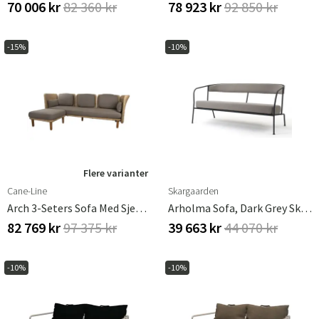
70 006 kr
82 360 kr
78 923 kr
92 850 kr
Sverige
Danmark
Norge
Suomi
-15%
-10%
Flere varianter
Cane-Line
Skargaarden
Arch 3-Seters Sofa Med Sjeselong
Arholma Sofa, Dark Grey Skargaarden
82 769 kr
97 375 kr
39 663 kr
44 070 kr
-10%
-10%