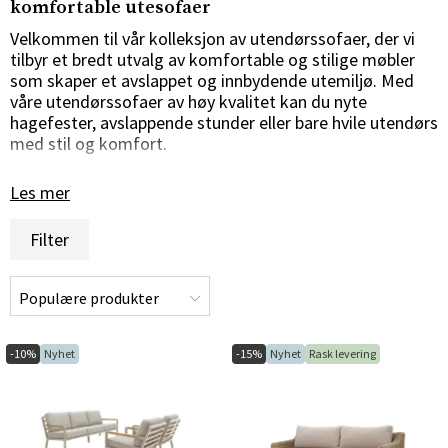
komfortable utesofaer
Velkommen til vår kolleksjon av utendørssofaer, der vi
tilbyr et bredt utvalg av komfortable og stilige møbler
som skaper et avslappet og innbydende utemiljø. Med
våre utendørssofaer av høy kvalitet kan du nyte
hagefester, avslappende stunder eller bare hvile utendørs
med stil og komfort.
Stilig design for alle utemiljøer
Les mer
Utendørssofaene våre er nøye utvalgt for å tilby en
Filter
harmonisk kombinasjon av stil og funksjonalitet. Enten
du foretrekker moderne minimalisme, rustikk sjarm eller
klassisk eleganse, har vi utesofaer som passer din smak
og din utendørsinnredning. Med sitt slående design og
sine komfortable puter er sofaene våre det perfekte
stedet for avslapning og sosialt samvær under åpen
-10%
Nyhet
-15%
Nyhet
Rask levering
himmel.
Materialer av høy kvalitet for langvarig bruk