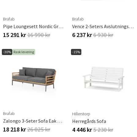
Brafab
Brafab
Pipe Loungesett Nordic Green/Barcley
Vence 2-Seters Avslutningsdel Venstre Hvit/grå
15 291 kr
16 990 kr
6 237 kr
6 930 kr
-30%
Rask levering
-15%
Brafab
Hillerstorp
Zalongo 3-Seter Sofa Eak Brafab
Herregårds Sofa
18 218 kr
26 025 kr
4 446 kr
5 230 kr