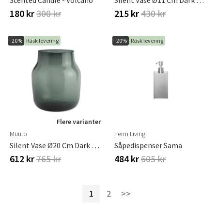
Scented Candle - Volcano
Silent Vase Ø11 Cm Dark Green
180 kr
300 kr
215 kr
430 kr
-20%
Rask levering
-20%
Rask levering
Flere varianter
Muuto
Ferm Living
Silent Vase Ø20 Cm Dark Green
Såpedispenser Sama
612 kr
765 kr
484 kr
605 kr
1
2
>>