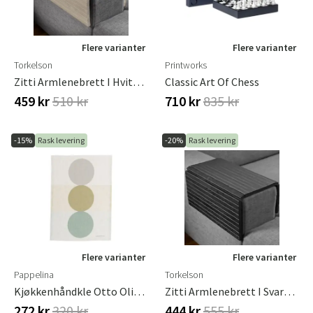
Flere varianter
Flere varianter
Torkelson
Printworks
Zitti Armlenebrett I Hvitoljet Eik
Classic Art Of Chess
459 kr
510 kr
710 kr
835 kr
-15%
Rask levering
-20%
Rask levering
Flere varianter
Flere varianter
Pappelina
Torkelson
Kjøkkenhåndkle Otto Olive 46x66 Cm
Zitti Armlenebrett I Svart Lakk
272 kr
320 kr
444 kr
555 kr