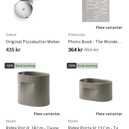
Flere varianter
Weber
Printworks
Original Pizzakutter Weber
Photo Book - The Wonder Years
435 kr
364 kr
455 kr
-50%
Rask levering
-50%
Rask levering
Flere varianter
Flere varianter
Muuto
Muuto
Ridge Pot H: 24 Cm - Taupe
Ridge Potte H: 13 Cm - Taupe