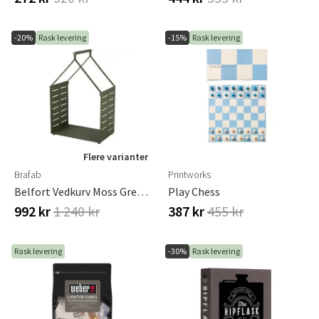
-20%
Rask levering
-15%
Rask levering
Flere varianter
Brafab
Printworks
Belfort Vedkurv Moss Green Brafab
Play Chess
992 kr
1 240 kr
387 kr
455 kr
Rask levering
-30%
Rask levering