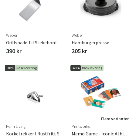
Sverige
Danmark
Norge
Suomi
Weber
Weber
Grillspade Til Stekebord
Hamburgerpresse
390 kr
205 kr
-30%
Rask levering
-40%
Rask levering
Flere varianter
Ferm Living
Printworks
Korketrekker I Rustfritt Stål Orevo
Memo Game - Iconic Athletes