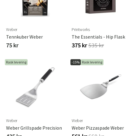
Weber
Printworks
Tennkuber Weber
The Essentials - Hip Flask
75 kr
375 kr
535 kr
Rask levering
-15%
Rask levering
Weber
Weber
Weber Grillspade Precision
Weber Pizzaspade Weber