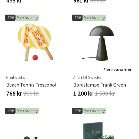
435 kr
561 kr
660 kr
-20%
Rask levering
-20%
Rask levering
Flere varianter
Printworks
Affari Of Sweden
Beach Tennis Frescobol
Bordslampe Frank Green
768 kr
960 kr
1 200 kr
1 500 kr
-40%
Rask levering
-20%
Rask levering