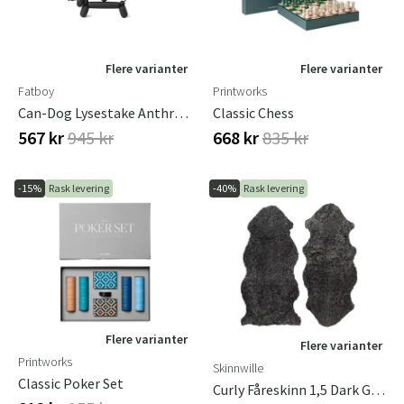
Flere varianter
Flere varianter
Fatboy
Printworks
Can-Dog Lysestake Anthracite
Classic Chess
567 kr
945 kr
668 kr
835 kr
-15%
Rask levering
-40%
Rask levering
Flere varianter
Flere varianter
Printworks
Skinnwille
Classic Poker Set
Curly Fåreskinn 1,5 Dark Grey