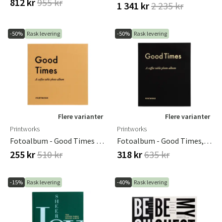
812 kr
955 kr
1 341 kr
2 235 kr
-50%
Rask levering
-50%
Rask levering
Flere varianter
Flere varianter
Printworks
Printworks
Fotoalbum - Good Times (S)
Fotoalbum - Good Times, Black (L)
255 kr
510 kr
318 kr
635 kr
-15%
Rask levering
-40%
Rask levering