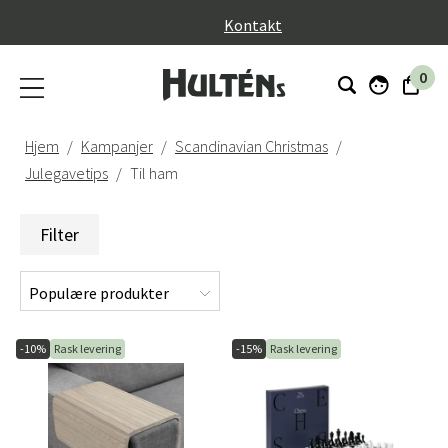
}
Kontakt
0
Hjem
Kampanjer
Scandinavian Christmas
Julegavetips
Til ham
Filter
-10%
Rask levering
-15%
Rask levering