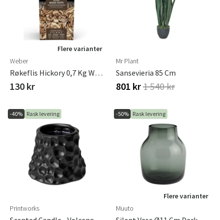
Flere varianter
Weber
Mr Plant
Røkeflis Hickory 0,7 Kg Weber
Sansevieria 85 Cm
130 kr
801 kr
1 540 kr
-40%
Rask levering
-50%
Rask levering
Flere varianter
Printworks
Muuto