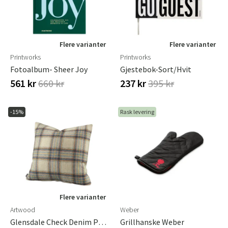
Flere varianter
Flere varianter
Printworks
Printworks
Fotoalbum- Sheer Joy
Gjestebok-Sort/Hvit
561 kr
660 kr
237 kr
395 kr
-15%
Rask levering
Flere varianter
Artwood
Weber
Glensdale Check Denim Putetrekk 50x50 Cm
Grillhanske Weber