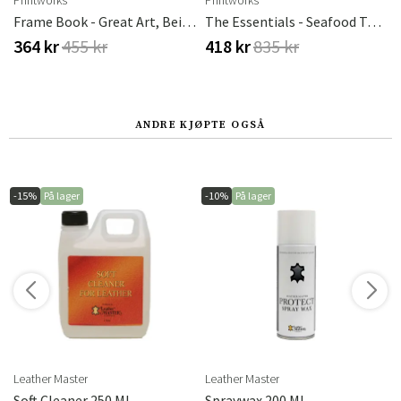
Printworks
Printworks
Frame Book - Great Art, Beige
The Essentials - Seafood Tools
364 kr
455 kr
418 kr
835 kr
ANDRE KJØPTE OGSÅ
-15%
På lager
-10%
På lager
Leather Master
Leather Master
75 X 78 Cm
Soft Cleaner 250 Ml
Spraywax 200 Ml