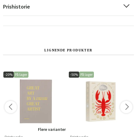
Prishistorie
LIGNENDE PRODUKTER
Sverige
Danmark
-20%
På lager
-50%
På lager
Norge
Suomi
Flere varianter