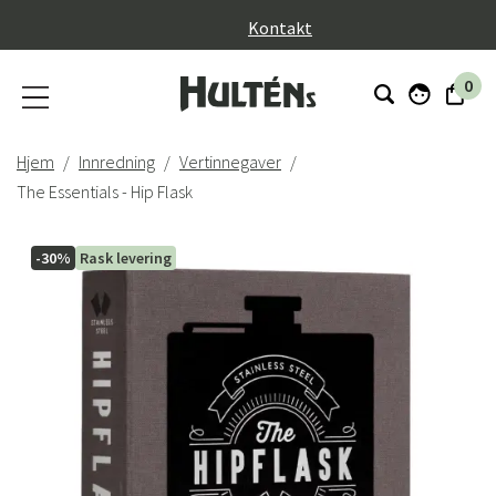
}
Kontakt
0
Hjem
Innredning
Vertinnegaver
The Essentials - Hip Flask
-30%
Rask levering