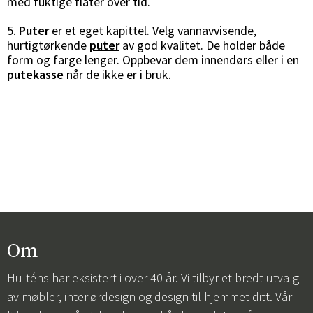
med fuktige flater over tid.
5.
Puter
er et eget kapittel. Velg vannavvisende,
hurtigtørkende
puter
av god kvalitet. De holder både
form og farge lenger. Oppbevar dem innendørs eller i en
putekasse
når de ikke er i bruk.
Om
Hulténs har eksistert i over 40 år. Vi tilbyr et bredt utvalg
av møbler, interiørdesign og design til hjemmet ditt. Vår