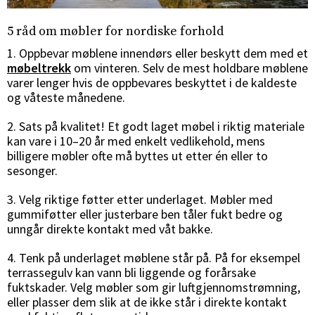
5 råd om møbler for nordiske forhold
1. Oppbevar møblene innendørs eller beskytt dem med et
møbeltrekk
om vinteren. Selv de mest holdbare møblene
varer lenger hvis de oppbevares beskyttet i de kaldeste
og våteste månedene.
2. Sats på kvalitet! Et godt laget møbel i riktig materiale
kan vare i 10–20 år med enkelt vedlikehold, mens
billigere møbler ofte må byttes ut etter én eller to
sesonger.
3. Velg riktige føtter etter underlaget. Møbler med
gummiføtter eller justerbare ben tåler fukt bedre og
unngår direkte kontakt med våt bakke.
4. Tenk på underlaget møblene står på. På for eksempel
terrassegulv kan vann bli liggende og forårsake
fuktskader. Velg møbler som gir luftgjennomstrømning,
eller plasser dem slik at de ikke står i direkte kontakt