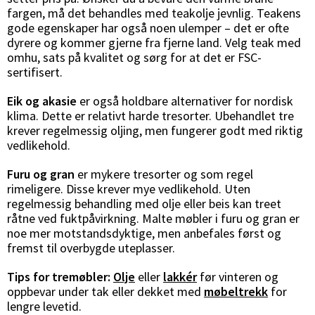
fargen, må det behandles med teakolje jevnlig. Teakens
gode egenskaper har også noen ulemper – det er ofte
dyrere og kommer gjerne fra fjerne land. Velg teak med
omhu, sats på kvalitet og sørg for at det er FSC-
sertifisert.
Eik og akasie
er også holdbare alternativer for nordisk
klima. Dette er relativt harde tresorter. Ubehandlet tre
krever regelmessig oljing, men fungerer godt med riktig
vedlikehold.
Furu og gran
er mykere tresorter og som regel
rimeligere. Disse krever mye vedlikehold. Uten
regelmessig behandling med olje eller beis kan treet
råtne ved fuktpåvirkning. Malte møbler i furu og gran er
noe mer motstandsdyktige, men anbefales først og
fremst til overbygde uteplasser.
Tips for tremøbler:
Olje
eller
lakkér
før vinteren og
oppbevar under tak eller dekket med
møbeltrekk
for
lengre levetid.