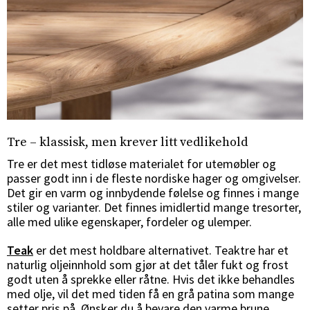
Tre – klassisk, men krever litt vedlikehold
Tre er det mest tidløse materialet for utemøbler og
passer godt inn i de fleste nordiske hager og omgivelser.
Det gir en varm og innbydende følelse og finnes i mange
stiler og varianter. Det finnes imidlertid mange tresorter,
alle med ulike egenskaper, fordeler og ulemper.
Teak
er det mest holdbare alternativet. Teaktre har et
naturlig oljeinnhold som gjør at det tåler fukt og frost
godt uten å sprekke eller råtne. Hvis det ikke behandles
med olje, vil det med tiden få en grå patina som mange
setter pris på. Ønsker du å bevare den varme brune