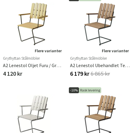
Flere varianter
Flere varianter
Sverige
Danmark
Grythyttan Stålmöbler
Grythyttan Stålmöbler
A2 Lenestol Oljet Furu / Grønt Understell
A2 Lenestol Ubehandlet Teak/sort Understell
Norge
Suomi
4 120 kr
6 179 kr
6 865 kr
-10%
Rask levering