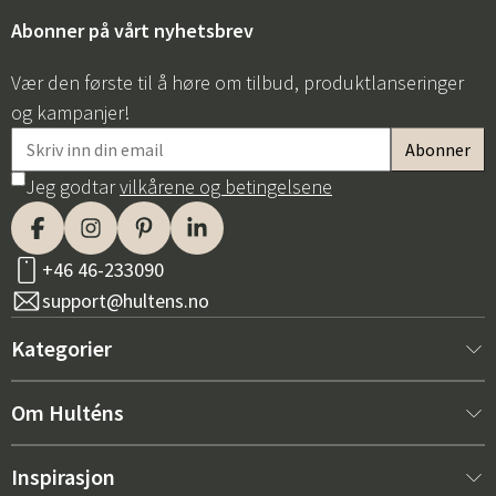
Abonner på vårt nyhetsbrev
Vær den første til å høre om tilbud, produktlanseringer
og kampanjer!
Jeg godtar
vilkårene og betingelsene
+46 46-233090
support@hultens.no
Kategorier
Nytt hos oss
Om Hulténs
Møbler
Om Hulténs
Inspirasjon