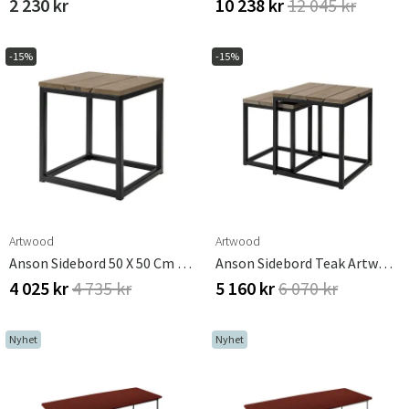
2 230 kr
10 238 kr
12 045 kr
-15%
-15%
Artwood
Artwood
Anson Sidebord 50 X 50 Cm Teak Artwood
Anson Sidebord Teak Artwood
4 025 kr
4 735 kr
5 160 kr
6 070 kr
Nyhet
Nyhet