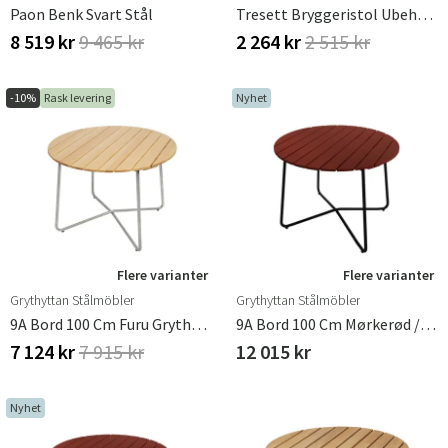
Paon Benk Svart Stål
Tresett Bryggeristol Ubehandlet Teak, Inkl. Skru
8 519 kr
9 465 kr
2 264 kr
2 515 kr
-10%
Rask levering
Nyhet
Flere varianter
Flere varianter
Grythyttan Stålmöbler
Grythyttan Stålmöbler
9A Bord 100 Cm Furu Grythyttan Stålmöbler
9A Bord 100 Cm Mørkerød / Svart
7 124 kr
7 915 kr
12 015 kr
Nyhet