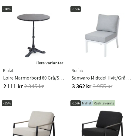
-10%
-15%
Flere varianter
Brafab
Brafab
Loire Marmorbord 60 Grå/svart Brafab
Samvaro Midtdel Hvit/grå Brafab
2 111 kr
2 345 kr
3 362 kr
3 955 kr
-15%
-15%
Nyhet
Rask levering