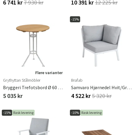
6 741 kr
7 930 kr
10 391 kr
12 225 kr
-15%
Flere varianter
Grythyttan Stålmöbler
Brafab
Bryggeri Trefotsbord Ø 60 Cm Oljet Eik Grythyttan Stålmöbler
Samvaro Hjørnedel Hvit/grå Brafab
5 035 kr
4 522 kr
5 320 kr
-15%
Rask levering
-10%
Rask levering