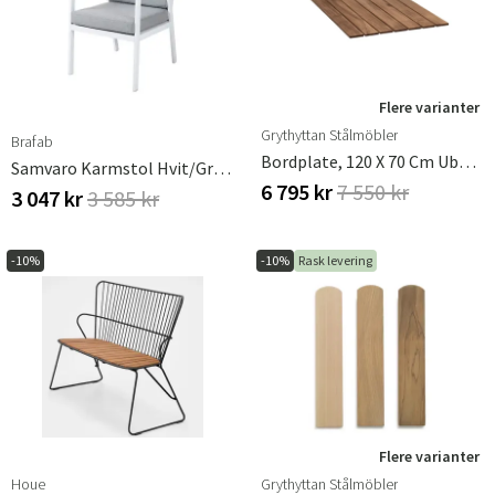
Flere varianter
Grythyttan Stålmöbler
Brafab
Bordplate, 120 X 70 Cm Ubehandlet Teak
Samvaro Karmstol Hvit/grå Brafab
6 795 kr
7 550 kr
3 047 kr
3 585 kr
-10%
-10%
Rask levering
Flere varianter
Houe
Grythyttan Stålmöbler