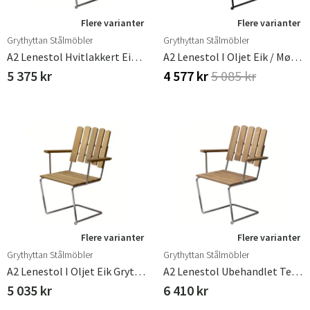
Flere varianter
Flere varianter
Grythyttan Stålmöbler
Grythyttan Stålmöbler
A2 Lenestol Hvitlakkert Eik / Varmegalvanisert Stativ Grythyttan Stålmöbler
A2 Lenestol I Oljet Eik / Mørkegrønt Stativ Grythyttan Stålmöbler
5 375 kr
4 577 kr
5 085 kr
Flere varianter
Flere varianter
Grythyttan Stålmöbler
Grythyttan Stålmöbler
A2 Lenestol I Oljet Eik Grythyttan Stålmöbler
A2 Lenestol Ubehandlet Teak / Varmegalvanisert Stativ Grythyttan Stålmöbler
5 035 kr
6 410 kr