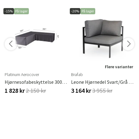
-15%
På lager
-20%
På lager
r
Flere varianter
Platinum Aerocover
Brafab
Hjørnesofabeskyttelse 300/300 X 100 Cm
Leone Hjørnedel Svart/Grå Aluminium
1 828 kr
2 150 kr
3 164 kr
3 955 kr