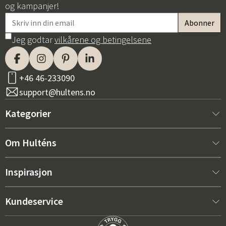
og kampanjer!
Jeg godtar
vilkårene og betingelsene
+46 46-233090
support@hultens.no
Kategorier
Nytt hos oss
Om Hulténs
Møbler
Om Hulténs
Inspirasjon
Innredning
Hulténs butikk
Bestselger
Kundeservice
Utemøbler
Salgsavdeling
Hagemøbeltrender 2026