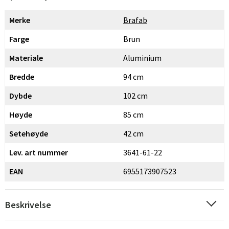
Merke
Brafab
Farge
Brun
Materiale
Aluminium
Bredde
94 cm
Dybde
102 cm
Høyde
85 cm
Setehøyde
42 cm
Lev. art nummer
3641-61-22
EAN
6955173907523
Beskrivelse