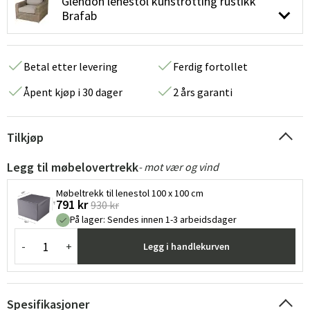
Glendon lenestol kunstrotting rustikk
Brafab
Betal etter levering
Ferdig fortollet
Åpent kjøp i 30 dager
2 års garanti
Tilkjøp
Legg til møbelovertrekk
- mot vær og vind
Møbeltrekk til lenestol 100 x 100 cm
791 kr
930 kr
På lager
:
Sendes innen 1-3 arbeidsdager
-
+
Legg i handlekurven
Spesifikasjoner