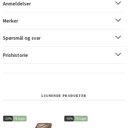
Anmeldelser
Merker
Sverige
Danmark
Norge
Suomi
Spørsmål og svar
Prishistorie
LIGNENDE PRODUKTER
-20%
På lager
-50%
På lager