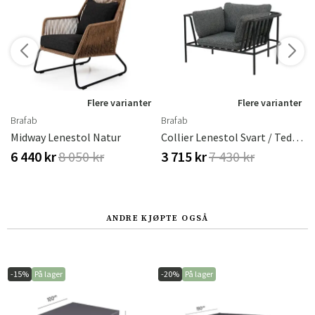
r
Flere varianter
Flere varianter
Brafab
Brafab
Midway Lenestol Natur
Collier Lenestol Svart / Teddy Black
6 440 kr
8 050 kr
3 715 kr
7 430 kr
ANDRE KJØPTE OGSÅ
-15%
På lager
-20%
På lager