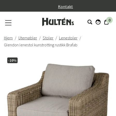
}
Kontakt
0
Hjem
Utemøbler
Stoler
Lenestoler
Glendon lenestol kunstrotting rustikk Brafab
-10%