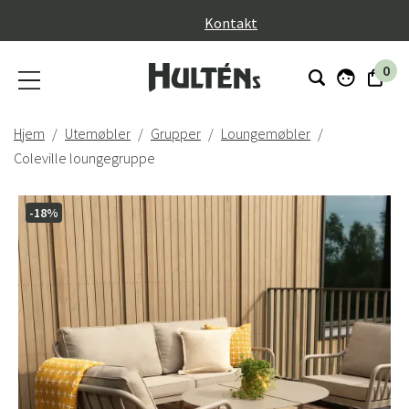
}
Kontakt
0
Hjem
Utemøbler
Grupper
Loungemøbler
Coleville loungegruppe
-18%