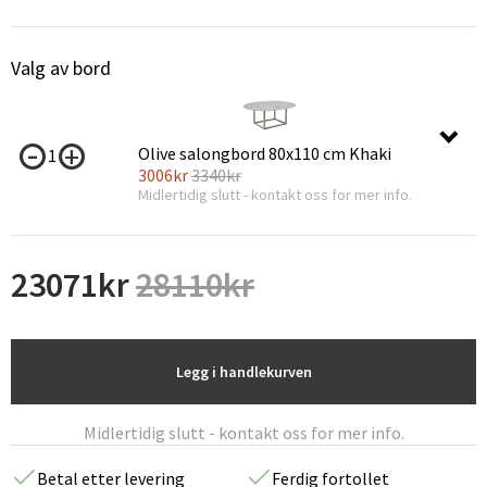
Valg av bord
Olive salongbord 80x110 cm Khaki
1
3006
kr
3340
kr
Midlertidig slutt - kontakt oss for mer info.
23071
kr
28110
kr
Legg i handlekurven
Midlertidig slutt - kontakt oss for mer info.
Betal etter levering
Ferdig fortollet