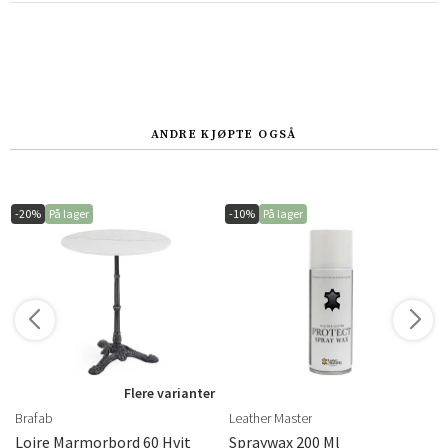
ANDRE KJØPTE OGSÅ
-20%
På lager
-10%
På lager
r
Flere varianter
Brafab
Leather Master
rass
Loire Marmorbord 60 Hvit
Spraywax 200 Ml