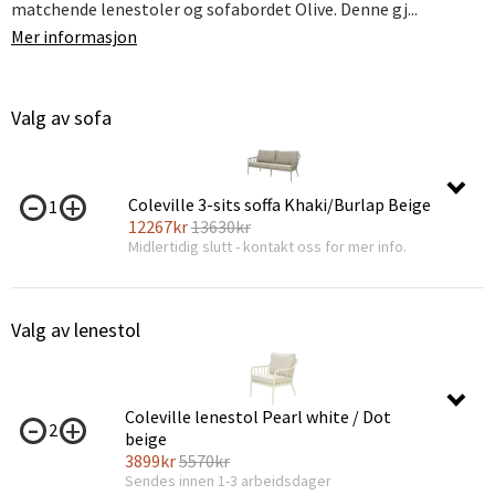
matchende lenestoler og sofabordet Olive. Denne gj...
Mer informasjon
Valg av sofa
Coleville 3-sits soffa Khaki/Burlap Beige
1
12267
kr
13630
kr
Midlertidig slutt - kontakt oss for mer info.
Valg av lenestol
Coleville lenestol Pearl white / Dot
2
beige
3899
kr
5570
kr
Sendes innen 1-3 arbeidsdager