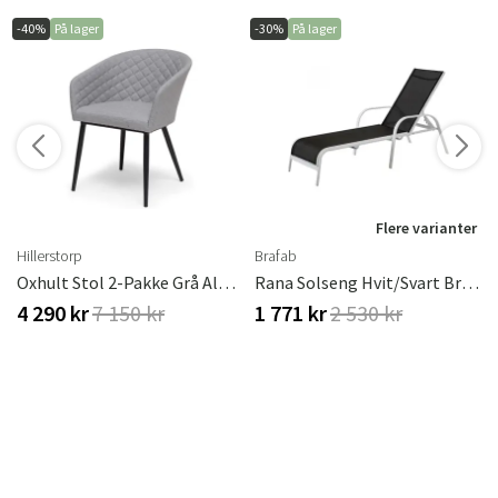
-40%
På lager
-30%
På lager
r
Flere varianter
Hillerstorp
Brafab
Oxhult Stol 2-Pakke Grå Aluminium
Rana Solseng Hvit/svart Brafab
4 290 kr
7 150 kr
1 771 kr
2 530 kr