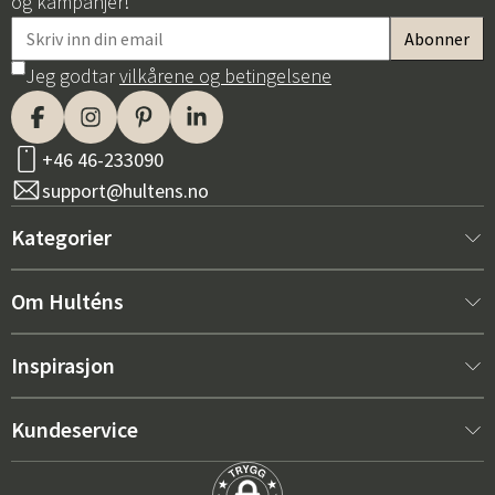
og kampanjer!
Jeg godtar
vilkårene og betingelsene
+46 46-233090
support@hultens.no
Kategorier
Nytt hos oss
Om Hulténs
Møbler
Om Hulténs
Inspirasjon
Innredning
Hulténs butikk
Bestselger
Kundeservice
Utemøbler
Salgsavdeling
Hagemøbeltrender 2026
Kontakt oss