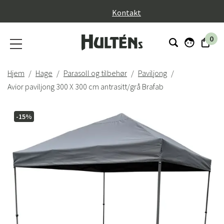
}
Kontakt
0
Hjem
Hage
Parasoll og tilbehør
Paviljong
Avior paviljong 300 X 300 cm antrasitt/grå Brafab
-15%