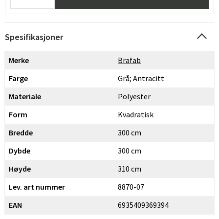
Spesifikasjoner
Merke
Brafab
Farge
Grå; Antracitt
Materiale
Polyester
Form
Kvadratisk
Bredde
300 cm
Dybde
300 cm
Høyde
310 cm
Lev. art nummer
8870-07
EAN
6935409369394