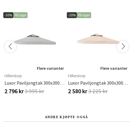
-30%
På lager
-20%
På lager
Flere varianter
Flere varianter
Hillerstorp
Hillerstorp
0 Cm Grå
Luxor Paviljongtak 300x300 Cm I Grå Polyester
Luxor Paviljongtak 300x300 Cm I Beige Polyester
2 796 kr
3 995 kr
2 580 kr
3 225 kr
ANDRE KJØPTE OGSÅ