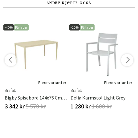
ANDRE KJØPTE OGSÅ
-40%
På lager
-20%
På lager
r
Flere varianter
Flere varianter
Brafab
Brafab
acite
Bigby Spisebord 144x76 Cm Lemon
Delia Karmstol Light Grey
3 342 kr
5 570 kr
1 280 kr
1 600 kr