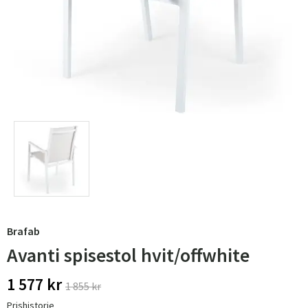
Brafab
Avanti spisestol hvit/offwhite
1 577 kr
1 855 kr
Prishistorie