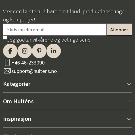
Vær den første til å høre om tilbud, produktlanseringer
og kampanjer!
Jeg godtar
vilkårene og betingelsene
+46 46-233090
support@hultens.no
Kategorier
Nytt hos oss
Om Hulténs
Møbler
Om Hulténs
Inspirasjon
Innredning
Hulténs butikk
Bestselger