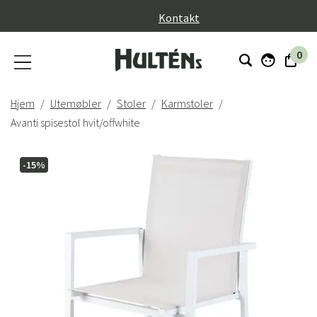
}
Kontakt
0
Hjem
Utemøbler
Stoler
Karmstoler
Avanti spisestol hvit/offwhite
-15%