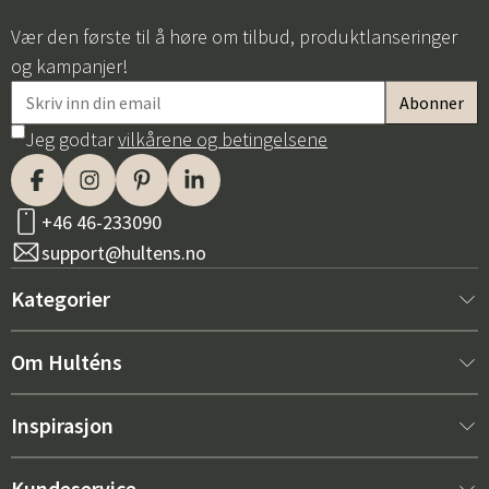
Vær den første til å høre om tilbud, produktlanseringer
og kampanjer!
Jeg godtar
vilkårene og betingelsene
+46 46-233090
support@hultens.no
Kategorier
Nytt hos oss
Om Hulténs
Møbler
Om Hulténs
Inspirasjon
Innredning
Hulténs butikk
Bestselger
Kundeservice