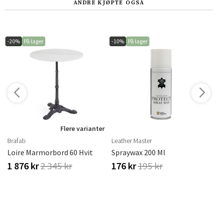
ANDRE KJØPTE OGSÅ
-20%
På lager
-10%
På lager
r
Flere varianter
Brafab
Leather Master
Loire Marmorbord 60 Hvit
Spraywax 200 Ml
1 876 kr
2 345 kr
176 kr
195 kr