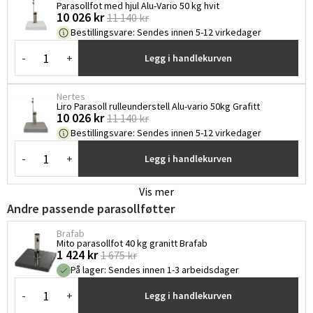
Parasollfot med hjul Alu-Vario 50 kg hvit
10 026 kr
11 140 kr
Bestillingsvare
:
Sendes innen 5-12 virkedager
-
+
Legg i handlekurven
Nertes
Liro Parasoll rulleunderstell Alu-vario 50kg Grafitt
10 026 kr
11 140 kr
Bestillingsvare
:
Sendes innen 5-12 virkedager
-
+
Legg i handlekurven
Vis mer
Andre passende parasollføtter
Brafab
Mito parasollfot 40 kg granitt Brafab
1 424 kr
1 675 kr
På lager
:
Sendes innen 1-3 arbeidsdager
-
+
Legg i handlekurven