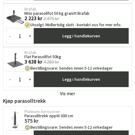
Brafab
Mito parasollfot 50 kg granitt Brafab
2 223 kr
2 470 kr
Utsolgt
:
Midlertidig slutt - kontakt oss for mer info.
-
+
Legg i handlekurven
Brafab
Flat Parasollfot 50kg
3 638 kr
4 280 kr
Bestillingsvare
:
Sendes innen 5-12 virkedager
-
+
Legg i handlekurven
Vis mer
Kjøp parasolltrekk
Platinum Aerocover
Sverige
Danmark
Parasolltrekk opptil 300 cm
575 kr
Bestillingsvare
:
Sendes innen 5-12 virkedager
Norge
Suomi