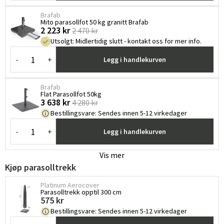
Brafab
Mito parasollfot 50 kg granitt Brafab
2 223 kr
2 470 kr
Utsolgt
:
Midlertidig slutt - kontakt oss for mer info.
-
+
Legg i handlekurven
Brafab
Flat Parasollfot 50kg
3 638 kr
4 280 kr
Bestillingsvare
:
Sendes innen 5-12 virkedager
-
+
Legg i handlekurven
Vis mer
Kjøp parasolltrekk
Platinum Aerocover
Sverige
Danmark
Parasolltrekk opptil 300 cm
575 kr
Bestillingsvare
:
Sendes innen 5-12 virkedager
Norge
Suomi