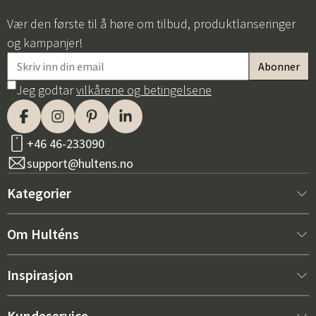
Vær den første til å høre om tilbud, produktlanseringer
og kampanjer!
Jeg godtar
vilkårene og betingelsene
+46 46-233090
support@hultens.no
Kategorier
Nytt hos oss
Om Hulténs
Møbler
Om Hulténs
Inspirasjon
Innredning
Hulténs butikk
Bestselger
Kundeservice