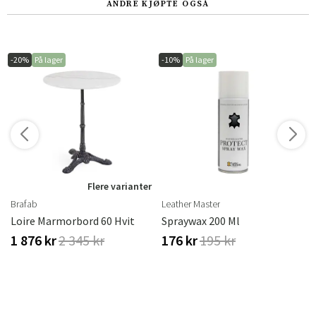
ANDRE KJØPTE OGSÅ
-20%
På lager
-10%
På lager
r
Flere varianter
Brafab
Leather Master
Loire Marmorbord 60 Hvit
Spraywax 200 Ml
1 876 kr
2 345 kr
176 kr
195 kr