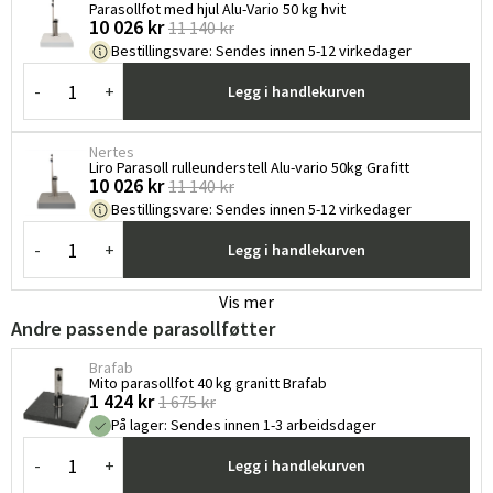
Parasollfot med hjul Alu-Vario 50 kg hvit
10 026 kr
11 140 kr
Bestillingsvare
:
Sendes innen 5-12 virkedager
-
+
Legg i handlekurven
Nertes
Liro Parasoll rulleunderstell Alu-vario 50kg Grafitt
10 026 kr
11 140 kr
Bestillingsvare
:
Sendes innen 5-12 virkedager
-
+
Legg i handlekurven
Vis mer
Andre passende parasollføtter
Brafab
Mito parasollfot 40 kg granitt Brafab
1 424 kr
1 675 kr
På lager
:
Sendes innen 1-3 arbeidsdager
-
+
Legg i handlekurven