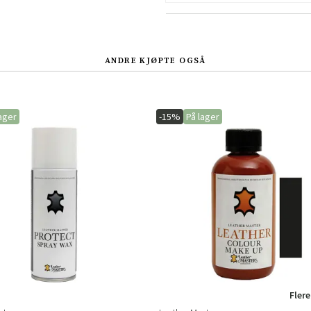
Sverige
Danmark
Norge
Suomi
ANDRE KJØPTE OGSÅ
ager
-15%
På lager
Flere