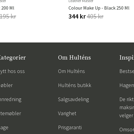
ster
Leather Master
 200 Ml
Colour Make Up - Black 250 Ml
195 kr
344 kr
405 kr
ategorier
Om Hulténs
Inspi
ytt hos oss
Om Hulténs
Bestse
øbler
Hulténs butikk
Hagem
nnredning
Salgsavdeling
De rik
maksim
temøbler
Varighet
velger
age
Prisgaranti
Omsor