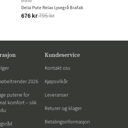
Brafab
Brafab
Delia Pute Relax Lysegrå Brafab
Bolt Messi
676 kr
795 kr
51 kr
60 
rasjon
Kundeservice
lger
Kontakt oss
øbeltrender 2026
Kjøpsvilkår
tige putene for
Leveranser
al komfort – slik
Returer og klager
 du
Betalingsinformasjon
gsråd