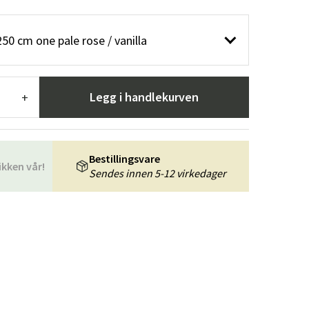
er
Hageredskaper
Gangmøbler
0 cm one pale rose / vanilla
redning
Legg i handlekurven
+
Bestillingsvare
ikken vår!
Sendes innen 5-12 virkedager