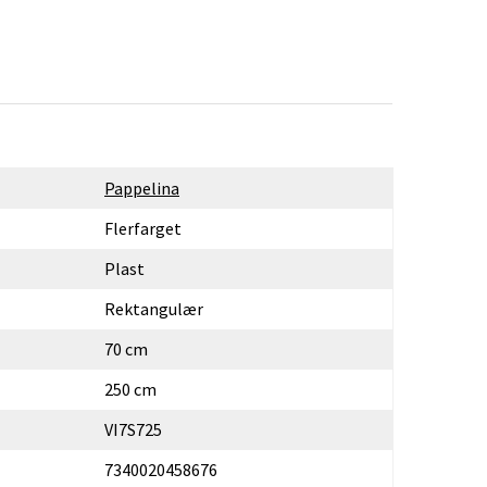
Pappelina
Flerfarget
Plast
Rektangulær
70 cm
250 cm
VI7S725
7340020458676