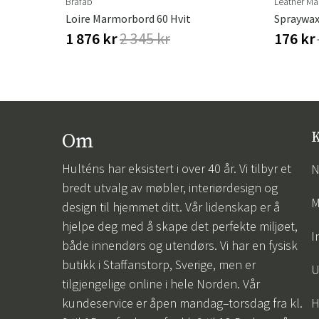
Brafab
Leather Ma
Loire Marmorbord 60 Hvit
Spraywax
1 876 kr
2 345 kr
176 kr
Om
K
Hulténs har eksistert i over 40 år. Vi tilbyr et
N
bredt utvalg av møbler, interiørdesign og
M
design til hjemmet ditt. Vår lidenskap er å
hjelpe deg med å skape det perfekte miljøet,
I
både innendørs og utendørs. Vi har en fysisk
butikk i Staffanstorp, Sverige, men er
U
tilgjengelige online i hele Norden. Vår
kundeservice er åpen mandag–torsdag fra kl.
H