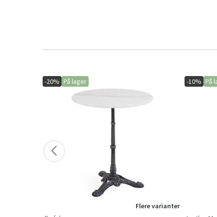
-20%
På lager
-10%
På l
Flere varianter