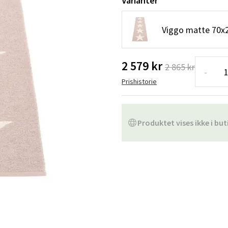
Varianter
Hengestoler
Baderomstepp
Viggo matte 70x25
Vedlikeholdsprodukter
Småoppbevaring
Baderomsinn
2 579 kr
2 865 kr
-
Prishistorie
Produktet vises ikke i but