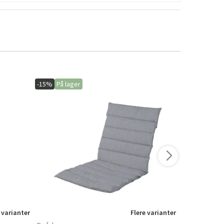
-15%
På lager
-15%
På lage
 varianter
Flere varianter