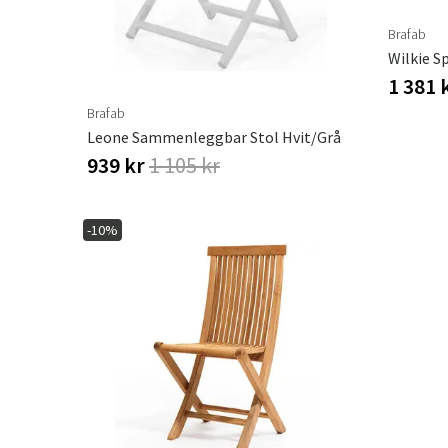
Brafab
Wilkie S
1 381 
Brafab
Leone Sammenleggbar Stol Hvit/Grå
939 kr
1 105 kr
-10%