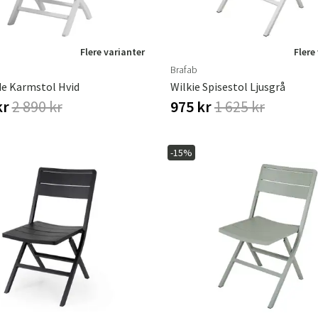
Flere varianter
Flere
Brafab
de Karmstol Hvid
Wilkie Spisestol Ljusgrå
kr
2 890 kr
975 kr
1 625 kr
-15%