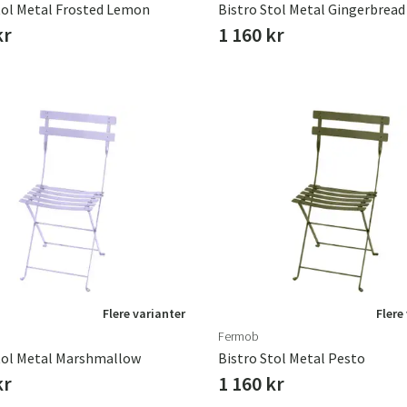
tol Metal Frosted Lemon
Bistro Stol Metal Gingerbread
kr
1 160 kr
Sverige
Danmark
Norge
Suomi
Flere varianter
Flere
Fermob
tol Metal Marshmallow
Bistro Stol Metal Pesto
kr
1 160 kr