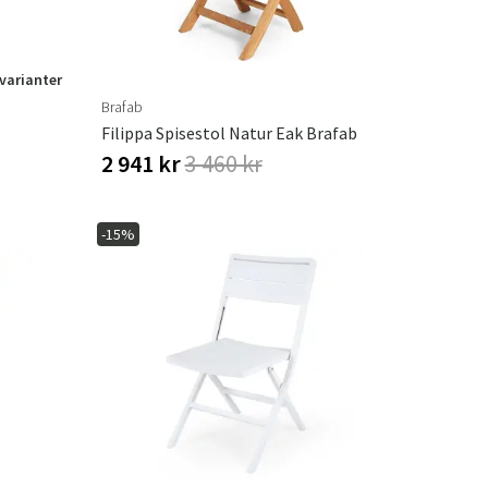
 varianter
Brafab
Filippa Spisestol Natur Eak Brafab
2 941 kr
3 460 kr
-15%