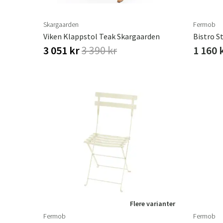
Skargaarden
Fermob
Viken Klappstol Teak Skargaarden
Bistro S
3 051 kr
3 390 kr
1 160 
Flere varianter
Fermob
Fermob