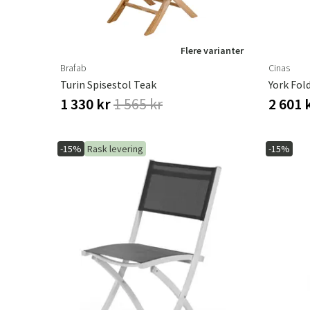
Flere varianter
Brafab
Cinas
Turin Spisestol Teak
York Fol
1 330 kr
1 565 kr
2 601 
-15%
Rask levering
-15%