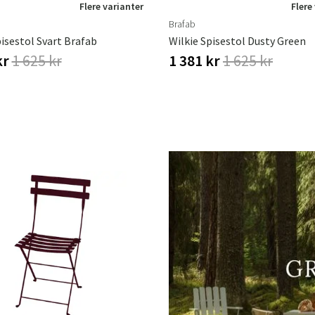
Flere varianter
Flere
Brafab
pisestol Svart Brafab
Wilkie Spisestol Dusty Green
kr
1 625 kr
1 381 kr
1 625 kr