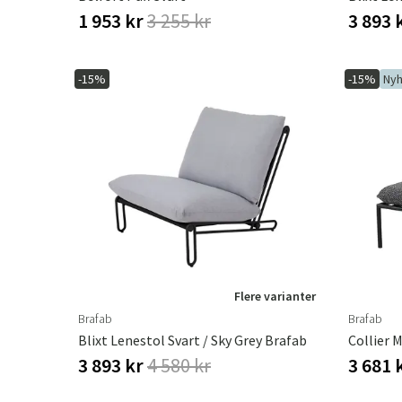
1 953 kr
3 255 kr
3 893 
-15%
-15%
Nyh
Flere varianter
Brafab
Brafab
Blixt Lenestol Svart / Sky Grey Brafab
Collier 
3 893 kr
4 580 kr
3 681 