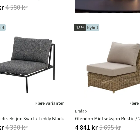
kr
4 580 kr
et
-15%
Nyhet
Flere varianter
Flere
Brafab
Midtseksjon Svart / Teddy Black
Glendon Midtseksjon Rustic / 
kr
4 330 kr
4 841 kr
5 695 kr