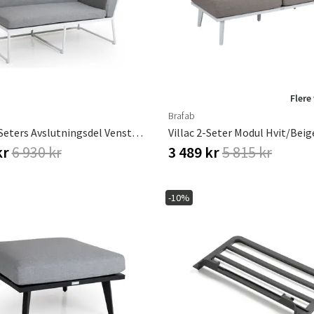
Flere
Brafab
Vence 2-Seters Avslutningsdel Venstre Hvit/grå
Villac 2-Seter Modul Hvit/beig
kr
6 930 kr
3 489 kr
5 815 kr
-10%