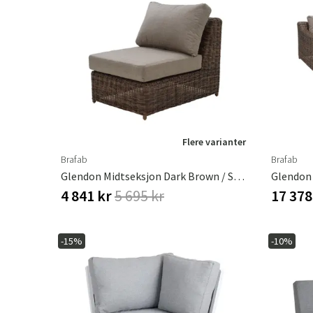
Flere varianter
Brafab
Brafab
Glendon Midtseksjon Dark Brown / Soft Moose
4 841 kr
5 695 kr
17 378
-15%
-10%