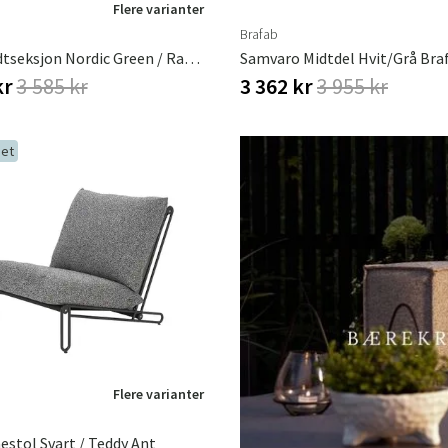
Flere varianter
Brafab
Reno Midtseksjon Nordic Green / Raw Avocado
Samvaro Midtdel Hvit/grå Bra
kr
3 585 kr
3 362 kr
3 955 kr
et
Flere varianter
nestol Svart / Teddy Ant