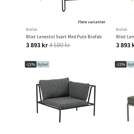
Flere varianter
Brafab
Brafab
Blixt Lenestol Svart Med Pute Brafab
3 893 kr
4 580 kr
3 893 
-15%
Nyhet
-15%
Nyh