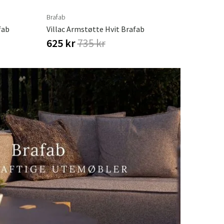
Brafab
fab
Villac Armstøtte Hvit Brafab
625 kr
735 kr