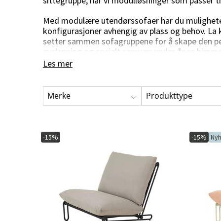
sittegruppe, har vi modulløsninger som passer til 
Serveringsvogner
Hammockputer
Bordplater
Med modulære utendørssofaer har du muligheten 
Vedlikehold og oppbevaring
Soveromsmøbler
Kunstige planter
Matgrupper
Vertinnegaver
konfigurasjoner avhengig av plass og behov. La k
Bordunderstell
setter sammen sofagruppene for å skape den pe
Oppbevaringsboks
Sengegavler
Blomsterkranser
avslapning og sosialt samvær under åpen himme
Putevesker
Snittblomster & grener
Les mer
Oljer og farge
Blomstrende potte- &
hengeplanter
Impregnering
Grønne potte- & hengeplanter
Merke
Produkttype
Rengjøringsmiddel
Trær
Redskapsskjul
Dekorasjon & tilbehør
Reservedeler
Juletrær
-15%
-15%
Nyh