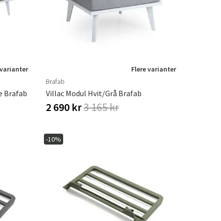
 varianter
Flere varianter
Brafab
e Brafab
Villac Modul Hvit/grå Brafab
2 690 kr
3 165 kr
-10%