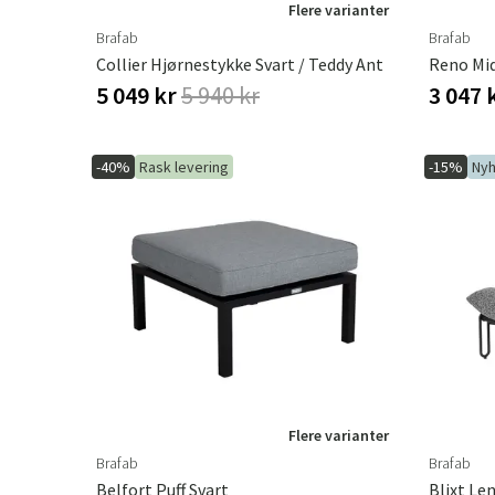
Flere varianter
Brafab
Brafab
Collier Hjørnestykke Svart / Teddy Ant
5 049 kr
5 940 kr
3 047 
-40%
Rask levering
-15%
Nyh
Flere varianter
Brafab
Brafab
Belfort Puff Svart
Blixt Le