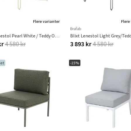
Flere varianter
Flere
Brafab
Blixt Lenestol Pearl White / Teddy Orange
Blixt Lenestol Light Grey/Ted
kr
4 580 kr
3 893 kr
4 580 kr
et
-15%