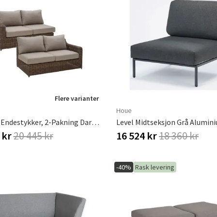
Flere varianter
Houe
Glendon Endestykker, 2-Pakning Dark Brown / Soft Moose
Level Midtseksjon Grå Alumin
 kr
20 445 kr
16 524 kr
18 360 kr
-40%
Rask levering