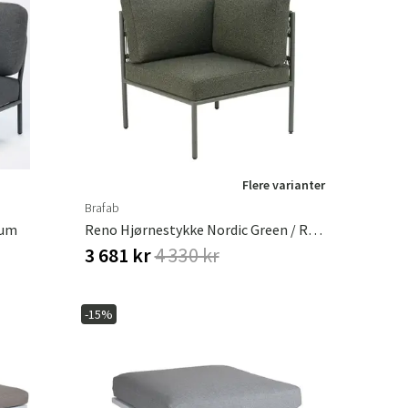
Flere varianter
Brafab
ium
Reno Hjørnestykke Nordic Green / Raw Avocado
3 681 kr
4 330 kr
-15%