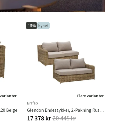
-15%
Nyhet
 varianter
Flere varianter
Brafab
220 Beige
Glendon Endestykker, 2-Pakning Rustic / 220 Beige
17 378 kr
20 445 kr