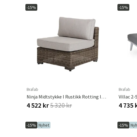
-15%
-15%
Brafab
Brafab
Ninja Midtstykke I Rustikk Rotting Inkl. Vannavvisende Puter
Villac 2
4 522 kr
5 320 kr
4 735 
-15%
Nyhet
-15%
Nyh