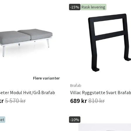
-15%
Rask levering
Sverige
Danmark
Norge
Suomi
Flere varianter
Brafab
-Seter Modul Hvit/grå Brafab
Villac Ryggstøtte Svart Brafa
kr
5 570 kr
689 kr
810 kr
et
-10%