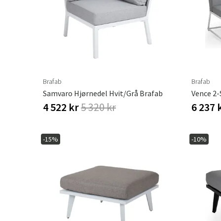
Brafab
Brafab
Samvaro Hjørnedel Hvit/grå Brafab
4 522 kr
5 320 kr
6 237 
-15%
-10%