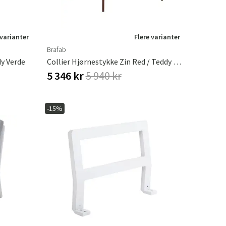
 varianter
Flere varianter
Brafab
dy Verde
Collier Hjørnestykke Zin Red / Teddy Beige
5 346 kr
5 940 kr
-15%