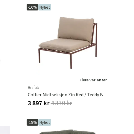
-10%
Nyhet
Flere varianter
Brafab
b
Collier Midtseksjon Zin Red / Teddy Beige
3 897 kr
4 330 kr
-15%
Nyhet