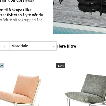
din utendørs livsstil.
Hengestoler
Baderomstepp
til å skape ulike
Vedlikeholdsprodukter
Småoppbevaring
Baderomsinn
reativiteten flyte når du
rfekte sittegruppen for
l.
Materiale
Flere filtre
et
-15%