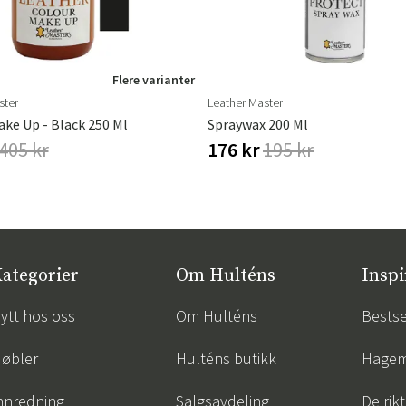
Flere varianter
ster
Leather Master
ke Up - Black 250 Ml
Spraywax 200 Ml
405 kr
176 kr
195 kr
ategorier
Om Hulténs
Inspi
ytt hos oss
Om Hulténs
Bestse
øbler
Hulténs butikk
Hagem
nnredning
Salgsavdeling
De rik