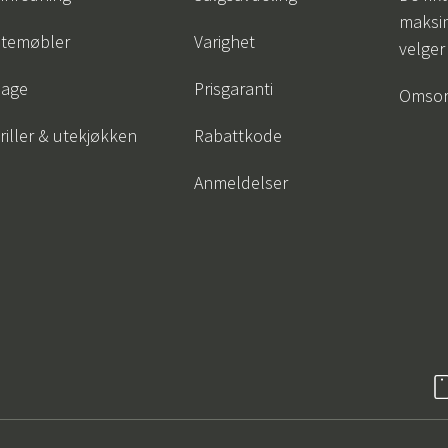
maksim
temøbler
Varighet
velger
age
Prisgaranti
Omsor
riller & utekjøkken
Rabattkode
Anmeldelser