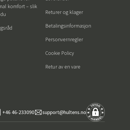
al komfort – slik
Returer og klager
 du
Betalingsinformasjon
gsråd
Personvernregler
Cookie Policy
Retur av en vare
+46 46-233090
support@hultens.no