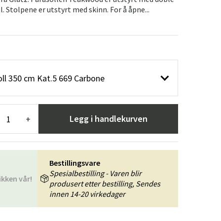
er
Hageredskaper
Gangmøbler
ål. Stolpene er utstyrt med skinn. For å åpne...
redning
ll 350 cm Kat.5 669 Carbone
Legg i handlekurven
+
Bestillingsvare
Spesialbestilling - Varen blir
ikken vår!
produsert etter bestilling, Sendes
innen 14-20 virkedager