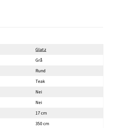
Glatz
Grå
Rund
Teak
Nei
Nei
17 cm
350 cm