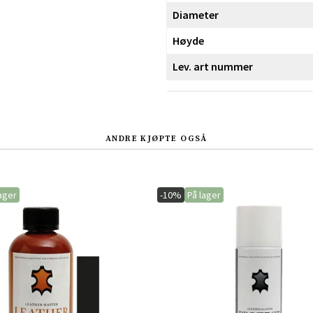
Diameter
Høyde
Sverige
Danmark
Lev. art nummer
Norge
Suomi
ANDRE KJØPTE OGSÅ
ager
-10%
På lager