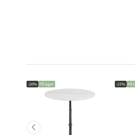
-20%
På lager
-15%
På l