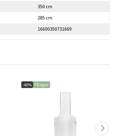
350 cm
285 cm
16600350731669
-40%
På lager
-15%
På lage