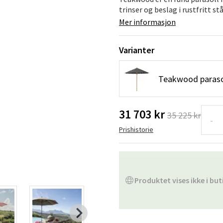
Hengestoler
Baderomstepp
trinser og beslag i rustfritt st
Mer informasjon
Vedlikeholdsprodukter
Småoppbevaring
Baderomsinn
Varianter
Teakwood paraso
31 703 kr
35 225 kr
-
Prishistorie
Produktet vises ikke i but