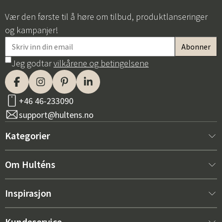
Vær den første til å høre om tilbud, produktlanseringer
og kampanjer!
Jeg godtar
vilkårene og betingelsene
+46 46-233090
support@hultens.no
Kategorier
Nytt hos oss
Om Hulténs
Møbler
Om Hulténs
Inspirasjon
Innredning
Hulténs butikk
Bestselger
Kundeservice