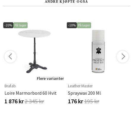
ANDRE KJØPTE OGSÅ
-20%
På lager
-10%
På lager
r
Flere varianter
Brafab
Leather Master
Loire Marmorbord 60 Hvit
Spraywax 200 Ml
1 876 kr
2 345 kr
176 kr
195 kr