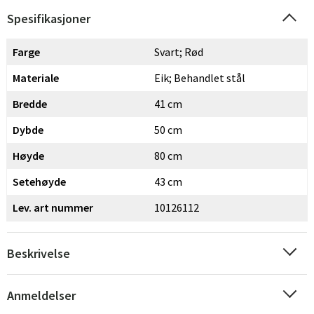
Spesifikasjoner
Farge
Svart; Rød
Materiale
Eik; Behandlet stål
Bredde
41 cm
Dybde
50 cm
Høyde
80 cm
Setehøyde
43 cm
Sverige
Danmark
Lev. art nummer
10126112
Norge
Suomi
Beskrivelse
Anmeldelser