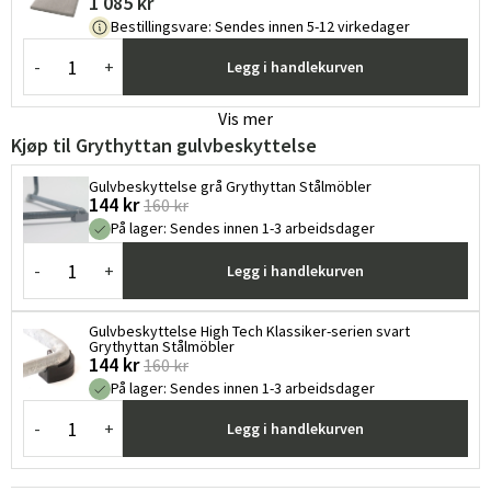
1 085 kr
Bestillingsvare
:
Sendes innen 5-12 virkedager
-
+
Legg i handlekurven
Vis mer
Kjøp til Grythyttan gulvbeskyttelse
Gulvbeskyttelse grå Grythyttan Stålmöbler
144 kr
160 kr
På lager
:
Sendes innen 1-3 arbeidsdager
-
+
Legg i handlekurven
Gulvbeskyttelse High Tech Klassiker-serien svart
Grythyttan Stålmöbler
144 kr
160 kr
På lager
:
Sendes innen 1-3 arbeidsdager
-
+
Legg i handlekurven