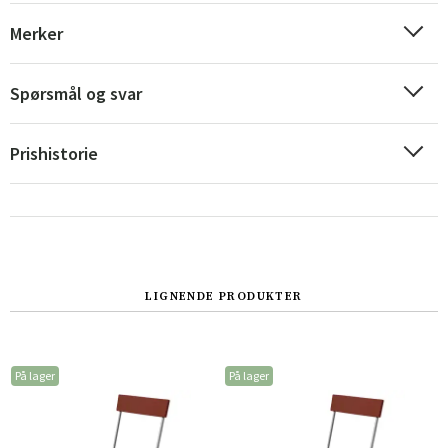
Merker
Spørsmål og svar
Prishistorie
LIGNENDE PRODUKTER
På lager
På lager
P