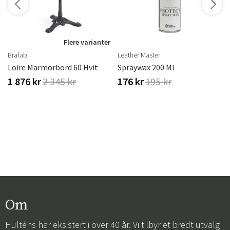
r
Flere varianter
Brafab
Leather Master
 Ml
Loire Marmorbord 60 Hvit
Spraywax 200 Ml
1 876 kr
2 345 kr
176 kr
195 kr
Om
Hulténs har eksistert i over 40 år. Vi tilbyr et bredt utvalg