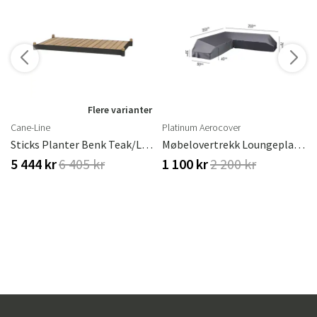
Flere varianter
Cane-Line
Platinum Aerocover
Sticks Planter Benk Teak/lava Grey
Møbelovertrekk Loungeplattform 255x255x90xH30/45/70
5 444 kr
6 405 kr
1 100 kr
2 200 kr