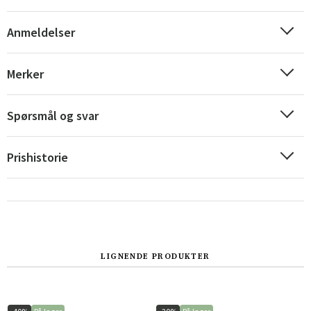
Anmeldelser
Merker
Spørsmål og svar
Prishistorie
Sverige
Danmark
Norge
Suomi
LIGNENDE PRODUKTER