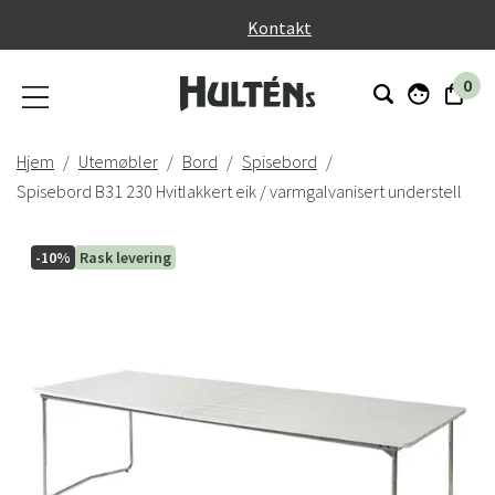
}
Kontakt
0
Hjem
Utemøbler
Bord
Spisebord
Spisebord B31 230 Hvitlakkert eik / varmgalvanisert understell
-10%
Rask levering