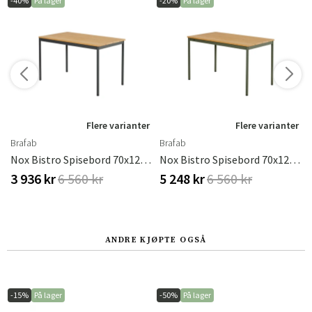
-40%
På lager
-20%
På lager
r
Flere varianter
Flere varianter
Brafab
Brafab
rdic Green
Nox Bistro Spisebord 70x125 Cm Bambu/Anthracite
Nox Bistro Spisebord 70x125 Cm Bambu/Nordic Green
3 936 kr
6 560 kr
5 248 kr
6 560 kr
ANDRE KJØPTE OGSÅ
-15%
På lager
-50%
På lager