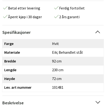
Betal etter levering
Ferdig fortollet
Åpent kjøp i 30 dager
2 års garanti
Spesifikasjoner
Farge
Hvit
Materiale
Eik; Behandlet stål
Bredde
92 cm
Lengde
230 cm
Høyde
72 cm
Lev. art nummer
101481
Beskrivelse