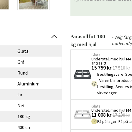
Parasollfot 180
- Velg far
nødvendig
kg med hjul
Glatz
Glatz
Understell med hjul M4
Grå
antrasitt
15 759 kr
17 510 kr
Rund
Bestillingsvare
:
Spe
- Varen blir produse
Aluminium
bestilling, Sendes 
virkedager
Ja
Nei
Glatz
Understell med hjul M4 
11 008 kr
17 200 kr
180 kg
Få på lager
:
Få på l
400 cm