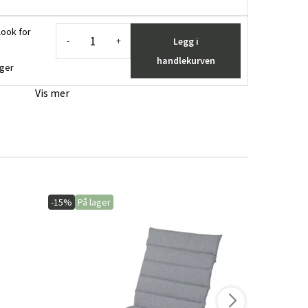
look for
Legg i
-
+
handlekurven
ager
Vis mer
-15%
På lager
-15%
På lage