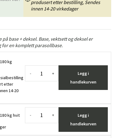
produsert etter bestilling, Sendes
innen 14-20 virkedager
ge på base + deksel. Base, vektsett og deksel er
 for en komplett parasollbase.
 180 kg
Legg i
-
+
sialbestilling
handlekurven
rt etter
innen 14-20
180 kg hvit
Legg i
-
+
handlekurven
ager