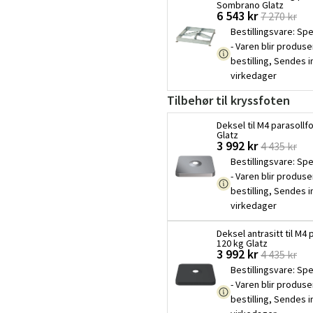
Sombrano Glatz
6 543 kr
7 270 kr
Bestillingsvare
:
Spe
- Varen blir produse
bestilling, Sendes 
virkedager
Tilbehør til kryssfoten
Deksel til M4 parasollf
Glatz
3 992 kr
4 435 kr
Bestillingsvare
:
Spe
- Varen blir produse
bestilling, Sendes 
virkedager
Deksel antrasitt til M4 
120 kg Glatz
3 992 kr
4 435 kr
Bestillingsvare
:
Spe
- Varen blir produse
bestilling, Sendes 