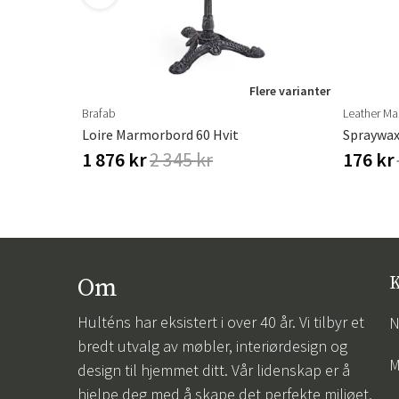
Flere varianter
Brafab
Leather Ma
Loire Marmorbord 60 Hvit
Spraywax
1 876 kr
2 345 kr
176 kr
Om
K
Hulténs har eksistert i over 40 år. Vi tilbyr et
N
bredt utvalg av møbler, interiørdesign og
M
design til hjemmet ditt. Vår lidenskap er å
hjelpe deg med å skape det perfekte miljøet,