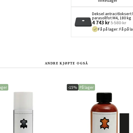
virkedager
Deksel antracitloksert 
parasollfot M4, 180 kg
4 743 kr
5 580 kr
Få på lager
:
Få på l
ANDRE KJØPTE OGSÅ
ager
-15%
På lager