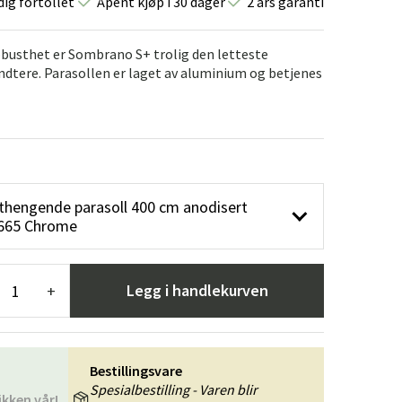
dig fortollet
Åpent kjøp i 30 dager
2 års garanti
er
Hageredskaper
Gangmøbler
redning
 robusthet er Sombrano S+ trolig den letteste
ndtere. Parasollen er laget av aluminium og betjenes
thengende parasoll 400 cm anodisert
 665 Chrome
Legg i handlekurven
+
Bestillingsvare
Spesialbestilling - Varen blir
ikken vår!