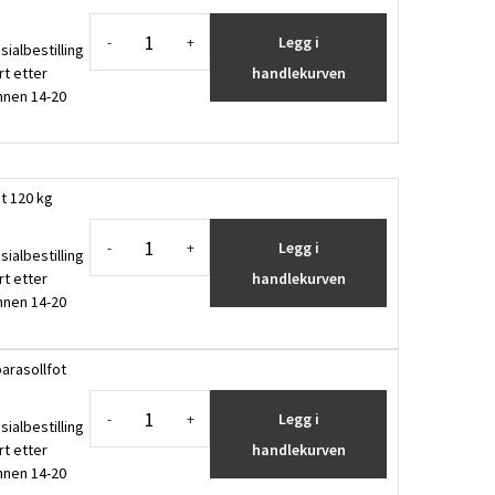
Legg i
-
+
sialbestilling
rt etter
handlekurven
innen 14-20
ot 120 kg
Legg i
-
+
sialbestilling
rt etter
handlekurven
innen 14-20
parasollfot
Legg i
-
+
sialbestilling
rt etter
handlekurven
innen 14-20