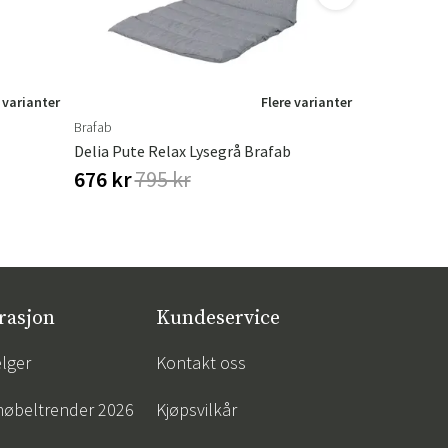
 varianter
Flere varianter
Brafab
Brafab
Delia Pute Relax Lysegrå Brafab
Bolt Messi
676 kr
795 kr
51 kr
60 
rasjon
Kundeservice
lger
Kontakt oss
øbeltrender 2026
Kjøpsvilkår