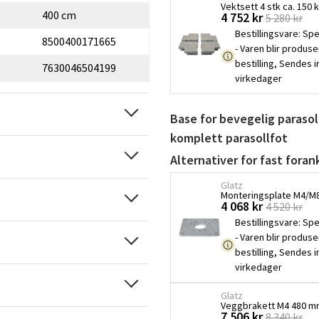
Vektsett 4 stk ca. 150
400 cm
4 752 kr
5 280 kr
Bestillingsvare
:
Spe
8500400171665
- Varen blir produse
bestilling, Sendes 
7630046504199
virkedager
Base for bevegelig parasol
komplett parasollfot
Alternativer for fast foran
Glatz
Monteringsplate M4/M8 
4 068 kr
4 520 kr
Bestillingsvare
:
Spe
- Varen blir produse
bestilling, Sendes 
virkedager
Glatz
Veggbrakett M4 480 mm
7 506 kr
8 340 kr