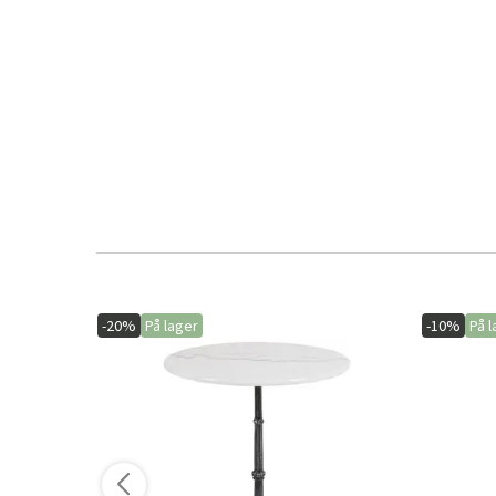
-20%
På lager
-10%
På l