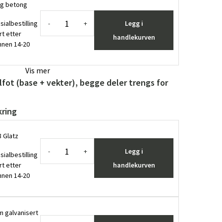
 kg betong
sialbestilling
Legg i
-
+
rt etter
handlekurven
innen 14-20
Vis mer
lfot (base + vekter), begge deler trengs for
kring
Glatz ​
Legg i
-
+
sialbestilling
rt etter
handlekurven
innen 14-20
 galvanisert