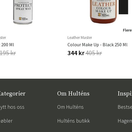
Flere
ster
Leather Master
 200 Ml
Colour Make Up - Black 250 Ml
195 kr
344 kr
405 kr
ategorier
Om Hulténs
Inspi
ytt hos oss
Om Hulténs
Bestse
øbler
Hulténs butikk
Hagem