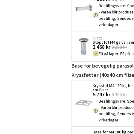
Bestillingsvare
:
Spe
- Varen blir produse
bestilling, Sendes 
virkedager
Glatz
Støpt fot M4 galvaniser
2 468 kr
3 290 kr
Få på lager
:
Få på l
Base for bevegelig parasol
Kryssføtter (40x40 cm flise
Kryssfot M4 120 kg for 
cm fliser
Sverige
Danmark
5 747 kr
6 385 kr
Bestillingsvare
:
Spe
Norge
Suomi
- Varen blir produse
bestilling, Sendes 
virkedager
Base for M4 180 kg para