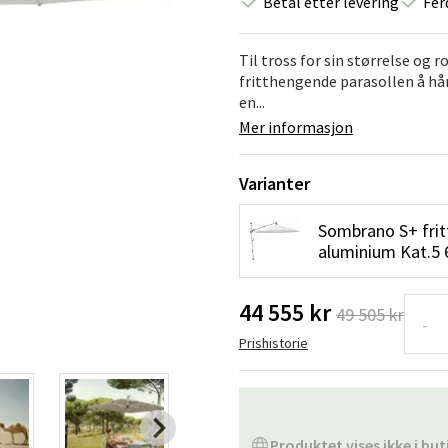
Betal etter levering
Fer
Hengestoler
Baderomstepp
Vedlikeholdsprodukter
Småoppbevaring
Baderomsinn
Til tross for sin størrelse og
fritthengende parasollen å hå
en...
Mer informasjon
Varianter
Sombrano S+ frit
aluminium Kat.5
44 555 kr
49 505 kr
-
Prishistorie
Produktet vises ikke i but