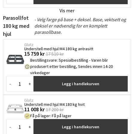
Vis mer
Parasollfot
- Velg farge på base + deksel. Base, vektsett og
180 kg med
deksel er nødvendig for en komplett
parasollbase.
hjul
Glatz
Understell med hjul M4 180 kg antrasitt
15 759 kr
17 510 kr
Bestillingsvare
:
Spesialbestilling - Varen blir
produsert etter bestilling, Sendes innen 14-20
virkedager
-
+
Legg i handlekurven
Glatz
Understell med hjul M4 180 kg hvit
11 008 kr
17 200 kr
Få på lager
:
Få på lager
-
+
Legg i handlekurven