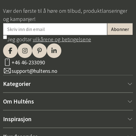
Vær den første til å høre om tilbud, produktlanseringer
og kampanjer!
Jeg godtar
vilkårene og betingelsene
+46 46-233090
support@hultens.no
Kategorier
Nytt hos oss
Om Hulténs
Møbler
Om Hulténs
Inspirasjon
Innredning
Hulténs butikk
Bestselger