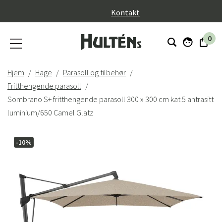
}
Kontakt
0
Hjem
Hage
Parasoll og tilbehør
Fritthengende parasoll
Sombrano S+ fritthengende parasoll 300 x 300 cm kat.5 antrasitt
luminium/650 Camel Glatz
-10%