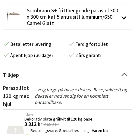
Sombrano S+ fritthengende parasoll 300
x 300 cm kat.5 antrasitt luminium/650
Camel Glatz
Betal etter levering
Ferdig fortollet
Åpent kjøp i 30 dager
2 års garanti
Tilkjøp
Parasollfot
- Velg farge på base + deksel. Base, vektsett og
120 kg med
deksel er nødvendig for en komplett
parasollbase.
hjul
Glatz
Dekorativ plate gråhvit til 120 kg base
3 312 kr
3 680 kr
Bestillingsvare
:
Spesialbestilling - Varen blir