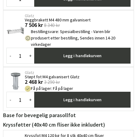
Glatz
Veggbrakett M4 480 mm galvanisert
7 506 kr
8 340 kr
Bestillingsvare
:
Spesialbestilling - Varen blir
produsert etter bestilling, Sendes innen 14-20
virkedager
-
+
Legg i handlekurven
Glatz
Støpt fot M4 galvanisert Glatz
2 468 kr
3 290 kr
Få på lager
:
Få på lager
-
+
Legg i handlekurven
Base for bevegelig parasollfot
Sverige
Danmark
Kryssføtter (40x40 cm fliser ikke inkludert)
Norge
Suomi
Kryssfot M4 120 kg for 8 stk 40x40 cm fliser