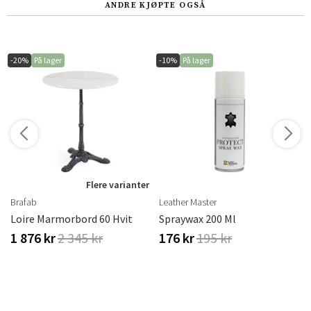
ANDRE KJØPTE OGSÅ
-20%
På lager
-10%
På lager
Flere varianter
Brafab
Leather Master
Loire Marmorbord 60 Hvit
Spraywax 200 Ml
1 876 kr
2 345 kr
176 kr
195 kr