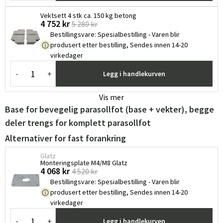
Vektsett 4 stk ca. 150 kg betong
4 752 kr
5 280 kr
Bestillingsvare
:
Spesialbestilling - Varen blir
produsert etter bestilling, Sendes innen 14-20
virkedager
-
+
Legg i handlekurven
Vis mer
Base for bevegelig parasollfot (base + vekter), begge
deler trengs for komplett parasollfot
Alternativer for fast forankring
Glatz
Monteringsplate M4/M8 Glatz ​
4 068 kr
4 520 kr
Bestillingsvare
:
Spesialbestilling - Varen blir
produsert etter bestilling, Sendes innen 14-20
virkedager
-
+
Legg i handlekurven