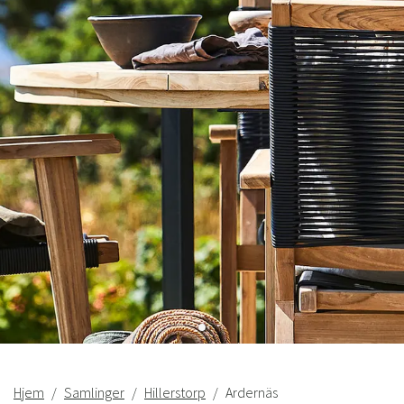
Sverige
Danmark
Hjem
Samlinger
Hillerstorp
Ardernäs
Norge
Suomi