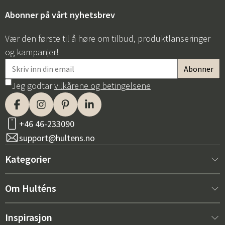
Abonner på vårt nyhetsbrev
Vær den første til å høre om tilbud, produktlanseringer
og kampanjer!
Jeg godtar
vilkårene og betingelsene
+46 46-233090
support@hultens.no
Kategorier
Nytt hos oss
Om Hulténs
Møbler
Om Hulténs
Inspirasjon