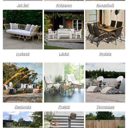
Jet Set
Krögaren
Kungshult
Lyckesö
Läckö
Nydala
Oxelunda
Praktö
Tennessee