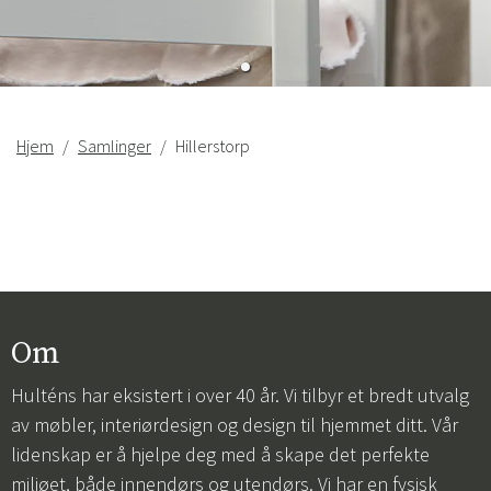
Hjem
Samlinger
Hillerstorp
Om
Hulténs har eksistert i over 40 år. Vi tilbyr et bredt utvalg
av møbler, interiørdesign og design til hjemmet ditt. Vår
lidenskap er å hjelpe deg med å skape det perfekte
miljøet, både innendørs og utendørs. Vi har en fysisk