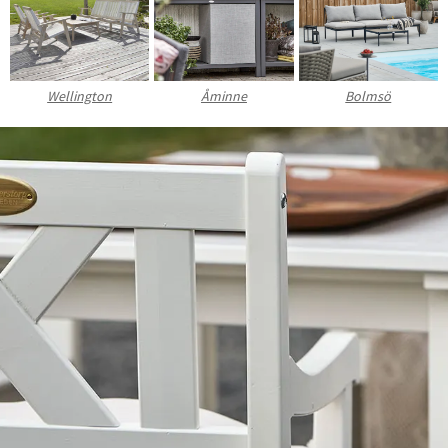
Sverige
Danmark
Norge
Suomi
Wellington
Åminne
Bolmsö