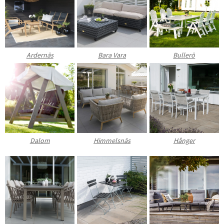
Ardernäs
Bara Vara
Bullerö
Dalom
Himmelsnäs
Hånger