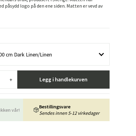
er
Hageredskaper
Gangmøbler
d påsydd logo på den ene siden. Matten er vevd av
redning
00 cm Dark Linen/Linen
Legg i handlekurven
+
Bestillingsvare
ikken vår!
Sendes innen 5-12 virkedager