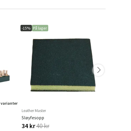
-15%
På lager
-10%
På lage
 varianter
Leather Master
Brafab
Sløyfesopp
34 kr
40 kr
1 084 kr