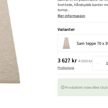
Hengestoler
Baderomstepp
brettede, håndsydde kanter me
europ...
Vedlikeholdsprodukter
Småoppbevaring
Baderomsinn
Mer informasjon
Varianter
Sam teppe 70 x 3
3 627 kr
4 030 kr
-
Prishistorie
Produktet vises ikke i but