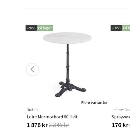
-20%
På lager
-10%
På l
ere varianter
Flere varianter
Brafab
Leather Ma
eige
Loire Marmorbord 60 Hvit
Spraywax
1 876 kr
2 345 kr
176 kr