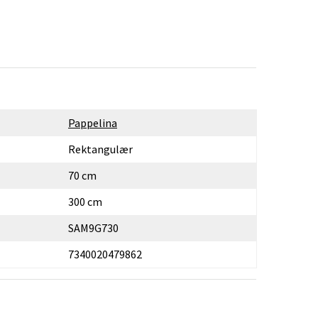
Pappelina
Rektangulær
70 cm
300 cm
SAM9G730
7340020479862