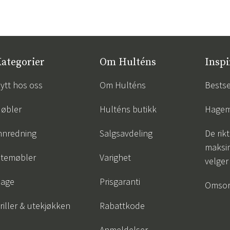
ategorier
Om Hulténs
Inspi
ytt hos oss
Om Hulténs
Bestse
øbler
Hulténs butikk
Hagem
nnredning
Salgsavdeling
De rik
maksim
temøbler
Varighet
velger
age
Prisgaranti
Omsor
riller & utekjøkken
Rabattkode
Anmeldelser