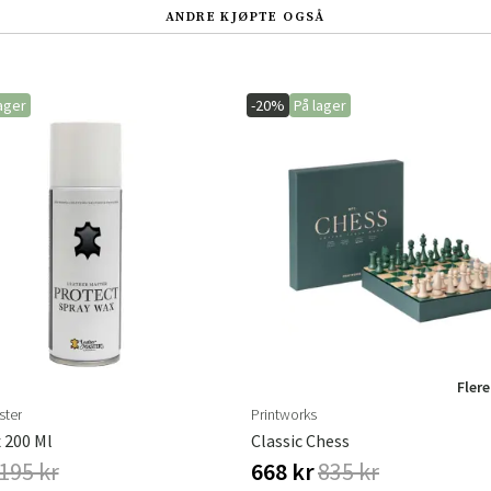
ANDRE KJØPTE OGSÅ
Norge
Suomi
ager
-20%
På lager
Flere
ster
Printworks
 200 Ml
Classic Chess
195 kr
668 kr
835 kr