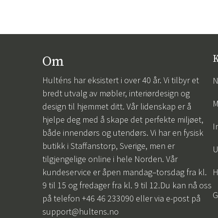
Om
K
Hulténs har eksistert i over 40 år. Vi tilbyr et
N
bredt utvalg av møbler, interiørdesign og
M
design til hjemmet ditt. Vår lidenskap er å
hjelpe deg med å skape det perfekte miljøet,
I
både innendørs og utendørs. Vi har en fysisk
butikk i Staffanstorp, Sverige, men er
U
tilgjengelige online i hele Norden. Vår
kundeservice er åpen mandag–torsdag fra kl.
H
9 til 15 og fredager fra kl. 9 til 12.Du kan nå oss
G
på telefon +46 46 233090 eller via e-post på
support@hultens.no