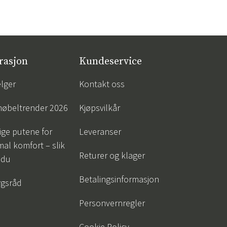
rasjon
Kundeservice
lger
Kontakt oss
øbeltrender 2026
Kjøpsvilkår
tige putene for
Leveranser
al komfort – slik
Returer og klager
 du
Betalingsinformasjon
gsråd
Personvernregler
Cookie Policy