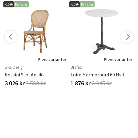
-15%
På lager
-20%
På lager
r
Flere varianter
Flere varianter
Sika Design
Brafab
 Ml
Rossini Stol Antikk
Loire Marmorbord 60 Hvit
3 026 kr
3 560 kr
1 876 kr
2 345 kr