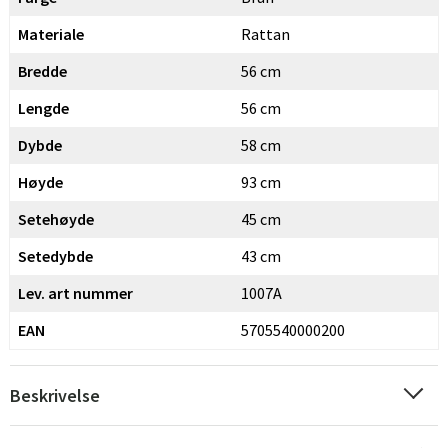
Materiale
Rattan
Bredde
56 cm
Lengde
56 cm
Dybde
58 cm
Høyde
93 cm
Setehøyde
45 cm
Setedybde
43 cm
Lev. art nummer
1007A
EAN
5705540000200
Beskrivelse