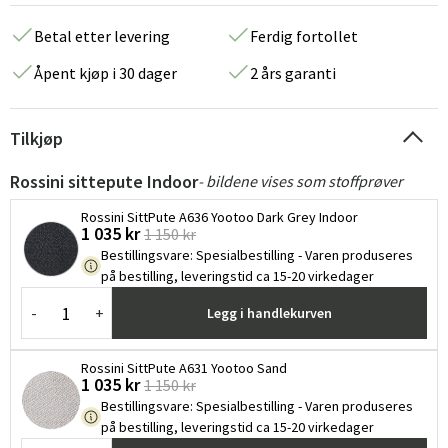
Betal etter levering
Ferdig fortollet
Åpent kjøp i 30 dager
2 års garanti
Tilkjøp
Rossini sittepute Indoor
- bildene vises som stoffprøver
Rossini SittPute A636 Yootoo Dark Grey Indoor
1 035 kr
1 150 kr
Bestillingsvare
:
Spesialbestilling - Varen produseres
på bestilling, leveringstid ca 15-20 virkedager
-
+
Legg i handlekurven
Rossini SittPute A631 Yootoo Sand
1 035 kr
1 150 kr
Bestillingsvare
:
Spesialbestilling - Varen produseres
på bestilling, leveringstid ca 15-20 virkedager