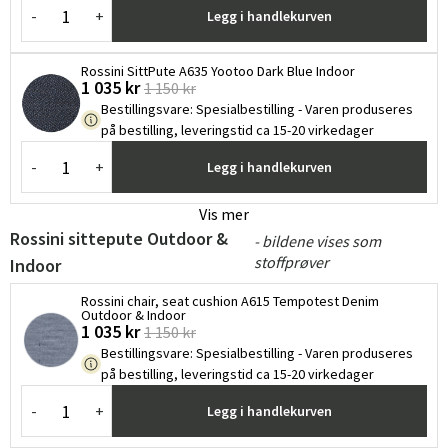
-
+
Legg i handlekurven
Rossini SittPute A635 Yootoo Dark Blue Indoor
1 035 kr
1 150 kr
Bestillingsvare
:
Spesialbestilling - Varen produseres
på bestilling, leveringstid ca 15-20 virkedager
-
+
Legg i handlekurven
Vis mer
Rossini sittepute Outdoor &
- bildene vises som
stoffprøver
Indoor
Rossini chair, seat cushion A615 Tempotest Denim
Outdoor & Indoor
1 035 kr
1 150 kr
Bestillingsvare
:
Spesialbestilling - Varen produseres
på bestilling, leveringstid ca 15-20 virkedager
-
+
Legg i handlekurven