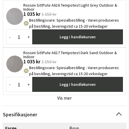
Rossini SittPute A616 Tempotest Light Grey Outdoor &
Indoor
1 035 kr
1 150 kr
Bestillingsvare
:
Spesialbestilling - Varen produseres
på bestilling, leveringstid ca 15-20 virkedager
-
+
Legg i handlekurven
Rossini SittPute A617 Tempotest Dark Sand Outdoor &
Indoor
1 035 kr
1 150 kr
Bestillingsvare
:
Spesialbestilling - Varen produseres
på bestilling, leveringstid ca 15-20 virkedager
-
+
Legg i handlekurven
Vis mer
Sverige
Danmark
Norge
Suomi
Spesifikasjoner
Farge
Brun